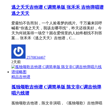
逃之夭夭吉他谱 C调简单版 张禾禾 吉他弹唱谱
逃之夭夭
爱最怕不告而别，一个人捡着梦的残片。千万遍来回呼
喊着“你逃之夭夭，我该去哪寻找”，昨天还很美好，今
天为何就落得一场空？困在爱情里的人始终都找不到答
案… 张禾禾《逃之夭夭》吉他谱，C…
2570834467
2天前
精品吉他谱
孤独颂歌吉他谱 C调简单版 陈文非C调吉他弹
唱六线谱
孤独颂歌吉他谱，陈文非演唱，《孤独颂歌》吉他弹唱