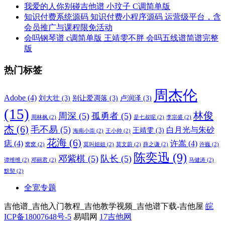
我爱的人你别碰吉他谱 小玟子 C调简单版
知识付费系统源码 知识付费小程序源码 运营级平台，含
会员推广与课程限免活动
会吗钢琴谱 c调简单版 王靖雯不胖 会吗五线谱简谱完整
版
热门标签
周杰伦
Adobe
(4)
刘大壮
(3)
别让爱凋落
(3)
卢润泽
(3)
(15)
林俊
周深
(5)
孤勇者
(5)
周林枫
(2)
是七叔呢
(2)
李宗盛
(2)
杰
(6)
毛不易
(5)
白月光与朱砂
王靖雯
(3)
海南小崇
(2)
王小帅
(2)
花海
(6)
痣
(4)
许嵩
(4)
窝窝
(2)
莫叫姐姐
(2)
莫文蔚
(2)
薛之谦
(2)
许巍
(2)
陈奕迅
(9)
邓紫棋
(5)
队长
(5)
谭维维
(2)
邓丽君
(2)
马健涛
(2)
默契
(2)
全宽专题
吉他谱_吉他入门教程_吉他教学视频_吉他谱下载-吉他屋
皖
ICP备18007648号-5
易唱网
17吉他网