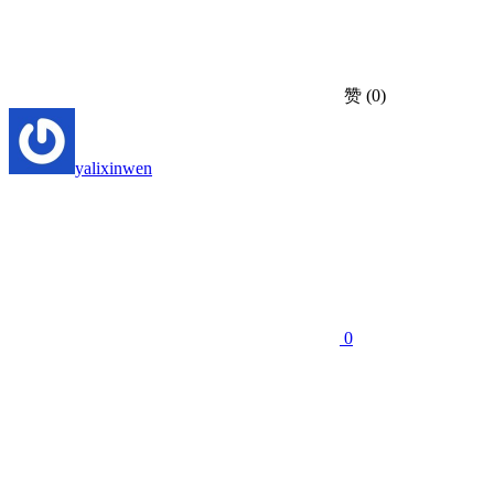
赞
(0)
yalixinwen
0