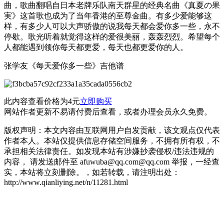
曲，歌曲翻唱自日本老牌乐队南天群星的经典名曲《真夏の果
実》这首歌也成为了当年香港的至尊金曲。有多少爱能够这
样，有多少人可以大声骄傲的说我每天都会爱你多一些，永不
停歇。歌光听着就觉得这样的爱很美丽，轰轰烈烈。希望每个
人都能遇到领你每天都更爱，每天也都更爱你的人。
张学友《每天爱你多一些》吉他谱
此内容查看价格为
4
元
立即购买
网站作者更新不易请付费后查看，或者办理会员永久免费。
版权声明：本文内容由互联网用户自发贡献，该文观点仅代表
作者本人。本站仅提供信息存储空间服务，不拥有所有权，不
承担相关法律责任。如发现本站有涉嫌抄袭侵权/违法违规的
内容， 请发送邮件至 afuwuba@qq.com@qq.com 举报，一经查
实，本站将立刻删除。，如若转载，请注明出处：
http://www.qianliying.net/n/11281.html