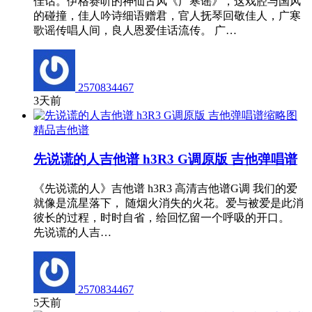
佳话。伊格赛听的神仙古风《广寒谣》，这戏腔与国风
的碰撞，佳人吟诗细语赠君，官人抚琴回敬佳人，广寒
歌谣传唱人间，良人恩爱佳话流传。 广…
2570834467
3天前
精品吉他谱
先说谎的人吉他谱 h3R3 G调原版 吉他弹唱谱
《先说谎的人》吉他谱 h3R3 高清吉他谱G调 我们的爱
就像是流星落下， 随烟火消失的火花。爱与被爱是此消
彼长的过程，时时自省，给回忆留一个呼吸的开口。
先说谎的人吉…
2570834467
5天前