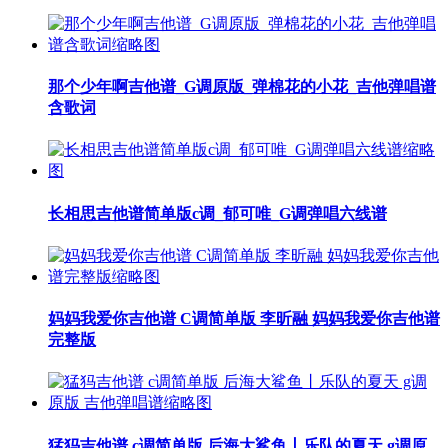
那个少年啊吉他谱_G调原版_弹棉花的小花_吉他弹唱谱
含歌词
长相思吉他谱简单版c调_郁可唯_G调弹唱六线谱
妈妈我爱你吉他谱 C调简单版 李昕融 妈妈我爱你吉他谱
完整版
猛犸吉他谱 c调简单版 后海大鲨鱼丨乐队的夏天 g调原