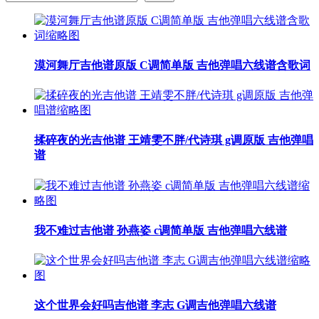
漠河舞厅吉他谱原版 C调简单版 吉他弹唱六线谱含歌词
揉碎夜的光吉他谱 王靖雯不胖/代诗琪 g调原版 吉他弹唱
谱
我不难过吉他谱 孙燕姿 c调简单版 吉他弹唱六线谱
这个世界会好吗吉他谱 李志 G调吉他弹唱六线谱