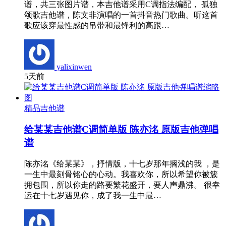
谱，共三张图片谱，本吉他谱采用C调指法编配， 孤独
颂歌吉他谱，陈文非演唱的一首抖音热门歌曲。听这首
歌应该穿最性感的吊带和最锋利的高跟…
yalixinwen
5天前
精品吉他谱
给某某吉他谱C调简单版 陈亦洺 原版吉他弹唱
谱
陈亦洺《给某某》，抒情版，十七岁那年搁浅的我 ，是
一生中最刻骨铭心的心动。我喜欢你，所以希望你被簇
拥包围，所以你走的路要繁花盛开，要人声鼎沸。 很幸
运在十七岁遇见你，成了我一生中最…