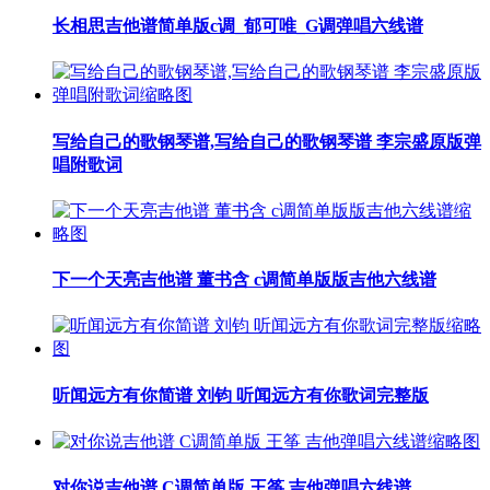
长相思吉他谱简单版c调_郁可唯_G调弹唱六线谱
写给自己的歌钢琴谱,写给自己的歌钢琴谱 李宗盛原版弹
唱附歌词
下一个天亮吉他谱 董书含 c调简单版版吉他六线谱
听闻远方有你简谱 刘钧 听闻远方有你歌词完整版
对你说吉他谱 C调简单版 王筝 吉他弹唱六线谱