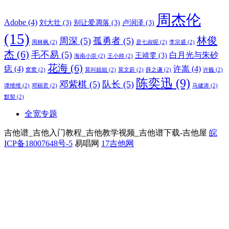
周杰伦
Adobe
(4)
刘大壮
(3)
别让爱凋落
(3)
卢润泽
(3)
(15)
林俊
周深
(5)
孤勇者
(5)
周林枫
(2)
是七叔呢
(2)
李宗盛
(2)
杰
(6)
毛不易
(5)
白月光与朱砂
王靖雯
(3)
海南小崇
(2)
王小帅
(2)
花海
(6)
痣
(4)
许嵩
(4)
窝窝
(2)
莫叫姐姐
(2)
莫文蔚
(2)
薛之谦
(2)
许巍
(2)
陈奕迅
(9)
邓紫棋
(5)
队长
(5)
谭维维
(2)
邓丽君
(2)
马健涛
(2)
默契
(2)
全宽专题
吉他谱_吉他入门教程_吉他教学视频_吉他谱下载-吉他屋
皖
ICP备18007648号-5
易唱网
17吉他网