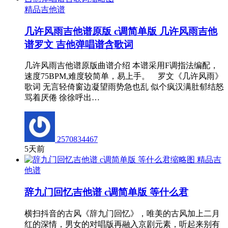
精品吉他谱
几许风雨吉他谱原版 c调简单版 几许风雨吉他
谱罗文 吉他弹唱谱含歌词
几许风雨吉他谱原版曲谱介绍 本谱采用F调指法编配，
速度75BPM,难度较简单，易上手。 罗文《几许风雨》
歌词 无言轻倚窗边凝望雨势急也乱 似个疯汉满肚郁结怒
骂着厌倦 徐徐呼出…
2570834467
5天前
精品吉
他谱
辞九门回忆吉他谱 c调简单版 等什么君
横扫抖音的古风《辞九门回忆》，唯美的古风加上二月
红的深情，男女的对唱版再融入京剧元素，听起来别有