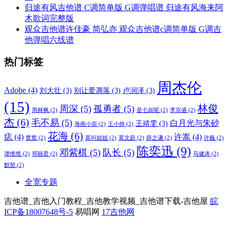
归途有风吉他谱 C调简单版 G调弹唱谱 归途有风海来阿
木歌词完整版
观众吉他谱许佳豪 简弘亦 观众吉他谱c调简单版 G调吉
他弹唱六线谱
热门标签
周杰伦
Adobe
(4)
刘大壮
(3)
别让爱凋落
(3)
卢润泽
(3)
(15)
林俊
周深
(5)
孤勇者
(5)
周林枫
(2)
是七叔呢
(2)
李宗盛
(2)
杰
(6)
毛不易
(5)
白月光与朱砂
王靖雯
(3)
海南小崇
(2)
王小帅
(2)
花海
(6)
痣
(4)
许嵩
(4)
窝窝
(2)
莫叫姐姐
(2)
莫文蔚
(2)
薛之谦
(2)
许巍
(2)
陈奕迅
(9)
邓紫棋
(5)
队长
(5)
谭维维
(2)
邓丽君
(2)
马健涛
(2)
默契
(2)
全宽专题
吉他谱_吉他入门教程_吉他教学视频_吉他谱下载-吉他屋
皖
ICP备18007648号-5
易唱网
17吉他网