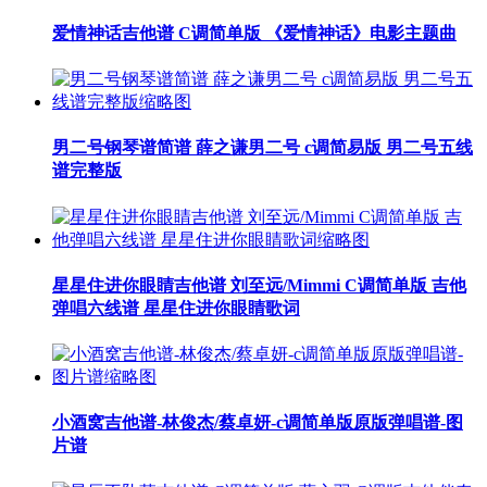
爱情神话吉他谱 C调简单版 《爱情神话》电影主题曲
男二号钢琴谱简谱 薛之谦男二号 c调简易版 男二号五线
谱完整版
星星住进你眼睛吉他谱 刘至远/Mimmi C调简单版 吉他
弹唱六线谱 星星住进你眼睛歌词
小酒窝吉他谱-林俊杰/蔡卓妍-c调简单版原版弹唱谱-图
片谱