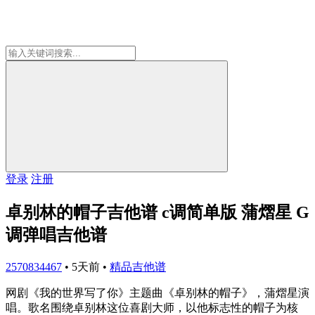
登录
注册
卓别林的帽子吉他谱 c调简单版 蒲熠星 G
调弹唱吉他谱
2570834467
•
5天前
•
精品吉他谱
网剧《我的世界写了你》主题曲《卓别林的帽子》，蒲熠星演
唱。歌名围绕卓别林这位喜剧大师，以他标志性的帽子为核