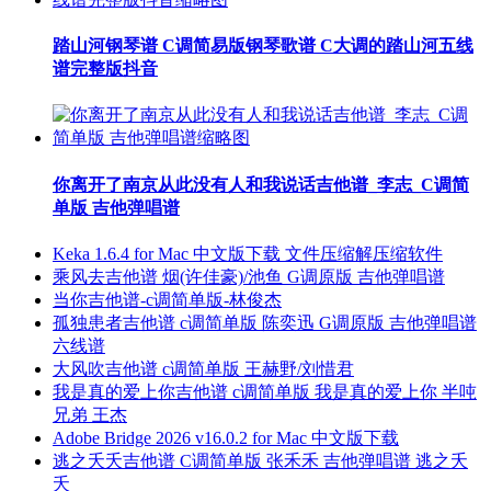
踏山河钢琴谱 C调简易版钢琴歌谱 C大调的踏山河五线
谱完整版抖音
你离开了南京从此没有人和我说话吉他谱_李志_C调简
单版 吉他弹唱谱
Keka 1.6.4 for Mac 中文版下载 文件压缩解压缩软件
乘风去吉他谱 烟(许佳豪)/池鱼 G调原版 吉他弹唱谱
当你吉他谱-c调简单版-林俊杰
孤独患者吉他谱 c调简单版 陈奕迅 G调原版 吉他弹唱谱
六线谱
大风吹吉他谱 c调简单版 王赫野/刘惜君
我是真的爱上你吉他谱 c调简单版 我是真的爱上你 半吨
兄弟 王杰
Adobe Bridge 2026 v16.0.2 for Mac 中文版下载
逃之夭夭吉他谱 C调简单版 张禾禾 吉他弹唱谱 逃之夭
夭