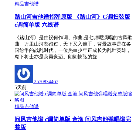
精品吉他谱
踏山河吉他谱指弹原版 《踏山河》G调扫弦版
c调简单版 六线谱
《踏山河》是由祝何作词、作曲,是七叔呢演唱的古风歌
曲。万里山河都踏过，天下又入谁手，背景故事是在各
国纷争的战乱时代，一位热血少年正成长为乱世英雄，
麾下将士亦是英勇豪迈。朗朗恢弘的旋…
2570834467
5天前
精品吉他谱
问风吉他谱 c调简单版 金渔 问风吉他弹唱谱完
整版