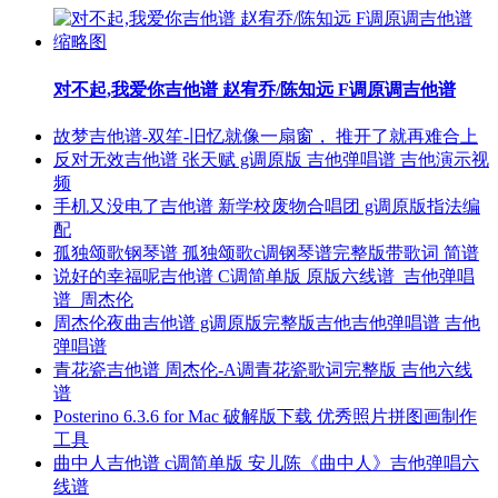
对不起,我爱你吉他谱 赵宥乔/陈知远 F调原调吉他谱
故梦吉他谱-双笙-旧忆就像一扇窗， 推开了就再难合上
反对无效吉他谱 张天赋 g调原版 吉他弹唱谱 吉他演示视
频
手机又没电了吉他谱 新学校废物合唱团 g调原版指法编
配
孤独颂歌钢琴谱 孤独颂歌c调钢琴谱完整版带歌词 简谱
说好的幸福呢吉他谱 C调简单版 原版六线谱_吉他弹唱
谱_周杰伦
周杰伦夜曲吉他谱 g调原版完整版吉他吉他弹唱谱 吉他
弹唱谱
青花瓷吉他谱 周杰伦-A调青花瓷歌词完整版 吉他六线
谱
Posterino 6.3.6 for Mac 破解版下载 优秀照片拼图画制作
工具
曲中人吉他谱 c调简单版 安儿陈《曲中人》吉他弹唱六
线谱