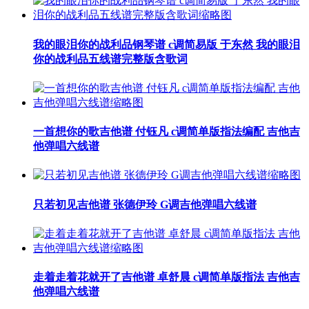
我的眼泪你的战利品钢琴谱 c调简易版 于东然 我的眼泪
你的战利品五线谱完整版含歌词
一首想你的歌吉他谱 付钰凡 c调简单版指法编配 吉他吉
他弹唱六线谱
只若初见吉他谱 张德伊玲 G调吉他弹唱六线谱
走着走着花就开了吉他谱 卓舒晨 c调简单版指法 吉他吉
他弹唱六线谱