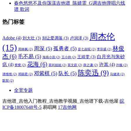
春色悠悠不及你荡漾吉他谱_陈婧霏_G调吉他弹唱六线
谱 歌词
热门标签
周杰伦
Adobe
(4)
刘大壮
(3)
别让爱凋落
(3)
卢润泽
(3)
(15)
林俊
周深
(5)
孤勇者
(5)
周林枫
(2)
是七叔呢
(2)
李宗盛
(2)
杰
(6)
毛不易
(5)
白月光与朱砂
王靖雯
(3)
海南小崇
(2)
王小帅
(2)
花海
(6)
痣
(4)
许嵩
(4)
窝窝
(2)
莫叫姐姐
(2)
莫文蔚
(2)
薛之谦
(2)
许巍
(2)
陈奕迅
(9)
邓紫棋
(5)
队长
(5)
谭维维
(2)
邓丽君
(2)
马健涛
(2)
默契
(2)
全宽专题
吉他谱_吉他入门教程_吉他教学视频_吉他谱下载-吉他屋
皖
ICP备18007648号-5
易唱网
17吉他网