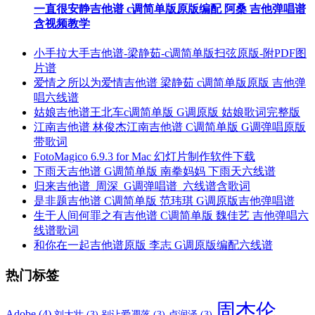
一直很安静吉他谱 c调简单版原版编配 阿桑 吉他弹唱谱
含视频教学
小手拉大手吉他谱-梁静茹-c调简单版扫弦原版-附PDF图
片谱
爱情之所以为爱情吉他谱 梁静茹 c调简单版原版 吉他弹
唱六线谱
姑娘吉他谱王北车c调简单版 G调原版 姑娘歌词完整版
江南吉他谱 林俊杰江南吉他谱 C调简单版 G调弹唱原版
带歌词
FotoMagico 6.9.3 for Mac 幻灯片制作软件下载
下雨天吉他谱 G调简单版 南拳妈妈 下雨天六线谱
归来吉他谱_周深_G调弹唱谱_六线谱含歌词
是非题吉他谱 C调简单版 范玮琪 G调原版吉他弹唱谱
生于人间何罪之有吉他谱 C调简单版 魏佳艺 吉他弹唱六
线谱歌词
和你在一起吉他谱原版 李志 G调原版编配六线谱
热门标签
周杰伦
Adobe
(4)
刘大壮
(3)
别让爱凋落
(3)
卢润泽
(3)