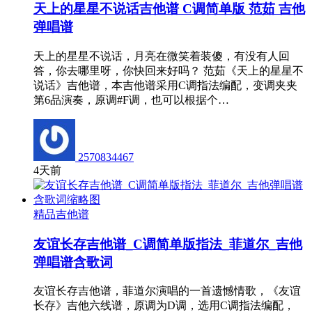
天上的星星不说话吉他谱 C调简单版 范茹 吉他
弹唱谱
天上的星星不说话，月亮在微笑着装傻，有没有人回
答，你去哪里呀，你快回来好吗？ 范茹《天上的星星不
说话》吉他谱，本吉他谱采用C调指法编配，变调夹夹
第6品演奏，原调#F调，也可以根据个…
2570834467
4天前
精品吉他谱
友谊长存吉他谱_C调简单版指法_菲道尔_吉他
弹唱谱含歌词
友谊长存吉他谱，菲道尔演唱的一首遗憾情歌，《友谊
长存》吉他六线谱，原调为D调，选用C调指法编配，