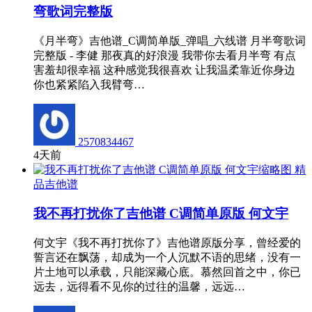
弯歌词完整版
《月半弯》吉他谱_C调简单版_弹唱_六线谱 月半弯歌词
完整版 - 李健 那夜真的好浪漫 我带你去看月半弯 有点
害羞却很幸福 这种感觉我很喜欢 让我温柔靠近你身边
你也紧紧陷入我臂弯…
2570834467
4天前
精
品吉他谱
我不再打扰你了吉他谱 C调简单原版 何文宇
何文宇《我不再打扰你了》吉他谱原版分享，曾经爱的
誓言还在飘荡，却成为一个人沉默不语的思绪，没有一
片土地可以承载，只能深藏心底。慕然回首之中，你已
远去，远得看不见你的过往的温馨，远远…