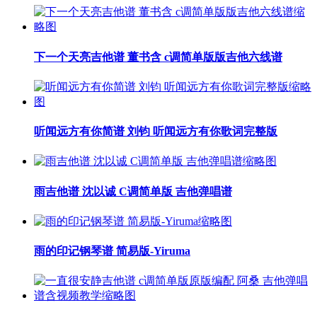
下一个天亮吉他谱 董书含 c调简单版版吉他六线谱
听闻远方有你简谱 刘钧 听闻远方有你歌词完整版
雨吉他谱 沈以诚 C调简单版 吉他弹唱谱
雨的印记钢琴谱 简易版-Yiruma