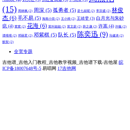
(15)
林俊
周深
(5)
孤勇者
(5)
周林枫
(2)
是七叔呢
(2)
李宗盛
(2)
杰
(6)
毛不易
(5)
白月光与朱砂
王靖雯
(3)
海南小崇
(2)
王小帅
(2)
花海
(6)
痣
(4)
许嵩
(4)
窝窝
(2)
莫叫姐姐
(2)
莫文蔚
(2)
薛之谦
(2)
许巍
(2)
陈奕迅
(9)
邓紫棋
(5)
队长
(5)
谭维维
(2)
邓丽君
(2)
马健涛
(2)
默契
(2)
全宽专题
吉他谱_吉他入门教程_吉他教学视频_吉他谱下载-吉他屋
皖
ICP备18007648号-5
易唱网
17吉他网