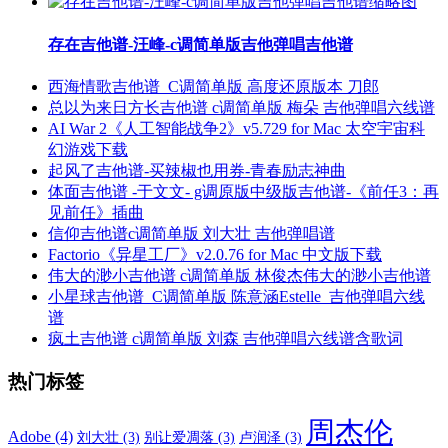
存在吉他谱-汪峰-c调简单版吉他弹唱吉他谱
西海情歌吉他谱_C调简单版 高度还原版本 刀郎
总以为来日方长吉他谱 c调简单版 梅朵 吉他弹唱六线谱
AI War 2《人工智能战争2》v5.729 for Mac 太空宇宙科
幻游戏下载
起风了吉他谱-买辣椒也用券-青春励志神曲
体面吉他谱 -于文文- g调原版中级版吉他谱-《前任3：再
见前任》插曲
信仰吉他谱c调简单版 刘大壮 吉他弹唱谱
Factorio《异星工厂》v2.0.76 for Mac 中文版下载
伟大的渺小吉他谱 c调简单版 林俊杰伟大的渺小吉他谱
小星球吉他谱_C调简单版 陈意涵Estelle_吉他弹唱六线
谱
疯土吉他谱 c调简单版 刘森 吉他弹唱六线谱含歌词
热门标签
周杰伦
Adobe
(4)
刘大壮
(3)
别让爱凋落
(3)
卢润泽
(3)