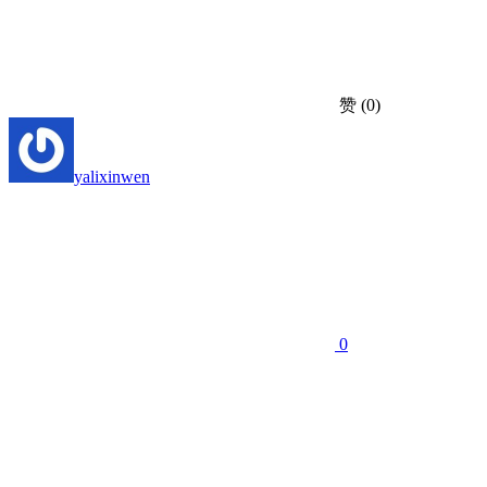
赞
(0)
yalixinwen
0