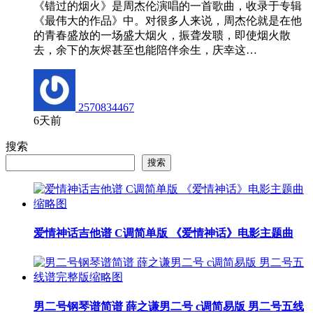
《错过的烟火》是周杰伦演唱的一首歌曲，收录于专辑
《最伟大的作品》中。对很多人来说，周杰伦就是在他
的青春盛放的一场盛大烟火，振聋发聩，即使烟火散
去，余下的灰烬甚至也能陪伴余生，庆幸这…
2570834467
6天前
搜索
搜索
爱情神话吉他谱 C调简单版 《爱情神话》电影主题曲
男二号钢琴谱简谱 薛之谦男二号 c调简易版 男二号五线