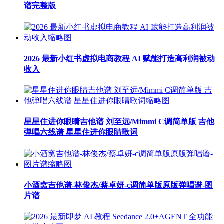
谱完整版
2026 最新小红书虚拟电商教程 AI 赋能打造高利润被动
收入
星星住进你眼睛吉他谱 刘至远/Mimmi C调简单版 吉他
弹唱六线谱 星星住进你眼睛歌词
小酒窝吉他谱-林俊杰/蔡卓妍-c调简单版原版弹唱谱-图
片谱