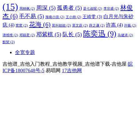
(15)
林俊
周深
(5)
孤勇者
(5)
周林枫
(2)
是七叔呢
(2)
李宗盛
(2)
杰
(6)
毛不易
(5)
白月光与朱砂
王靖雯
(3)
海南小崇
(2)
王小帅
(2)
花海
(6)
痣
(4)
许嵩
(4)
窝窝
(2)
莫叫姐姐
(2)
莫文蔚
(2)
薛之谦
(2)
许巍
(2)
陈奕迅
(9)
邓紫棋
(5)
队长
(5)
谭维维
(2)
邓丽君
(2)
马健涛
(2)
默契
(2)
全宽专题
吉他谱_吉他入门教程_吉他教学视频_吉他谱下载-吉他屋
皖
ICP备18007648号-5
易唱网
17吉他网