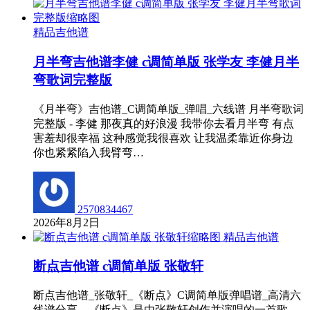
精品吉他谱
月半弯吉他谱李健 c调简单版 张学友 李健月半
弯歌词完整版
《月半弯》吉他谱_C调简单版_弹唱_六线谱 月半弯歌词
完整版 - 李健 那夜真的好浪漫 我带你去看月半弯 有点
害羞却很幸福 这种感觉我很喜欢 让我温柔靠近你身边
你也紧紧陷入我臂弯…
2570834467
2026年8月2日
精品吉他谱
断点吉他谱 c调简单版 张敬轩
断点吉他谱_张敬轩_《断点》C调简单版弹唱谱_高清六
线谱分享，《断点》是由张敬轩创作并演唱的一首歌，