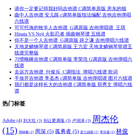
请你一定要记得我好吗吉他谱 C调简单原版 房东的猫
曲中人吉他谱 安儿陈 c调简单版指法编配 吉他吉他弹唱
六线谱
可可托海的牧羊人吉他谱_G调原版 吉他弹唱谱_王琪
Hinata VS Neji 火影忍者 插曲钢琴谱 五线谱
你不是一个人吉他谱_G调原版 薛之谦 吉他弹唱六线谱
天地龙鳞钢琴谱 C调简易版 王力宏 天地龙鳞钢琴简谱五
线谱完整版
习惯晚睡吉他谱 C调简单版 李荣浩 G调原版 吉他弹唱六
线谱
去远方吉他谱_付俊乐_C调指法_弹唱六线谱 歌词
手放开吉他谱 李圣杰 c调简单版 吉他弹唱谱 图片六线谱
我们都是这样长大的吉他谱 C调简单版 郑秀文 弹唱六线
谱
热门标签
周杰伦
Adobe
(4)
刘大壮
(3)
别让爱凋落
(3)
卢润泽
(3)
(15)
林俊
周深
(5)
孤勇者
(5)
周林枫
(2)
是七叔呢
(2)
李宗盛
(2)