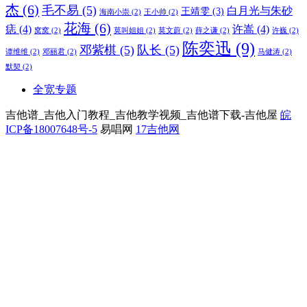
杰
(6)
毛不易
(5)
白月光与朱砂
王靖雯
(3)
海南小崇
(2)
王小帅
(2)
花海
(6)
痣
(4)
许嵩
(4)
窝窝
(2)
莫叫姐姐
(2)
莫文蔚
(2)
薛之谦
(2)
许巍
(2)
陈奕迅
(9)
邓紫棋
(5)
队长
(5)
谭维维
(2)
邓丽君
(2)
马健涛
(2)
默契
(2)
全宽专题
吉他谱_吉他入门教程_吉他教学视频_吉他谱下载-吉他屋
皖
ICP备18007648号-5
易唱网
17吉他网