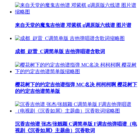
来自天堂的魔鬼吉他谱 邓紫棋 g调原版六线谱 图片谱
成都_赵雷_C调简单版 吉他弹唱谱含歌词
樱花树下的约定吉他谱指弹 MC名决 柯柯柯啊 樱花树下
的约定吉他谱简单版
沉香吉他谱 张杰/张靓颖 C调简单版 F调吉他弹唱谱（电
视剧《沉香如屑》主题曲）沉香歌词