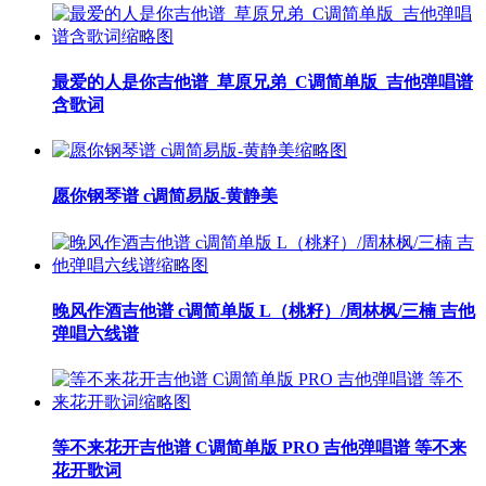
最爱的人是你吉他谱_草原兄弟_C调简单版_吉他弹唱谱
含歌词
愿你钢琴谱 c调简易版-黄静美
晚风作酒吉他谱 c调简单版 L（桃籽）/周林枫/三楠 吉他
弹唱六线谱
等不来花开吉他谱 C调简单版 PRO 吉他弹唱谱 等不来
花开歌词