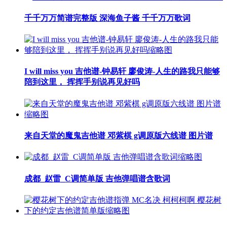
千千万万简谱完整版 深海鱼子酱 千千万万歌词
I will miss you 吉他谱-钟易轩 廖俊涛-人生的路我只能够
陪到这里， 挥挥手别说再见好吗
来自天堂的魔鬼吉他谱 邓紫棋 g调原版六线谱 图片谱
成都_赵雷_C调简单版 吉他弹唱谱含歌词