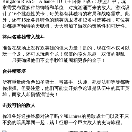
Kingdom Rush 5 – Alliance TD《王国保卫战5：联盟》中，玩
家需要布置多种防御塔和单位，对抗汹涌而来的敌人。游戏设
计了16个挑战性关卡，每关都有其独特的布局和战略需求。此
外，还有15座各具特色的精英防卫塔和12名可选英雄，每位英
雄都拥有独特的天赋树，大大增加了游戏的策略性和可玩性。
将两名英雄带入战斗
准备在战场上发挥双英雄的强大力量！是的，现在你不仅可以
玩一个龙，还可以玩两个龙！双倍的喷火乐趣，双倍的混乱
——只要确保他们不会争吵谁能囤积更多的金子！
合并精英塔
所有重量级角色如圣骑士、弓箭手、法师、死灵法师等等都听
你指挥。但要注意，他们可能会开始争论谁是队伍中的真正英
雄，而敌人却悄悄溜过去！
击败可怕的敌人
你准备好迎接终极对决了吗？和Linirea的勇敢战士们以及不屈
不挠的暗黑军团一起，踏上征服一个巨大敌人的史诗旅程。