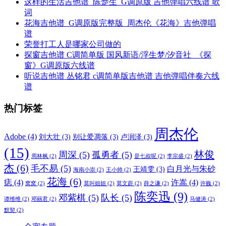
这样的生活吉他谱_陈楚生_G调原版 吉他弹唱六线谱 歌
词
花海吉他谱_G调原版完整版_周杰伦《花海》吉他弹唱
谱
荣誉打工人是哪家公司做的
探窗吉他谱 C调简单版 国风新语/浮生梦/汐音社_《探
窗》G调原版六线谱
听说吉他谱 丛铭君 c调简单版吉他谱 吉他弹唱伴奏六线
谱
热门标签
周杰伦
Adobe
(4)
刘大壮
(3)
别让爱凋落
(3)
卢润泽
(3)
(15)
林俊
周深
(5)
孤勇者
(5)
周林枫
(2)
是七叔呢
(2)
李宗盛
(2)
杰
(6)
毛不易
(5)
白月光与朱砂
王靖雯
(3)
海南小崇
(2)
王小帅
(2)
花海
(6)
痣
(4)
许嵩
(4)
窝窝
(2)
莫叫姐姐
(2)
莫文蔚
(2)
薛之谦
(2)
许巍
(2)
陈奕迅
(9)
邓紫棋
(5)
队长
(5)
谭维维
(2)
邓丽君
(2)
马健涛
(2)
默契
(2)