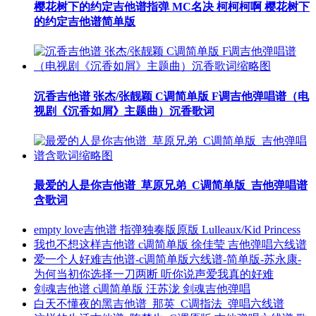
樱花树下的约定吉他谱指弹 MC名决 柯柯柯啊 樱花树下
的约定吉他谱简单版
沉香吉他谱 张杰/张靓颖 C调简单版 F调吉他弹唱谱（电
视剧《沉香如屑》主题曲）沉香歌词
最爱的人是你吉他谱_草原兄弟_C调简单版_吉他弹唱谱
含歌词
empty love吉他谱 指弹独奏版原版 Lulleaux/Kid Princess
我也不想这样吉他谱 c调简单版 徐佳莹 吉他弹唱六线谱
爱一个人好难吉他谱-c调简单版六线谱-简单版-苏永康-
为何当初你选择一刀两断 听你说声爱我真的好难
剑魂吉他谱 c调简单版 汪苏泷 剑魂吉他弹唱
白天不懂夜的黑吉他谱_那英_C调指法_弹唱六线谱