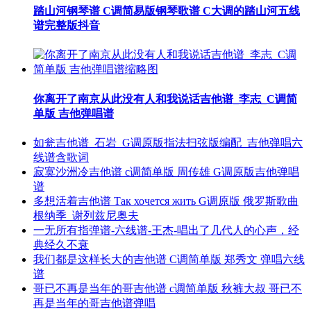
踏山河钢琴谱 C调简易版钢琴歌谱 C大调的踏山河五线
谱完整版抖音
你离开了南京从此没有人和我说话吉他谱_李志_C调简
单版 吉他弹唱谱
如瓮吉他谱_石岩_G调原版指法扫弦版编配_吉他弹唱六
线谱含歌词
寂寞沙洲冷吉他谱 c调简单版 周传雄 G调原版吉他弹唱
谱
多想活着吉他谱 Так хочется жить G调原版 俄罗斯歌曲
根纳季_谢列兹尼奥夫
一无所有指弹谱-六线谱-王杰-唱出了几代人的心声，经
典经久不衰
我们都是这样长大的吉他谱 C调简单版 郑秀文 弹唱六线
谱
哥已不再是当年的哥吉他谱 c调简单版 秋裤大叔 哥已不
再是当年的哥吉他谱弹唱