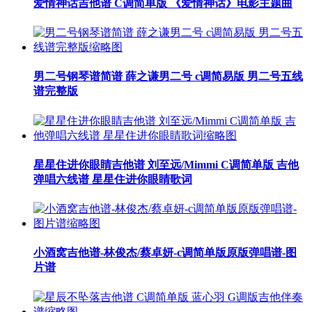
爱情神话吉他谱 C调简单版 《爱情神话》电影主题曲
男二号钢琴谱简谱 薛之谦男二号 c调简易版 男二号五线
谱完整版
星星住进你眼睛吉他谱 刘至远/Mimmi C调简单版 吉他
弹唱六线谱 星星住进你眼睛歌词
小酒窝吉他谱-林俊杰/蔡卓妍-c调简单版原版弹唱谱-图
片谱