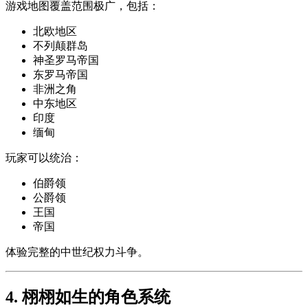
游戏地图覆盖范围极广，包括：
北欧地区
不列颠群岛
神圣罗马帝国
东罗马帝国
非洲之角
中东地区
印度
缅甸
玩家可以统治：
伯爵领
公爵领
王国
帝国
体验完整的中世纪权力斗争。
4. 栩栩如生的角色系统