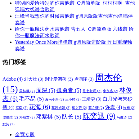
特别的爱给特别的你吉他谱_C调简单版_柯柯柯啊_吉他
弹唱六线谱含歌词
汪峰当我想你的时候吉他谱 g调原版版吉他吉他弹唱伴
奏谱
给你一瓶魔法药水吉他谱 告五人_C调简单版 六线谱 给
你一瓶魔法药水歌词
Yesterday Once More指弹谱 g调原版进阶版 昨日重现独
奏谱
热门标签
周杰伦
Adobe
(4)
刘大壮
(3)
别让爱凋落
(3)
卢润泽
(3)
(15)
林俊
周深
(5)
孤勇者
(5)
周林枫
(2)
是七叔呢
(2)
李宗盛
(2)
杰
(6)
毛不易
(5)
白月光与朱砂
王靖雯
(3)
海南小崇
(2)
王小帅
(2)
花海
(6)
痣
(4)
许嵩
(4)
窝窝
(2)
莫叫姐姐
(2)
莫文蔚
(2)
薛之谦
(2)
许巍
(2)
陈奕迅
(9)
邓紫棋
(5)
队长
(5)
谭维维
(2)
邓丽君
(2)
马健涛
(2)
默契
(2)
全宽专题