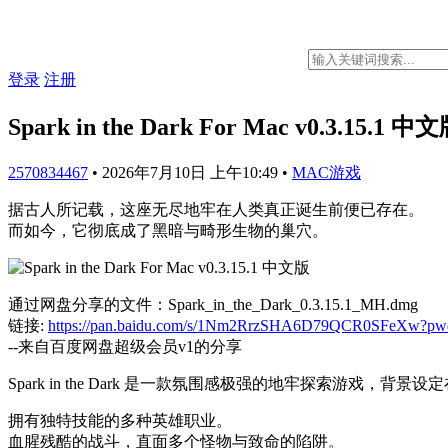
登录
注册
Spark in the Dark For Mac v0.3.15.1
2570834467
•
2026年7月10日 上午10:49
•
MAC游戏
据古人所记载，这座无尽地牢在人类真正诞生前便已存在。
而如今，它彻底成了黑暗与畸形生物的巢穴。
通过网盘分享的文件：Spark_in_the_Dark_0.3.15.1_MH.dmg
链接:
https://pan.baidu.com/s/1Nm2RrzSHA6D79QCR0SFeXw?pw
--来自百度网盘超级会员v1的分享
Spark in the Dark 是一款氛围感极强的地牢探索
拥有独特技能的多种英雄职业。
血腥残酷的战斗，直面多个怪物与致命的陷阱。