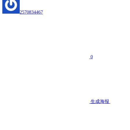
2570834467
0
生成海报