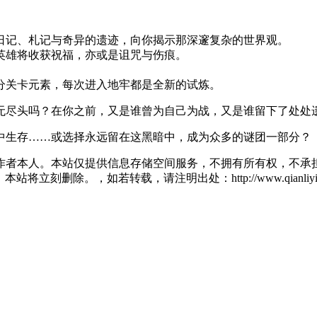
日记、札记与奇异的遗迹，向你揭示那深邃复杂的世界观。
英雄将收获祝福，亦或是诅咒与伤痕。
分关卡元素，每次进入地牢都是全新的试炼。
无尽头吗？在你之前，又是谁曾为自己为战，又是谁留下了处处
中生存……或选择永远留在这黑暗中，成为众多的谜团一部分？
作者本人。本站仅提供信息存储空间服务，不拥有所有权，不承担
将立刻删除。，如若转载，请注明出处：http://www.qianliying.net