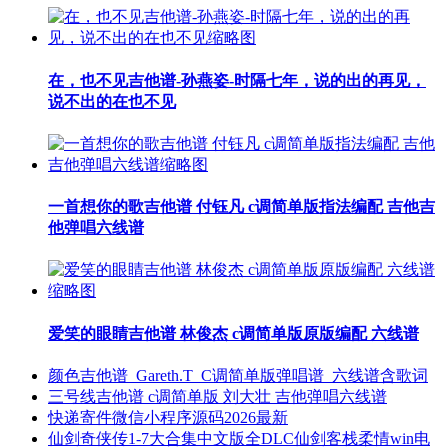
在，也不见吉他谱-孙燕姿-时隔七年，说的出的再见，
说不出的在也不见
一首想你的歌吉他谱 付钰凡 c调简单版指法编配 吉他吉
他弹唱六线谱
爱笑的眼睛吉他谱 林俊杰 c调简单版原版编配 六线谱
颜色吉他谱_Gareth.T_C调简单版弹唱谱_六线谱含歌词
三号线吉他谱 c调简单版 刘大壮 吉他弹唱六线谱
快递寄件微信小程序源码2026最新
仙剑奇侠传1-7大合集中文版全DLC仙剑客栈柔情win电