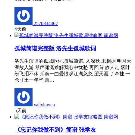
2570834467
4天前
简谱网
孤城简谱完整版 洛先生孤城歌词
洛先生演唱的孤城歌词,孤城简谱. 入深秋 未相拥 明月天
涯故人游 琴声潇潇难解我心中忧愁 再回首 故人走 落叶
纷飞泪不休 弹奏一曲爱恨叹江湖悠悠 望天涯 了牵挂 一
念寸土一年华 落…
yalixinwen
5天前
简谱网
《忘记你我做不到》简谱 张学友