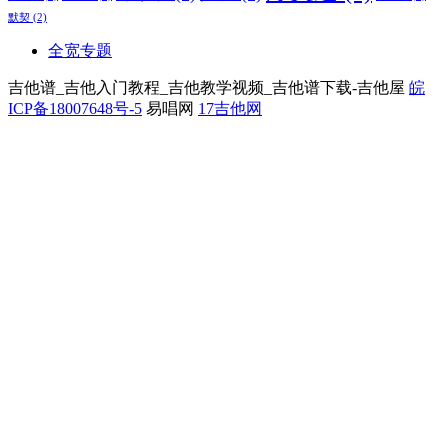
默契
(2)
全宽专题
吉他谱_吉他入门教程_吉他教学视频_吉他谱下载-吉他屋
皖
ICP备18007648号-5
易唱网
17吉他网