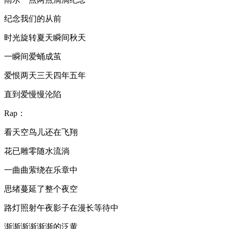
纪念我们的从前
时光旋转夏天瞬间秋天
一瞬间爱蛹成茧
爱恨两天三天四年五年
直到爱慢慢沦陷
Rap：
看天空鸟儿还在飞翔
花已雕零随水流淌
一曲曲萦绕在乐章中
思绪蔓延了整个夜空
路灯照射午夜影子在漫长等待中
渐渐渐渐渐渐的泛黄