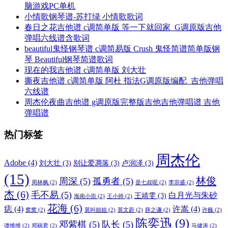
脑游戏PC单机
小情歌钢琴谱-苏打绿 小情歌歌词
春日之花吉他谱 c调简单版 等一下就回家_G调原版吉他
弹唱六线谱含歌词
beautiful鬼怪钢琴谱 c调简易版 Crush 鬼怪简谱简单版钢
琴 Beautiful钢琴简谱歌词
现在的我吉他谱 c调简单版 刘大壮
撕夜吉他谱 c调简单版 阿杜 指法G调原版编配_吉他弹唱
六线谱
周杰伦夜曲吉他谱 g调原版完整版吉他吉他弹唱谱 吉他
弹唱谱
热门标签
周杰伦
Adobe
(4)
刘大壮
(3)
别让爱凋落
(3)
卢润泽
(3)
(15)
林俊
周深
(5)
孤勇者
(5)
周林枫
(2)
是七叔呢
(2)
李宗盛
(2)
杰
(6)
毛不易
(5)
白月光与朱砂
王靖雯
(3)
海南小崇
(2)
王小帅
(2)
花海
(6)
痣
(4)
许嵩
(4)
窝窝
(2)
莫叫姐姐
(2)
莫文蔚
(2)
薛之谦
(2)
许巍
(2)
陈奕迅
(9)
邓紫棋
(5)
队长
(5)
谭维维
(2)
邓丽君
(2)
马健涛
(2)