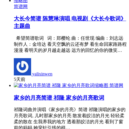
简谱网
大长今简谱 陈慧琳演唱 电视剧《大长今歌词》
主题曲
希望简谱歌词 词：郑樱纶 曲：任世现 编曲：刘志远
制作人：金培达 看天空飘的云还有梦 看生命回家路路程
漫漫 看明天的岁月越走越远 远方的回忆的你的微笑…
yalixinwen
5天前
简谱网
家乡的月亮简谱 祁隆 家乡的月亮歌词
祁隆词曲并演唱《家乡的月亮》简谱 祁隆演唱的家乡的
月亮歌词, 儿时那家乡的月亮 散发着皎洁的月光 轻轻柔
柔的散在 生我养我的地方 透着那皎洁的月光 看到了窗
前的妈妈 她穿针引线的样…