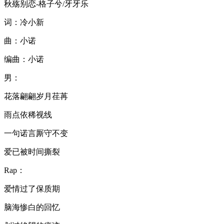
秋殇别恋-格子兮/牙牙乐
词：冷小新
曲：小诺
编曲：小诺
男：
花落翩翩岁月荏苒
雨点依稀视线
一句诺言厮守不变
爱已被时间撕裂
Rap：
爱情过了保质期
脑海惨白的回忆