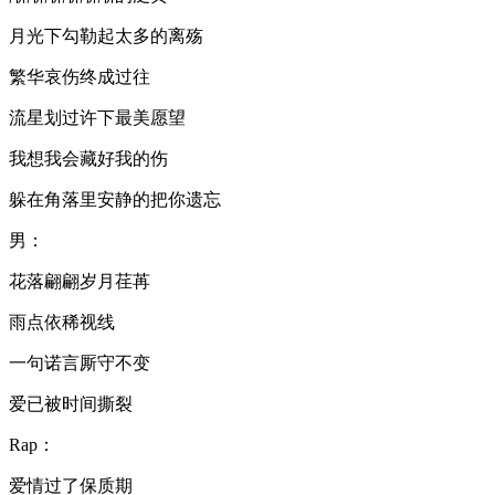
月光下勾勒起太多的离殇
繁华哀伤终成过往
流星划过许下最美愿望
我想我会藏好我的伤
躲在角落里安静的把你遗忘
男：
花落翩翩岁月荏苒
雨点依稀视线
一句诺言厮守不变
爱已被时间撕裂
Rap：
爱情过了保质期