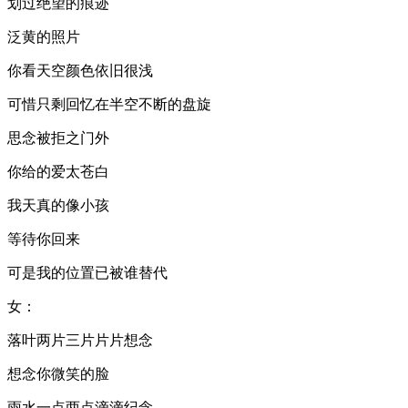
划过绝望的痕迹
泛黄的照片
你看天空颜色依旧很浅
可惜只剩回忆在半空不断的盘旋
思念被拒之门外
你给的爱太苍白
我天真的像小孩
等待你回来
可是我的位置已被谁替代
女：
落叶两片三片片片想念
想念你微笑的脸
雨水一点两点滴滴纪念