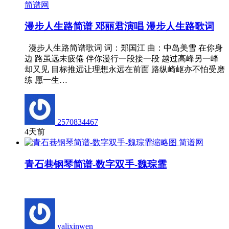
简谱网
漫步人生路简谱 邓丽君演唱 漫步人生路歌词
漫步人生路简谱歌词 词：郑国江 曲：中岛美雪 在你身
边 路虽远未疲倦 伴你漫行一段接一段 越过高峰另一峰
却又见 目标推远让理想永远在前面 路纵崎岖亦不怕受磨
练 愿一生…
2570834467
4天前
简谱网
青石巷钢琴简谱-数字双手-魏琮霏
yalixinwen