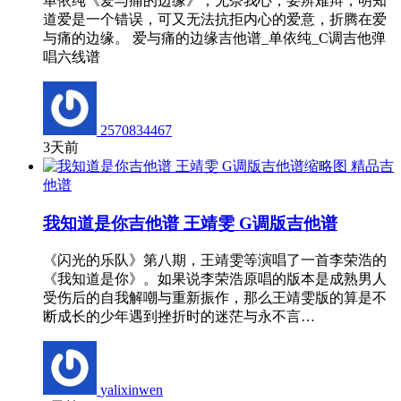
单依纯《爱与痛的边缘》，无奈我心，要辨难辩，明知
道爱是一个错误，可又无法抗拒内心的爱意，折腾在爱
与痛的边缘。 爱与痛的边缘吉他谱_单依纯_C调吉他弹
唱六线谱
2570834467
3天前
精品吉
他谱
我知道是你吉他谱 王靖雯 G调版吉他谱
《闪光的乐队》第八期，王靖雯等演唱了一首李荣浩的
《我知道是你》。如果说李荣浩原唱的版本是成熟男人
受伤后的自我解嘲与重新振作，那么王靖雯版的算是不
断成长的少年遇到挫折时的迷茫与永不言…
yalixinwen