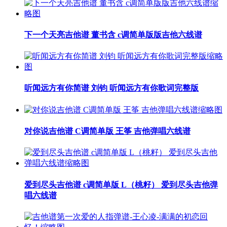
下一个天亮吉他谱 董书含 c调简单版版吉他六线谱
听闻远方有你简谱 刘钧 听闻远方有你歌词完整版
对你说吉他谱 C调简单版 王筝 吉他弹唱六线谱
爱到尽头吉他谱 c调简单版 L（桃籽） 爱到尽头吉他弹
唱六线谱