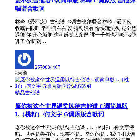
爱不疚吉他谱 c调简单版 林峰 G调原版 吉他弹
唱谱含歌词
林峰《爱不疚》吉他谱_G调吉他弹唱谱 林峰 - 爱不疚
收藏在眼眸 常徘徊左右 爱 猜到没有 愉快玩笑後 能全然
退後 你 开心就够 这种感觉太亲厚 讲一千句也不够 假使
讲了 你听到…
2570834467
4天前
精品吉他谱
愿你被这个世界温柔以待吉他谱 C调简单版
L（桃籽）/何文宇 G调原版含歌词
愿你被这个世界温柔以待吉他谱，L（桃籽）/何文宇演
唱。世界是美好的，现实不是。幸运的是，我们可以选