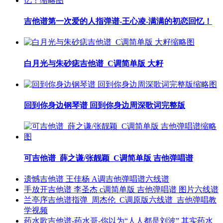
吉他谱第一次爱的人指弹谱-王心凌-满满的初恋回忆！
白月光与朱砂痣吉他谱_C调简单版 大籽
回到你身边钢琴谱 回到你身边周深歌词完整版
可吉他谱_薛之谦/张靓颖_C调简单版 吉他弹唱谱
遗憾吉他谱 王佳杨 A调吉他弹唱谱六线谱
手放开吉他谱 李圣杰 c调简单版 吉他弹唱谱 图片六线谱
兰亭序吉他谱指弹_周杰伦_C调原版六线谱_吉他弹唱教
学视频
药水歌吉他谱-药水哥-你以为“人人都是刘波” 其实药水