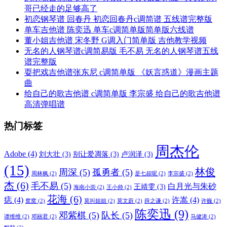
哥已经走的足够高了
初恋钢琴谱 回春丹 初恋回春丹c调简谱 五线谱完整版
单车吉他谱 陈奕迅 单车c调简单版简单版六线谱
董小姐吉他谱 宋冬野 G调入门简单版 吉他教学视频
无名的人钢琴谱c调简易版 毛不易 无名的人钢琴谱五线
谱完整版
耍把戏吉他谱张东尼 c调简单版 《妖言惑道》漫画主题
曲
给自己的歌吉他谱 c调简单版 李宗盛 给自己的歌吉他谱
高清弹唱谱
热门标签
周杰伦
Adobe
(4)
刘大壮
(3)
别让爱凋落
(3)
卢润泽
(3)
(15)
林俊
周深
(5)
孤勇者
(5)
周林枫
(2)
是七叔呢
(2)
李宗盛
(2)
杰
(6)
毛不易
(5)
白月光与朱砂
王靖雯
(3)
海南小崇
(2)
王小帅
(2)
花海
(6)
痣
(4)
许嵩
(4)
窝窝
(2)
莫叫姐姐
(2)
莫文蔚
(2)
薛之谦
(2)
许巍
(2)
陈奕迅
(9)
邓紫棋
(5)
队长
(5)
谭维维
(2)
邓丽君
(2)
马健涛
(2)