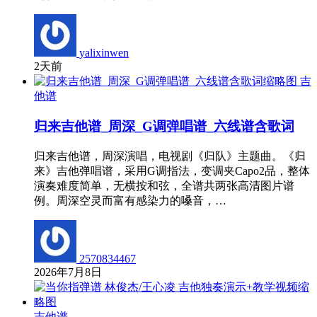
yalixinwen
2天前
吉
他谱
归来吉他谱_周深_G调弹唱谱_六线谱含歌词
归来吉他谱，周深演唱，电视剧《归队》主题曲。《归
来》吉他弹唱谱，采用G调指法，变调夹Capo2品，整体
演奏难度简单，无横按和弦，全谱共两张高清图片谱
例。周深空灵而富有感染力的嗓音，…
2570834467
2026年7月8日
吉他谱