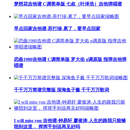
梦想花吉他谱 C调简单版 七叔（叶泽浩）吉他弹唱谱
早点回家吉他谱-苏打绿-累了，要早点回家
恋曲1980吉他谱 C调简单版 罗大佑 g调原版 指弹吉他弹
唱谱
千千万万简谱完整版 深海鱼子酱 千千万万歌词
I will miss you 吉他谱-钟易轩 廖俊涛-人生的路我只能够
陪到这里， 挥挥手别说再见好吗