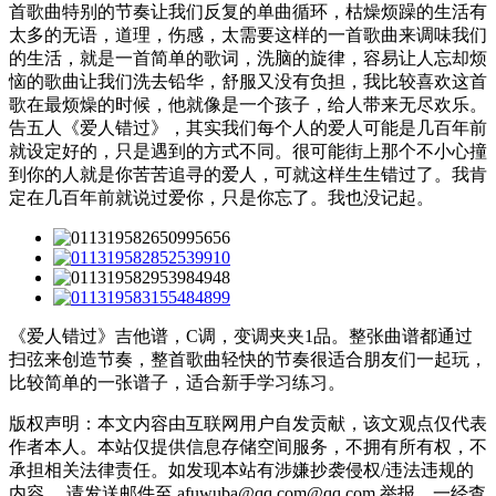
首歌曲特别的节奏让我们反复的单曲循环，枯燥烦躁的生活有
太多的无语，道理，伤感，太需要这样的一首歌曲来调味我们
的生活，就是一首简单的歌词，洗脑的旋律，容易让人忘却烦
恼的歌曲让我们洗去铅华，舒服又没有负担，我比较喜欢这首
歌在最烦燥的时候，他就像是一个孩子，给人带来无尽欢乐。
告五人《爱人错过》，其实我们每个人的爱人可能是几百年前
就设定好的，只是遇到的方式不同。很可能街上那个不小心撞
到你的人就是你苦苦追寻的爱人，可就这样生生错过了。我肯
定在几百年前就说过爱你，只是你忘了。我也没记起。
《爱人错过》吉他谱，C调，变调夹夹1品。整张曲谱都通过
扫弦来创造节奏，整首歌曲轻快的节奏很适合朋友们一起玩，
比较简单的一张谱子，适合新手学习练习。
版权声明：本文内容由互联网用户自发贡献，该文观点仅代表
作者本人。本站仅提供信息存储空间服务，不拥有所有权，不
承担相关法律责任。如发现本站有涉嫌抄袭侵权/违法违规的
内容， 请发送邮件至 afuwuba@qq.com@qq.com 举报，一经查