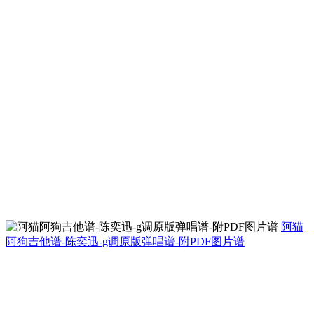
阿猫
阿狗吉他谱-陈奕迅-g调原版弹唱谱-附PDF图片谱