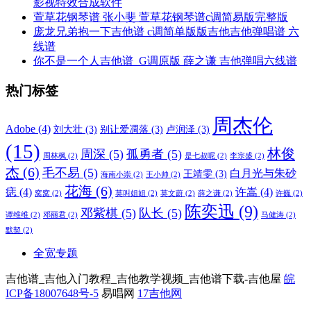
影视特效合成软件
萱草花钢琴谱 张小斐 萱草花钢琴谱c调简易版完整版
庞龙兄弟抱一下吉他谱 c调简单版版吉他吉他弹唱谱 六
线谱
你不是一个人吉他谱_G调原版 薛之谦 吉他弹唱六线谱
热门标签
周杰伦
Adobe
(4)
刘大壮
(3)
别让爱凋落
(3)
卢润泽
(3)
(15)
林俊
周深
(5)
孤勇者
(5)
周林枫
(2)
是七叔呢
(2)
李宗盛
(2)
杰
(6)
毛不易
(5)
白月光与朱砂
王靖雯
(3)
海南小崇
(2)
王小帅
(2)
花海
(6)
痣
(4)
许嵩
(4)
窝窝
(2)
莫叫姐姐
(2)
莫文蔚
(2)
薛之谦
(2)
许巍
(2)
陈奕迅
(9)
邓紫棋
(5)
队长
(5)
谭维维
(2)
邓丽君
(2)
马健涛
(2)
默契
(2)
全宽专题
吉他谱_吉他入门教程_吉他教学视频_吉他谱下载-吉他屋
皖
ICP备18007648号-5
易唱网
17吉他网