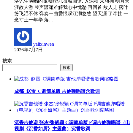
洛先生演唱的孤城歌词,孤城简谱. 入深秋 未相拥 明月天
涯故人游 琴声潇潇难解我心中忧愁 再回首 故人走 落叶
纷飞泪不休 弹奏一曲爱恨叹江湖悠悠 望天涯 了牵挂 一
念寸土一年华 落…
yalixinwen
2026年7月7日
搜索
搜索
成都_赵雷_C调简单版 吉他弹唱谱含歌词
沉香吉他谱 张杰/张靓颖 C调简单版 F调吉他弹唱谱（电
视剧《沉香如屑》主题曲）沉香歌词