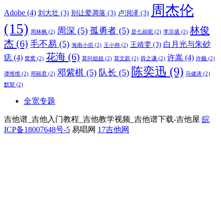
周杰伦
Adobe
(4)
刘大壮
(3)
别让爱凋落
(3)
卢润泽
(3)
(15)
林俊
周深
(5)
孤勇者
(5)
周林枫
(2)
是七叔呢
(2)
李宗盛
(2)
杰
(6)
毛不易
(5)
白月光与朱砂
王靖雯
(3)
海南小崇
(2)
王小帅
(2)
花海
(6)
痣
(4)
许嵩
(4)
窝窝
(2)
莫叫姐姐
(2)
莫文蔚
(2)
薛之谦
(2)
许巍
(2)
陈奕迅
(9)
邓紫棋
(5)
队长
(5)
谭维维
(2)
邓丽君
(2)
马健涛
(2)
默契
(2)
全宽专题
吉他谱_吉他入门教程_吉他教学视频_吉他谱下载-吉他屋
皖
ICP备18007648号-5
易唱网
17吉他网