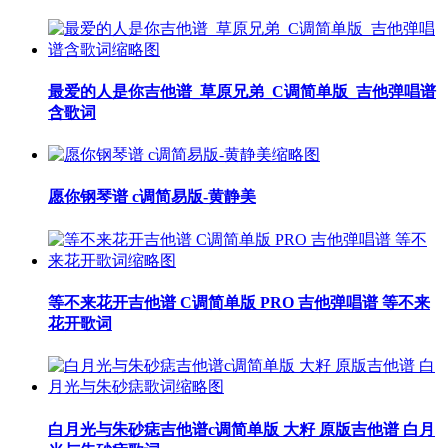
最爱的人是你吉他谱_草原兄弟_C调简单版_吉他弹唱谱
含歌词
愿你钢琴谱 c调简易版-黄静美
等不来花开吉他谱 C调简单版 PRO 吉他弹唱谱 等不来
花开歌词
白月光与朱砂痣吉他谱c调简单版 大籽 原版吉他谱 白月