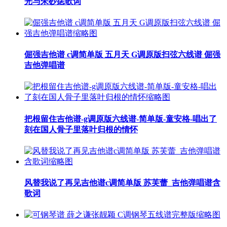
光与朱砂痣歌词
倔强吉他谱 c调简单版 五月天 G调原版扫弦六线谱 倔强
吉他弹唱谱
把根留住吉他谱-g调原版六线谱-简单版-童安格-唱出了
刻在国人骨子里落叶归根的情怀
风替我说了再见吉他谱c调简单版 苏芙蕾_吉他弹唱谱含
歌词