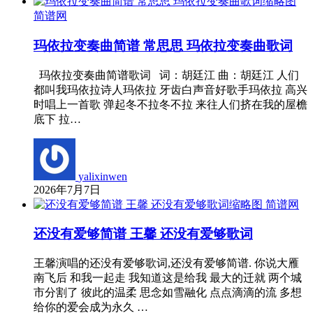
简谱网
玛依拉变奏曲简谱 常思思 玛依拉变奏曲歌词
玛依拉变奏曲简谱歌词 词：胡廷江 曲：胡廷江 人们
都叫我玛依拉诗人玛依拉 牙齿白声音好歌手玛依拉 高兴
时唱上一首歌 弹起冬不拉冬不拉 来往人们挤在我的屋檐
底下 拉…
yalixinwen
2026年7月7日
简谱网
还没有爱够简谱 王馨 还没有爱够歌词
王馨演唱的还没有爱够歌词,还没有爱够简谱. 你说大雁
南飞后 和我一起走 我知道这是给我 最大的迁就 两个城
市分割了 彼此的温柔 思念如雪融化 点点滴滴的流 多想
给你的爱会成为永久 …