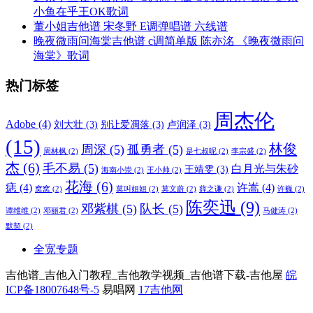
小鱼在乎王OK歌词
董小姐吉他谱 宋冬野 E调弹唱谱 六线谱
晚夜微雨问海棠吉他谱 c调简单版 陈亦洺 《晚夜微雨问
海棠》歌词
热门标签
周杰伦
Adobe
(4)
刘大壮
(3)
别让爱凋落
(3)
卢润泽
(3)
(15)
林俊
周深
(5)
孤勇者
(5)
周林枫
(2)
是七叔呢
(2)
李宗盛
(2)
杰
(6)
毛不易
(5)
白月光与朱砂
王靖雯
(3)
海南小崇
(2)
王小帅
(2)
花海
(6)
痣
(4)
许嵩
(4)
窝窝
(2)
莫叫姐姐
(2)
莫文蔚
(2)
薛之谦
(2)
许巍
(2)
陈奕迅
(9)
邓紫棋
(5)
队长
(5)
谭维维
(2)
邓丽君
(2)
马健涛
(2)
默契
(2)
全宽专题
吉他谱_吉他入门教程_吉他教学视频_吉他谱下载-吉他屋
皖
ICP备18007648号-5
易唱网
17吉他网