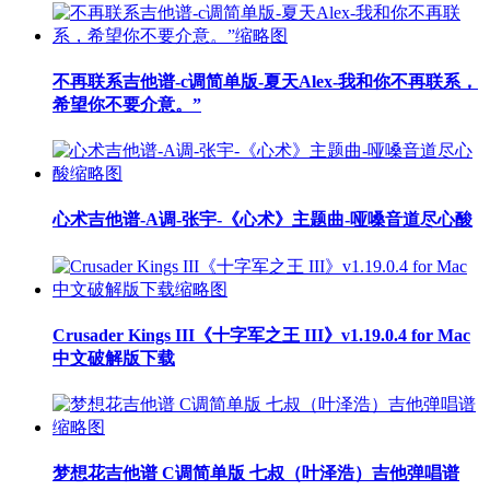
不再联系吉他谱-c调简单版-夏天Alex-我和你不再联系，
希望你不要介意。”
心术吉他谱-A调-张宇-《心术》主题曲-哑嗓音道尽心酸
Crusader Kings III《十字军之王 III》v1.19.0.4 for Mac
中文破解版下载
梦想花吉他谱 C调简单版 七叔（叶泽浩）吉他弹唱谱