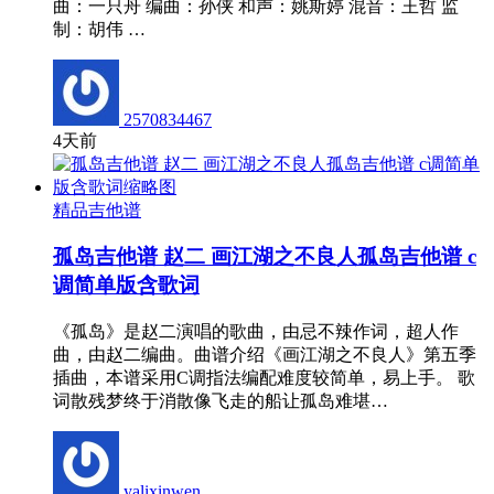
曲：一只舟 编曲：孙侠 和声：姚斯婷 混音：王哲 监
制：胡伟 …
2570834467
4天前
精品吉他谱
孤岛吉他谱 赵二 画江湖之不良人孤岛吉他谱 c
调简单版含歌词
《孤岛》是赵二演唱的歌曲，由忌不辣作词，超人作
曲，由赵二编曲。曲谱介绍《画江湖之不良人》第五季
插曲，本谱采用C调指法编配难度较简单，易上手。 歌
词散残梦终于消散像飞走的船让孤岛难堪…
yalixinwen