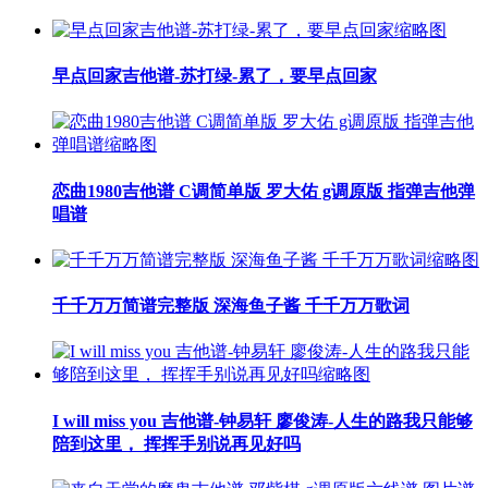
早点回家吉他谱-苏打绿-累了，要早点回家
恋曲1980吉他谱 C调简单版 罗大佑 g调原版 指弹吉他弹
唱谱
千千万万简谱完整版 深海鱼子酱 千千万万歌词
I will miss you 吉他谱-钟易轩 廖俊涛-人生的路我只能够
陪到这里， 挥挥手别说再见好吗