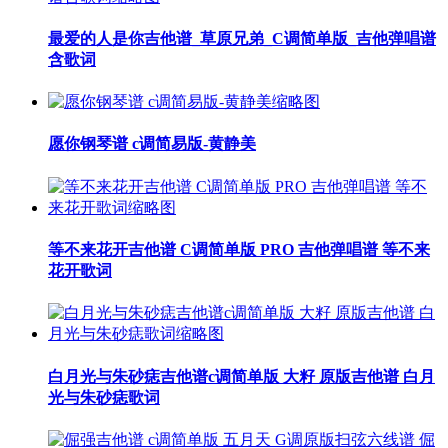
最爱的人是你吉他谱_草原兄弟_C调简单版_吉他弹唱谱
含歌词
愿你钢琴谱 c调简易版-黄静美
等不来花开吉他谱 C调简单版 PRO 吉他弹唱谱 等不来
花开歌词
白月光与朱砂痣吉他谱c调简单版 大籽 原版吉他谱 白月
光与朱砂痣歌词