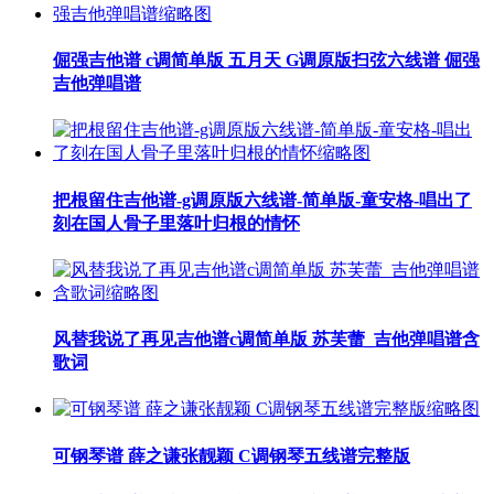
倔强吉他谱 c调简单版 五月天 G调原版扫弦六线谱 倔强
吉他弹唱谱
把根留住吉他谱-g调原版六线谱-简单版-童安格-唱出了
刻在国人骨子里落叶归根的情怀
风替我说了再见吉他谱c调简单版 苏芙蕾_吉他弹唱谱含
歌词
可钢琴谱 薛之谦张靓颖 C调钢琴五线谱完整版