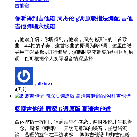
吉他谱
你听得到吉他谱 周杰伦 g调原版指法编配 吉他
吉他弹唱六线谱
吉他谱介绍：你听得到吉他谱，周杰伦演唱的一首歌
曲，4/4拍的节奏，这首歌曲的原调为降B调，这里曲谱
采用了G调指法进行编配，演唱时夹变调夹3品可回到原
调，也可根据个人实际嗓音情况选择…
yalixinwen
4天前
吉他谱
卿卿吉他谱 周深 G调原版 高清吉他谱
命运弹指一挥间，每滴泪里有眷恋，两卿相悦此生执着
一念。周深《卿卿》，天然无雕琢的嗓音，任思绪流
淌，温暖的旋律在耳边响起。 卿卿吉他谱 卿卿吉他谱，