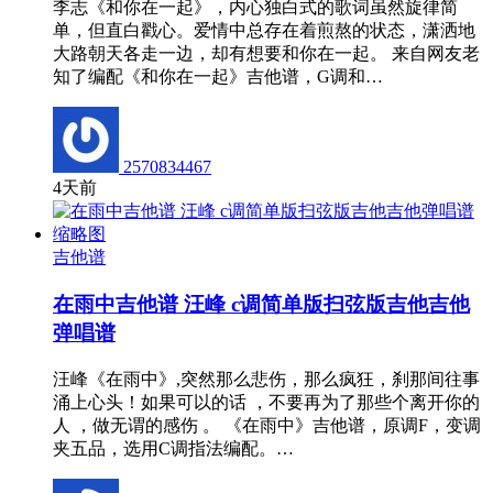
李志《和你在一起》，内心独白式的歌词虽然旋律简
单，但直白戳心。爱情中总存在着煎熬的状态，潇洒地
大路朝天各走一边，却有想要和你在一起。 来自网友老
知了编配《和你在一起》吉他谱，G调和…
2570834467
4天前
吉他谱
在雨中吉他谱 汪峰 c调简单版扫弦版吉他吉他
弹唱谱
汪峰《在雨中》,突然那么悲伤，那么疯狂，刹那间往事
涌上心头！如果可以的话 ，不要再为了那些个离开你的
人 ，做无谓的感伤 。 《在雨中》吉他谱，原调F，变调
夹五品，选用C调指法编配。…