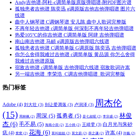
Andy吉他谱-阿杜-c调简单版原版弹唱谱-附PDF图片谱
孤独患者吉他谱 陈奕迅 g调原版吉他吉他弹唱谱 图片六
线谱
曲中人钢琴谱 C调钢琴谱 安儿陈 曲中人歌词完整版
不再年轻吉他谱 c调简单版 何深彰不再年轻吉他弹唱谱
热爱105°C的你吉他谱 C调简单版 阿肆 吉他弹唱谱
南山南吉他谱 马頔 g调原版吉他弹唱六线谱
孤独患者吉他谱 C调简单版 G调原版 陈奕迅 吉他弹唱谱
你怎么舍得我难过吉他谱 c调简单版 黄品源 你怎么舍得
我难过吉他谱原版
宿敌吉他谱 c调简单版 吉他弹唱六线谱 宿敌歌词许嵩
另一端吉他谱_李荣浩_C调吉他弹唱谱_歌词完整版
热门标签
周杰伦
Adobe
(4)
刘大壮
(3)
别让爱凋落
(3)
卢润泽
(3)
(15)
林俊
周深
(5)
孤勇者
(5)
周林枫
(2)
是七叔呢
(2)
李宗盛
(2)
杰
(6)
毛不易
(5)
白月光与朱砂
王靖雯
(3)
海南小崇
(2)
王小帅
(2)
花海
(6)
痣
(4)
许嵩
(4)
窝窝
(2)
莫叫姐姐
(2)
莫文蔚
(2)
薛之谦
(2)
许巍
(2)