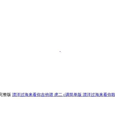
漂洋过海来看你吉他谱 虎二 c调简单版 漂洋过海来看你