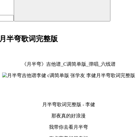
健月半弯歌词完整版
《月半弯》吉他谱_C调简单版_弹唱_六线谱
月半弯歌词完整版 - 李健
那夜真的好浪漫
我带你去看月半弯