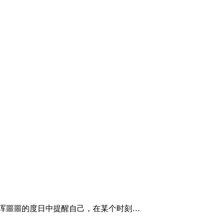
实更像在浑浑噩噩的度日中提醒自己，在某个时刻…