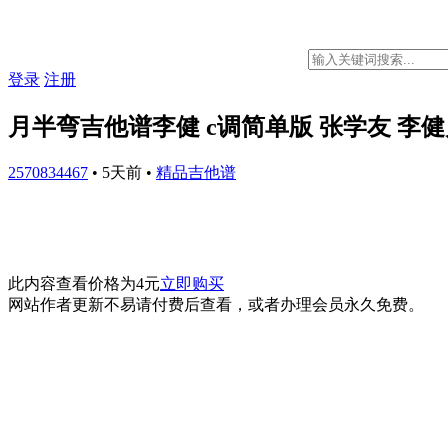
登录
注册
月半弯吉他谱李健 c调简单版 张学友 李
2570834467
•
5天前
•
精品吉他谱
此内容查看价格为
4
元
立即购买
网站作者更新不易请付费后查看，或者办理会员永久免费。