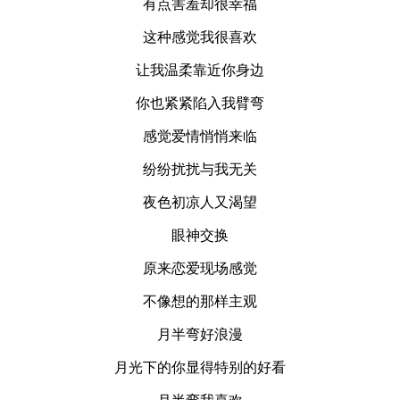
有点害羞却很幸福
这种感觉我很喜欢
让我温柔靠近你身边
你也紧紧陷入我臂弯
感觉爱情悄悄来临
纷纷扰扰与我无关
夜色初凉人又渴望
眼神交换
原来恋爱现场感觉
不像想的那样主观
月半弯好浪漫
月光下的你显得特别的好看