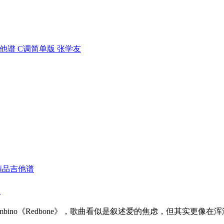
他谱 C调简单版 张学友
精品吉他谱
o
dish Gambino《Redbone》，歌曲看似是叙述爱的焦虑，但其