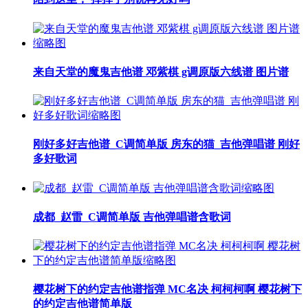
来自天堂的魔鬼吉他谱 邓紫棋 g调原版六线谱 图片谱
刚好多好吉他谱_C调简单版 房东的猫_吉他弹唱谱 刚好
多好歌词
成都_赵雷_C调简单版 吉他弹唱谱含歌词
樱花树下的约定吉他谱指弹 MC名决 柯柯柯啊 樱花树下
的约定吉他谱简单版