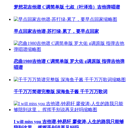
梦想花吉他谱 C调简单版 七叔（叶泽浩）吉他弹唱谱
早点回家吉他谱-苏打绿-累了，要早点回家
恋曲1980吉他谱 C调简单版 罗大佑 g调原版 指弹吉他弹
唱谱
千千万万简谱完整版 深海鱼子酱 千千万万歌词
I will miss you 吉他谱-钟易轩 廖俊涛-人生的路我只能够
陪到这里， 挥挥手别说再见好吗