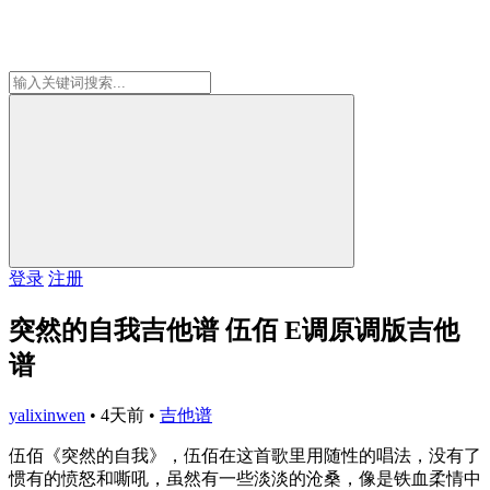
登录
注册
突然的自我吉他谱 伍佰 E调原调版吉他
谱
yalixinwen
•
4天前
•
吉他谱
伍佰《突然的自我》，伍佰在这首歌里用随性的唱法，没有了
惯有的愤怒和嘶吼，虽然有一些淡淡的沧桑，像是铁血柔情中