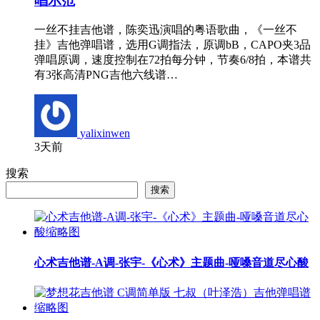
唱示范
一丝不挂吉他谱，陈奕迅演唱的粤语歌曲，《一丝不
挂》吉他弹唱谱，选用G调指法，原调bB，CAPO夹3品
弹唱原调，速度控制在72拍每分钟，节奏6/8拍，本谱共
有3张高清PNG吉他六线谱…
yalixinwen
3天前
搜索
搜索
心术吉他谱-A调-张宇-《心术》主题曲-哑嗓音道尽心酸