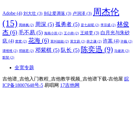
周杰伦
Adobe
(4)
刘大壮
(3)
别让爱凋落
(3)
卢润泽
(3)
(15)
林俊
周深
(5)
孤勇者
(5)
周林枫
(2)
是七叔呢
(2)
李宗盛
(2)
杰
(6)
毛不易
(5)
白月光与朱砂
王靖雯
(3)
海南小崇
(2)
王小帅
(2)
花海
(6)
痣
(4)
许嵩
(4)
窝窝
(2)
莫叫姐姐
(2)
莫文蔚
(2)
薛之谦
(2)
许巍
(2)
陈奕迅
(9)
邓紫棋
(5)
队长
(5)
谭维维
(2)
邓丽君
(2)
马健涛
(2)
默契
(2)
全宽专题
吉他谱_吉他入门教程_吉他教学视频_吉他谱下载-吉他屋
皖
ICP备18007648号-5
易唱网
17吉他网