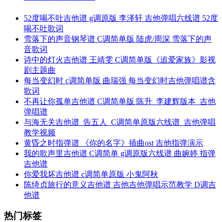
52度喝不吐吉他谱 g调原版 李泽轩 吉他弹唱六线谱 52度
喝不吐歌词
雪落下的声音钢琴谱 C调简单版 陆虎/周深 雪落下的声
音歌词
诗中的灯火吉他谱 王靖雯 C调简单版《追爱家族》影视
剧主题曲
每当变幻时 c调简单版 曲瑞强 每当变幻时吉他弹唱谱含
歌词
不再让你孤单吉他谱 C调简单版 陈升_李建辉版本_吉他
弹唱谱
与海无关吉他谱_告五人_C调简单原版六线谱_吉他弹唱
教学视频
黄昏之时指弹谱 《你的名字》插曲ost 吉他指弹演示
我的歌声里吉他谱 C调简单 g调原版六线谱 曲婉婷 指弹
吉他谱
你爱我坏吉他谱 c调简单原版 小鬼阿秋
陈绮贞旅行的意义吉他谱 吉他吉他弹唱示范教学 D调吉
他谱
热门标签