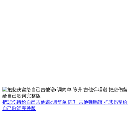
把悲伤留给自己吉他谱c调简单 陈升 吉他弹唱谱 把悲伤留给
自己歌词完整版