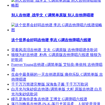
别人吉他谱_战学文_C调简单原版 别人吉他弹唱谱
这个世界会好吗吉他谱 李志 G调吉他弹唱六线谱
背着风流泪吉他谱_文夫_G调原版 吉他弹唱谱含歌词
狼狈为奸吉他谱_朴冉_G调原版吉他弹唱六线谱 狼狈为
奸歌词
Forever Young吉他谱 c调简单版 艾怡良/单依纯 吉他弹唱
谱
生命中最美丽的一天吉他谱原版 痛仰乐队 C调简单版 吉
他弹唱谱
千千万万简谱完整版 深海鱼子酱 千千万万歌词
白月光与朱砂痣吉他谱c调简单版 大籽 原版吉他谱 白月
光与朱砂痣歌词
瞳孔是海你是鱼吉他谱 王博文 G调弹唱六线谱
落日与晚风吉他谱-IN-K-落日尤其温柔，人间皆是浪漫