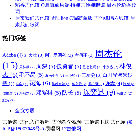
稻香吉他谱 C调简单原版 指弹吉他弹唱谱 周杰伦稻香歌
词
后来我们吉他谱 周迪lion C调简单版 吉他弹唱六线谱 后
来我们歌词
热门标签
周杰伦
Adobe
(4)
刘大壮
(3)
别让爱凋落
(3)
卢润泽
(3)
(15)
林俊
周深
(5)
孤勇者
(5)
周林枫
(2)
是七叔呢
(2)
李宗盛
(2)
杰
(6)
毛不易
(5)
白月光与朱砂
王靖雯
(3)
海南小崇
(2)
王小帅
(2)
花海
(6)
痣
(4)
许嵩
(4)
窝窝
(2)
莫叫姐姐
(2)
莫文蔚
(2)
薛之谦
(2)
许巍
(2)
陈奕迅
(9)
邓紫棋
(5)
队长
(5)
谭维维
(2)
邓丽君
(2)
马健涛
(2)
默契
(2)
全宽专题
吉他谱_吉他入门教程_吉他教学视频_吉他谱下载-吉他屋
皖
ICP备18007648号-5
易唱网
17吉他网