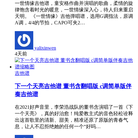
一世情缘吉他谱，童安格作曲并演唱的歌曲，柔情的旋
律饱含着时光的暖意，一世情缘深入心，待人归来重启
天明。 《一世情缘》吉他弹唱谱，选用G调指法，原调
A调，4/4的节拍，CAPO可夹2…
yalixinwen
4天前
吉他谱
下一个天亮吉他谱 董书含翻唱版 c调简单版伴
奏吉他谱
在2021好声音里，李荣浩战队的董书含演唱了一首《下
一个天亮》，真的好治愈！纯爱教主式的音色轻松诠释
出这首歌里的清新、甜美，精准还原了原版的青春气
息，让人不忍拒绝她的任何一个“好吗…