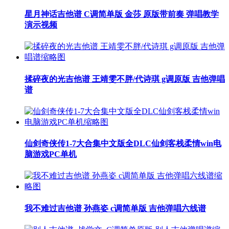
星月神话吉他谱 C调简单版 金莎 原版带前奏 弹唱教学
演示视频
揉碎夜的光吉他谱 王靖雯不胖/代诗琪 g调原版 吉他弹唱
谱
仙剑奇侠传1-7大合集中文版全DLC仙剑客栈柔情win电
脑游戏PC单机
我不难过吉他谱 孙燕姿 c调简单版 吉他弹唱六线谱