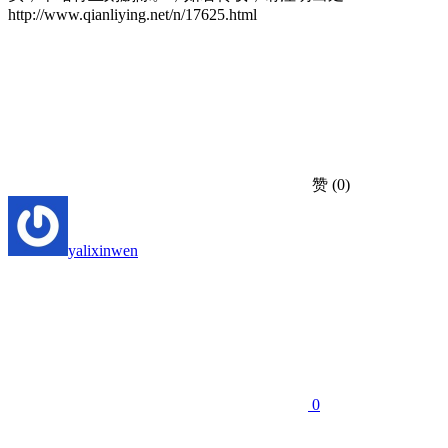
http://www.qianliying.net/n/17625.html
赞
(0)
yalixinwen
0