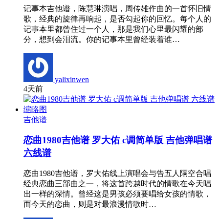
记事本吉他谱，陈慧琳演唱，周传雄作曲的一首怀旧情
歌，经典的旋律再响起，是否勾起你的回忆。每个人的
记事本里都曾住过一个人，那是我们心里最闪耀的部
分，想到会泪流。你的记事本里曾经装着谁…
yalixinwen
4天前
吉他谱
恋曲1980吉他谱 罗大佑 c调简单版 吉他弹唱谱
六线谱
恋曲1980吉他谱，罗大佑线上演唱会与告五人隔空合唱
经典恋曲三部曲之一，将这首跨越时代的情歌在今天唱
出一样的深情。曾经这是男孩必须要唱给女孩的情歌，
而今天的恋曲，则是对最浪漫情歌时…