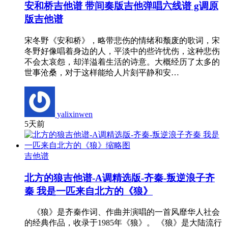
安和桥吉他谱 带间奏版吉他弹唱六线谱 g调原
版吉他谱
宋冬野《安和桥》，略带悲伤的情绪和颓废的歌词，宋
冬野好像唱着身边的人，平淡中的些许忧伤，这种悲伤
不会太哀怨，却洋溢着生活的诗意。大概经历了太多的
世事沧桑，对于这样能给人片刻平静和安…
yalixinwen
5天前
吉他谱
北方的狼吉他谱-A调精选版-齐秦-叛逆浪子齐
秦 我是一匹来自北方的《狼》
《狼》是齐秦作词、作曲并演唱的一首风靡华人社会
的经典作品，收录于1985年《狼》。 《狼》是大陆流行