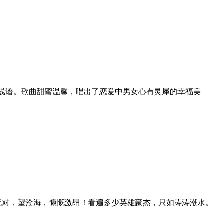
线谱。歌曲甜蜜温馨，唱出了恋爱中男女心有灵犀的幸福美
无对，望沧海，慷慨激昂！看遍多少英雄豪杰，只如涛涛潮水。