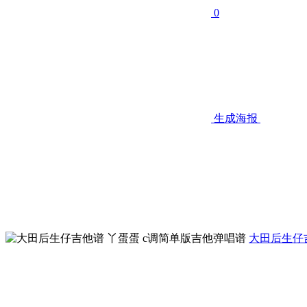
0
生成海报
大田后生仔