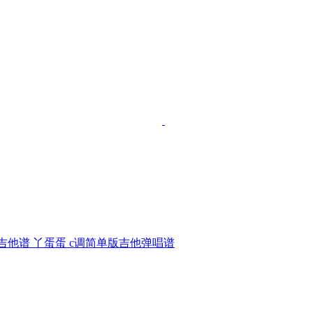
吉他谱 丫蛋蛋 c调简单版吉他弹唱谱