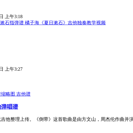
日 上午3:18
漱石指弹谱 橘子海《夏日漱石》吉他独奏教学视频
日 上午3:27
吉他谱
他弹唱谱
由玩吉他整理上传。《倒带》这首歌曲是由方文山，周杰伦作曲并