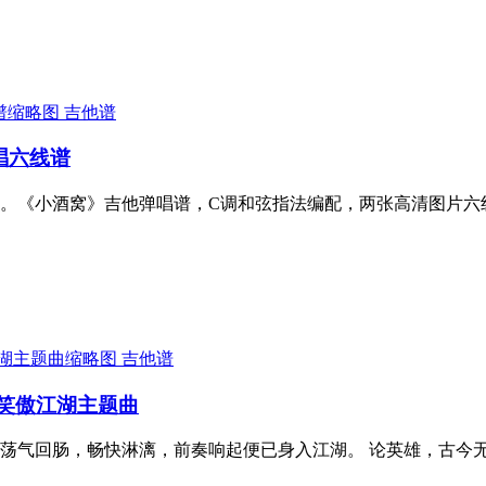
吉他谱
唱六线谱
。《小酒窝》吉他弹唱谱，C调和弦指法编配，两张高清图片六
吉他谱
 笑傲江湖主题曲
荡气回肠，畅快淋漓，前奏响起便已身入江湖。 论英雄，古今