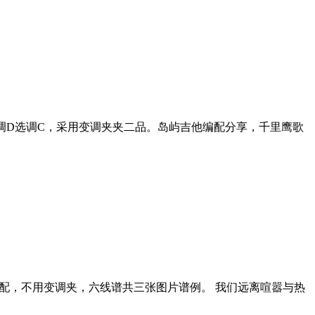
调D选调C，采用变调夹夹二品。岛屿吉他编配分享，千里鹰歌
配，不用变调夹，六线谱共三张图片谱例。 我们远离喧嚣与热