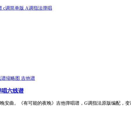
 c调简单版 A调指法弹唱
吉他谱
弹唱六线谱
晚安曲。《有可能的夜晚》吉他弹唱谱，G调指法原版编配，变