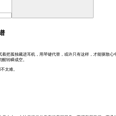
谱
试着把孤独藏进耳机，用琴键代替，或许只有这样，才能驱散心
初醒转瞬成空。
都不太难。