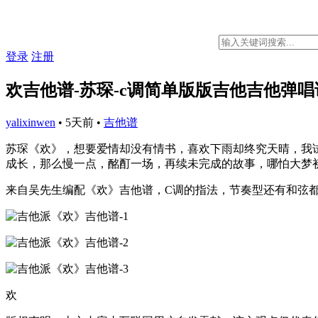
登录
注册
欢吉他谱-苏琛-c调简单版版吉他吉他弹唱
yalixinwen
•
5天前
•
吉他谱
苏琛《欢》，想要爱情却没有情书，喜欢下雨却终究天晴，我
成长，那么慢一点，酩酊一场，再续未完成的故事，哪怕大梦
来自吴先生编配《欢》吉他谱，C调的指法，节奏型还有和弦
欢