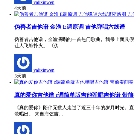
yalixinwen
4天前
吉
伪善者吉他谱 金渔 E调原调 吉他弹唱六线谱
伪善者吉他谱，金渔演唱的一首热门歌曲。我带上面具假
让人飞蛾扑火。 《伪…
yalixinwen
3天前
真的爱你吉他谱 c调简单版吉他弹唱吉他谱 带
《真的爱你》陪伴无数人走过了近三十年的岁月时光。直
歌唱出。 来自海弦吉…