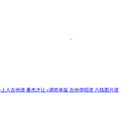
心上人吉他谱 桑杰才让 c调简单版 吉他弹唱谱 六线图片谱