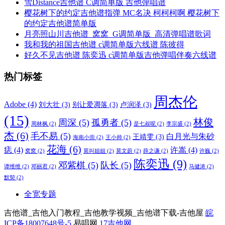
雪Distance吉他谱 C调简单版 吉他弹唱谱
樱花树下的约定吉他谱指弹 MC名决 柯柯柯啊 樱花树下
的约定吉他谱简单版
月亮照山川吉他谱_窝窝_G调简单版_高清弹唱谱歌词
我和我的祖国吉他谱 c调简单版六线谱 陈彼得
好久不见吉他谱 陈奕迅 c调简单版吉他弹唱伴奏六线谱
热门标签
周杰伦
Adobe
(4)
刘大壮
(3)
别让爱凋落
(3)
卢润泽
(3)
(15)
林俊
周深
(5)
孤勇者
(5)
周林枫
(2)
是七叔呢
(2)
李宗盛
(2)
杰
(6)
毛不易
(5)
白月光与朱砂
王靖雯
(3)
海南小崇
(2)
王小帅
(2)
花海
(6)
痣
(4)
许嵩
(4)
窝窝
(2)
莫叫姐姐
(2)
莫文蔚
(2)
薛之谦
(2)
许巍
(2)
陈奕迅
(9)
邓紫棋
(5)
队长
(5)
谭维维
(2)
邓丽君
(2)
马健涛
(2)
默契
(2)
全宽专题
吉他谱_吉他入门教程_吉他教学视频_吉他谱下载-吉他屋
皖
ICP备18007648号-5
易唱网
17吉他网