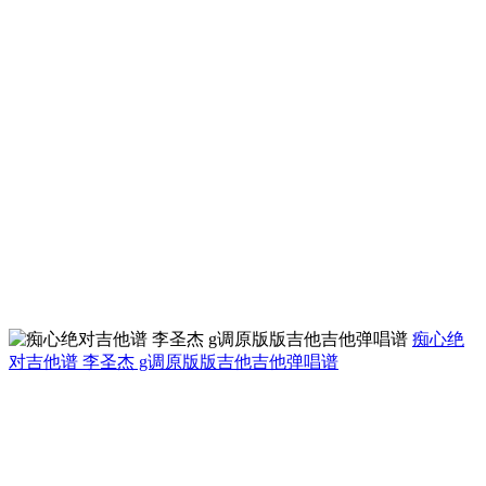
痴心绝
对吉他谱 李圣杰 g调原版版吉他吉他弹唱谱