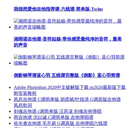
我很想爱他吉他指弹谱-六线谱-简单版-Twins
湘雨谣吉他谱-音符姑娘-带你感受最纯净的音符，最美
的声音
倒影钢琴谱蓝心羽 五线谱完整版《倒影》蓝心羽简谱
Adobe Photoshop 2026中文破解版下载 ps2026最新版下载
附安装教程
风息吉他谱 C调简单版 胡彦斌/叶炫清 G调原版吉他谱
风息歌词
剑魂吉他谱 c调简单版 汪苏泷 剑魂吉他弹唱
雨吉他谱 沈以诚 C调简单版 吉他弹唱谱
拾光者吉他谱 毛不易 G调原版 吉他弹唱六线谱