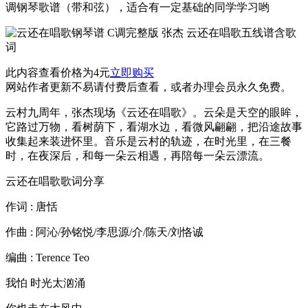
调钢琴歌谱（带和弦），适合有一定基础的同学学习哟
此内容查看价格为
4
元
立即购买
网站作者更新不易请付费后查看，或者办理会员永久免费。
云村九周年，张杰现场《云还在唱歌》。云朵是天空的眼眸，
它路过万物，看树荫下，看湖水边，看微风翩翩，把沿途故事
收集起来装进怀里。音乐是云村的轨迹，在时光里，在三餐
时，在夜深后，和每一朵云相遇，再陪每一朵云漂流。
云还在唱歌歌词分享
作词 : 唐恬
作曲 : 阿沁/孙铭悦/李思源/介/陈天/刘恪诚
编曲 : Terence Teo
我怕 时光太汹涌