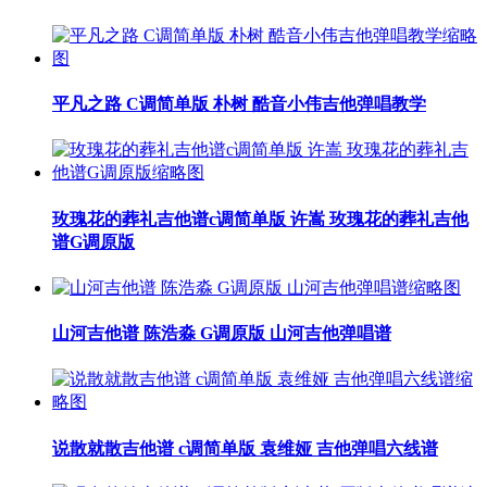
平凡之路 C调简单版 朴树 酷音小伟吉他弹唱教学
玫瑰花的葬礼吉他谱c调简单版 许嵩 玫瑰花的葬礼吉他
谱G调原版
山河吉他谱 陈浩淼 G调原版 山河吉他弹唱谱
说散就散吉他谱 c调简单版 袁维娅 吉他弹唱六线谱