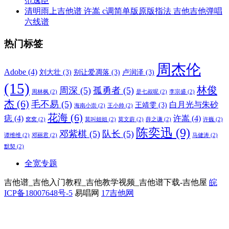
范逸臣
清明雨上吉他谱 许嵩 c调简单版原版指法 吉他吉他弹唱
六线谱
热门标签
周杰伦
Adobe
(4)
刘大壮
(3)
别让爱凋落
(3)
卢润泽
(3)
(15)
林俊
周深
(5)
孤勇者
(5)
周林枫
(2)
是七叔呢
(2)
李宗盛
(2)
杰
(6)
毛不易
(5)
白月光与朱砂
王靖雯
(3)
海南小崇
(2)
王小帅
(2)
花海
(6)
痣
(4)
许嵩
(4)
窝窝
(2)
莫叫姐姐
(2)
莫文蔚
(2)
薛之谦
(2)
许巍
(2)
陈奕迅
(9)
邓紫棋
(5)
队长
(5)
谭维维
(2)
邓丽君
(2)
马健涛
(2)
默契
(2)
全宽专题
吉他谱_吉他入门教程_吉他教学视频_吉他谱下载-吉他屋
皖
ICP备18007648号-5
易唱网
17吉他网