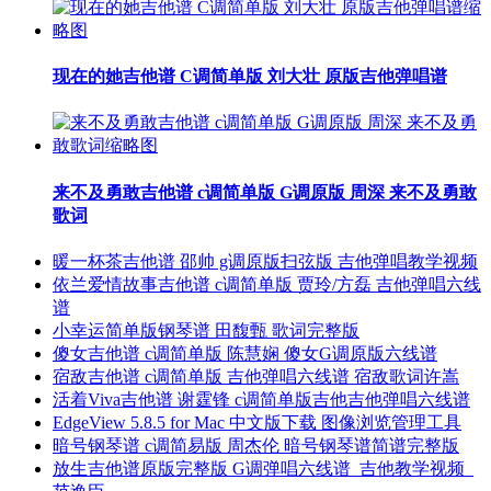
现在的她吉他谱 C调简单版 刘大壮 原版吉他弹唱谱
来不及勇敢吉他谱 c调简单版 G调原版 周深 来不及勇敢
歌词
暖一杯茶吉他谱 邵帅 g调原版扫弦版 吉他弹唱教学视频
依兰爱情故事吉他谱 c调简单版 贾玲/方磊 吉他弹唱六线
谱
小幸运简单版钢琴谱 田馥甄 歌词完整版
傻女吉他谱 c调简单版 陈慧娴 傻女G调原版六线谱
宿敌吉他谱 c调简单版 吉他弹唱六线谱 宿敌歌词许嵩
活着Viva吉他谱 谢霆锋 c调简单版吉他吉他弹唱六线谱
EdgeView 5.8.5 for Mac 中文版下载 图像浏览管理工具
暗号钢琴谱 c调简易版 周杰伦 暗号钢琴谱简谱完整版
放生吉他谱原版完整版 G调弹唱六线谱_吉他教学视频_