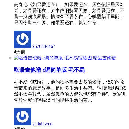
高春艳《如果爱还在》，如果爱还在，天空依旧星辰灿
烂，如果爱还在，梦中依旧抚琴天籁，如果爱还在，不
昔一身伤痕累累。情深久至爱永在，心驰墨染千里随，
只因今世三生缘。如果爱还在，就让生命…
2570834467
4天前
精品吉他谱
呓语吉他谱 c调简单版 毛不易
毛不易《呓语》，他的歌不需要太多的炫技，低沉的嗓
音带来的就是故事，是许多生活中共鸣。“可是我现在依
然不太会转弯，虽然孤单的人偶尔也想有个伴”。寥寥几
句歌词就能轻描淡写的描述生活的苦…
yalixinwen