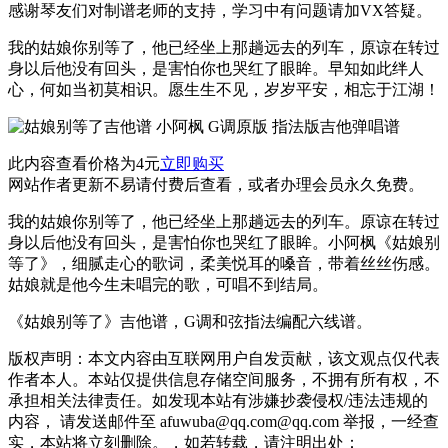
感谢琴友们对制谱老师的支持，学习中有问题请加VX答疑。
我的姑娘你别等了，他已经坐上那趟远去的列车，原谅在转过
身以后他没有回头，是害怕你也哭红了眼眸。早知如此绊人
心，何如当初莫相识。愿生生不见，岁岁平安，相忘于江湖！
此内容查看价格为
4
元
立即购买
网站作者更新不易请付费后查看，或者办理会员永久免费。
我的姑娘你别等了，他已经坐上那趟远去的列车。原谅在转过
身以后他没有回头，是害怕你也哭红了眼眸。小阿枫《姑娘别
等了》，细腻走心的歌词，柔美悦耳的嗓音，带着丝丝伤感。
姑娘就是他今生未唱完的歌，可唱不到结局。
《姑娘别等了》吉他谱，G调和弦指法编配六线谱。
版权声明：本文内容由互联网用户自发贡献，该文观点仅代表
作者本人。本站仅提供信息存储空间服务，不拥有所有权，不
承担相关法律责任。如发现本站有涉嫌抄袭侵权/违法违规的
内容， 请发送邮件至 afuwuba@qq.com@qq.com 举报，一经查
实，本站将立刻删除。，如若转载，请注明出处：