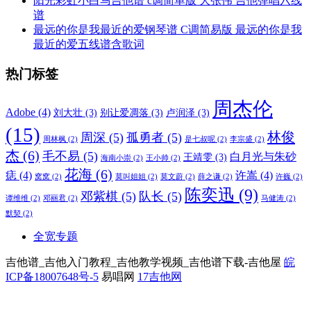
阳光彩虹小白马吉他谱 c调简单版 大张伟 吉他弹唱六线
谱
最远的你是我最近的爱钢琴谱 C调简易版 最远的你是我
最近的爱五线谱含歌词
热门标签
周杰伦
Adobe
(4)
刘大壮
(3)
别让爱凋落
(3)
卢润泽
(3)
(15)
林俊
周深
(5)
孤勇者
(5)
周林枫
(2)
是七叔呢
(2)
李宗盛
(2)
杰
(6)
毛不易
(5)
白月光与朱砂
王靖雯
(3)
海南小崇
(2)
王小帅
(2)
花海
(6)
痣
(4)
许嵩
(4)
窝窝
(2)
莫叫姐姐
(2)
莫文蔚
(2)
薛之谦
(2)
许巍
(2)
陈奕迅
(9)
邓紫棋
(5)
队长
(5)
谭维维
(2)
邓丽君
(2)
马健涛
(2)
默契
(2)
全宽专题
吉他谱_吉他入门教程_吉他教学视频_吉他谱下载-吉他屋
皖
ICP备18007648号-5
易唱网
17吉他网