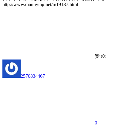
http://www.qianliying.net/n/19137.html
赞
(0)
2570834467
0