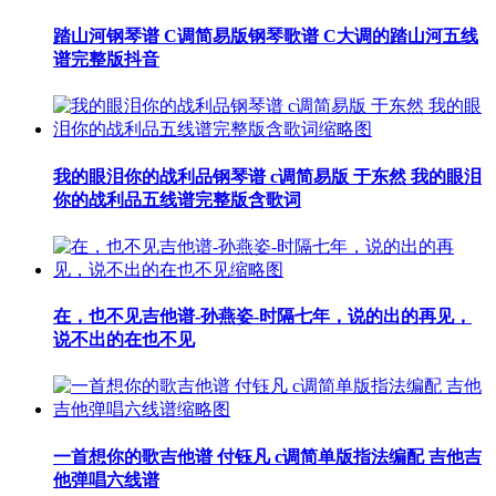
踏山河钢琴谱 C调简易版钢琴歌谱 C大调的踏山河五线
谱完整版抖音
我的眼泪你的战利品钢琴谱 c调简易版 于东然 我的眼泪
你的战利品五线谱完整版含歌词
在，也不见吉他谱-孙燕姿-时隔七年，说的出的再见，
说不出的在也不见
一首想你的歌吉他谱 付钰凡 c调简单版指法编配 吉他吉
他弹唱六线谱