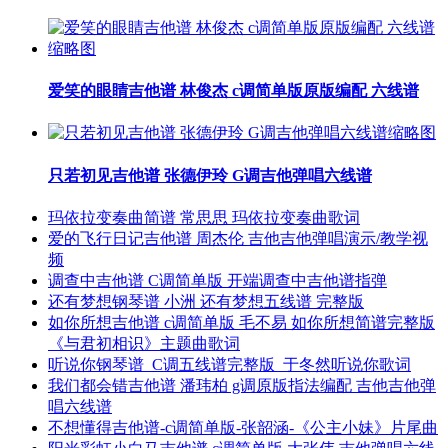
爱笑的眼睛吉他谱 林俊杰 c调简单版原版编配 六线谱
只若初见吉他谱 张德伊玲 G调吉他弹唱六线谱
玛依拉变奏曲简谱 常思思 玛依拉变奏曲歌词
爱的飞行日记吉他谱 周杰伦 吉他吉他弹唱演示/教学视
频
调查中吉他谱 C调简单版 开端调查中吉他谱指弹
还有梦想钢琴谱 小洲 还有梦想五线谱 完整版
如你所想吉他谱 c调简单版 毛不易 如你所想简谱完整版
《与君初相识》主题曲歌词
听说你钢琴谱_C调五线谱完整版_于冬然听说你歌词
我们都会错吉他谱 潘玮柏 g调原版指法编配 吉他吉他弹
唱六线谱
不想懂得吉他谱-c调简单版-张韶涵-《公主小妹》片尾曲