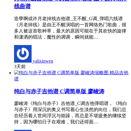
线曲谱
造孽啊或许月老掉线吉他谱_王不醒_G调_弹唱六线谱
《月老掉线》是由王不醒演唱的一首网络热门歌曲，很
多人被这首歌种草，最大的原因可能在于其欢快的旋律
和潇洒的唱法，魔性的调调，瞬间就能…
yalixinwen
3天前
精品吉他
谱
纯白与赤子吉他谱 C调简单版 廖峻涛
廖峻涛《纯白与赤子》吉他谱_C调吉他弹唱谱，《纯白
与赤子》用深沉的奥义书写着心生淡然的向往，我们总
在经历着人世间浮沉与烦躁，而总是不堪疲惫的继续坚
持，因为哪怕日子在艰难，我们还得面…