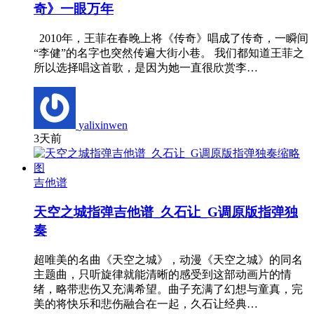
奇》一眼万年
2010年，王菲在春晚上将《传奇》唱成了传奇，一瞬间
“李健”的名字也突然传遍大街小巷。 我们都知道王菲之
所以选择唱这首歌，是因为她一直很欣赏李…
yalixinwen
3天前
吉他谱
天空之城指弹吉他谱_久石让_G调原版指弹独
奏
超唯美的名曲《天空之城》，动漫《天空之城》的同名
主题曲，只听旋律就能清晰的感受到这部动画片的情
绪，略带悲伤又充满希望。曲子充满了幻想与童真，完
美的将快乐和悲伤融合在一起，久石让经典…