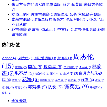
来日方长吉他谱 C调简单原版_薛之谦/黄龄 来日方长歌
词
楼顶上的小斑鸠吉他谱 C调简单版 队长 六线谱完整版
素颜吉他谱-c调简单版原版版本-许嵩-别怀念，怀念也回
不到从前
花吉他谱 鞠婧祎《Sakura》中文版_G调吉他弹唱谱 花鞠
婧祎歌词
热门标签
周杰伦
Adobe
(4)
刘大壮
(3)
别让爱凋落
(3)
卢润泽
(3)
(15)
林俊
周深
(5)
孤勇者
(5)
周林枫
(2)
是七叔呢
(2)
李宗盛
(2)
杰
(6)
毛不易
(5)
白月光与朱砂
王靖雯
(3)
海南小崇
(2)
王小帅
(2)
花海
(6)
痣
(4)
许嵩
(4)
窝窝
(2)
莫叫姐姐
(2)
莫文蔚
(2)
薛之谦
(2)
许巍
(2)
陈奕迅
(9)
邓紫棋
(5)
队长
(5)
谭维维
(2)
邓丽君
(2)
马健涛
(2)
默契
(2)
全宽专题