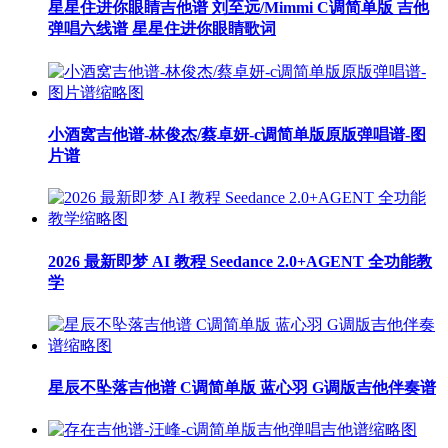
星星住进你眼睛吉他谱 刘至远/Mimmi C调简单版 吉他
弹唱六线谱 星星住进你眼睛歌词
小酒窝吉他谱-林俊杰/蔡卓妍-c调简单版原版弹唱谱-图
片谱
2026 最新即梦 AI 教程 Seedance 2.0+AGENT 全功能教
学
星辰不坠落吉他谱 C调简单版 蓝心羽 G调版吉他伴奏谱