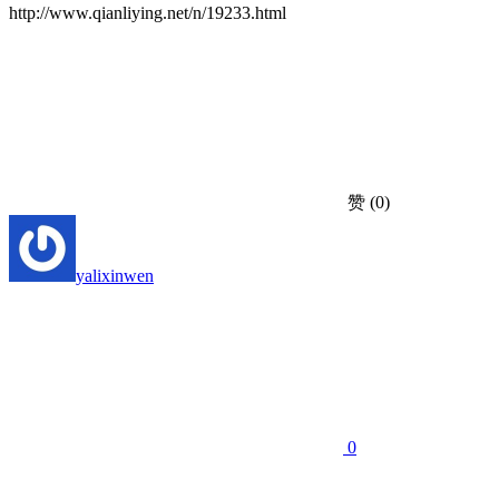
http://www.qianliying.net/n/19233.html
赞
(0)
yalixinwen
0