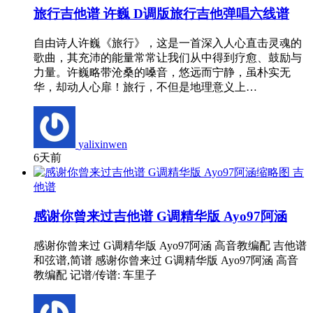
旅行吉他谱 许巍 D调版旅行吉他弹唱六线谱
自由诗人许巍《旅行》，这是一首深入人心直击灵魂的
歌曲，其充沛的能量常常让我们从中得到疗愈、鼓励与
力量。许巍略带沧桑的嗓音，悠远而宁静，虽朴实无
华，却动人心扉！旅行，不但是地理意义上…
yalixinwen
6天前
吉
他谱
感谢你曾来过吉他谱 G调精华版 Ayo97阿涵
感谢你曾来过 G调精华版 Ayo97阿涵 高音教编配 吉他谱
和弦谱,简谱 感谢你曾来过 G调精华版 Ayo97阿涵 高音
教编配 记谱/传谱: 车里子