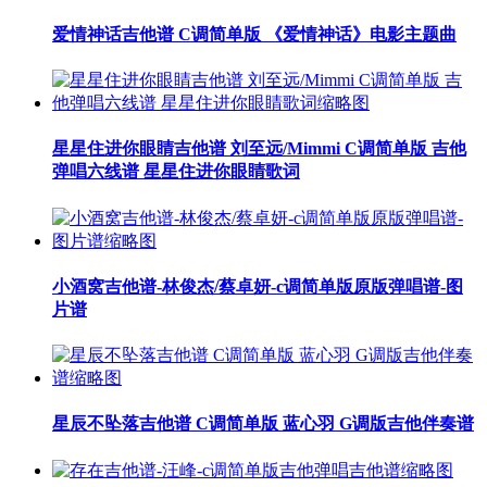
爱情神话吉他谱 C调简单版 《爱情神话》电影主题曲
星星住进你眼睛吉他谱 刘至远/Mimmi C调简单版 吉他
弹唱六线谱 星星住进你眼睛歌词
小酒窝吉他谱-林俊杰/蔡卓妍-c调简单版原版弹唱谱-图
片谱
星辰不坠落吉他谱 C调简单版 蓝心羽 G调版吉他伴奏谱