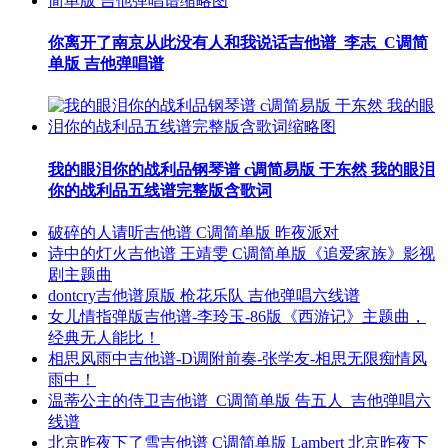
你离开了南京从此没有人和我说话吉他谱_李志_C调简
单版 吉他弹唱谱
我的眼泪你的战利品钢琴谱 c调简易版 于东然 我的眼泪
你的战利品五线谱完整版含歌词
破碎的人请听吉他谱 C调简单版 昨夜派对
诗中的灯火吉他谱 王靖雯 C调简单版《追爱家族》影视
剧主题曲
dontcry吉他谱原版 枪花乐队 吉他弹唱六线谱
女儿情指弹版吉他谱-李玲玉-86版《西游记》主题曲，
经典无人能比！
相思风雨中吉他谱-D调附前奏-张学友-相思无限痴情风
雨中！
温蒂公主的侍卫吉他谱_C调简单版 告五人_吉他弹唱六
线谱
北京昨夜下了雪吉他谱 C调简单版 Lambert 北京昨夜下