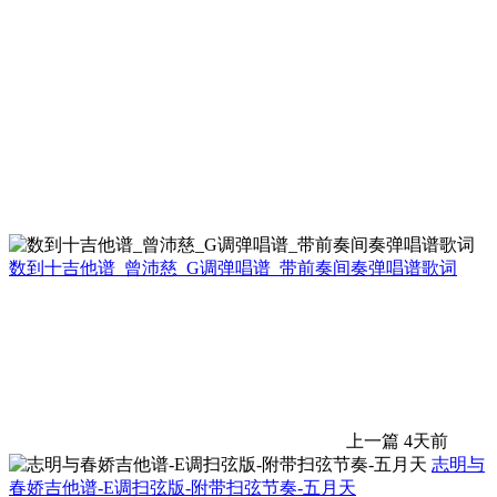
数到十吉他谱_曾沛慈_G调弹唱谱_带前奏间奏弹唱谱歌词
上一篇
4天前
志明与
春娇吉他谱-E调扫弦版-附带扫弦节奏-五月天