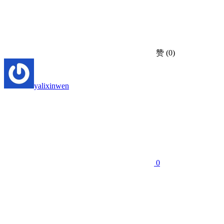
赞
(0)
yalixinwen
0