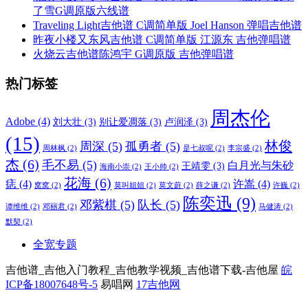
了雪G调原版六线谱
Traveling Light吉他谱 C调简单版 Joel Hanson 弹唱吉他谱
昨夜小楼又东风吉他谱 C调简单版 江源东 吉他弹唱谱
火烧云吉他谱陈鸿宇 G调原版 吉他弹唱谱
热门标签
周杰伦
Adobe
(4)
刘大壮
(3)
别让爱凋落
(3)
卢润泽
(3)
(15)
林俊
周深
(5)
孤勇者
(5)
周林枫
(2)
是七叔呢
(2)
李宗盛
(2)
杰
(6)
毛不易
(5)
白月光与朱砂
王靖雯
(3)
海南小崇
(2)
王小帅
(2)
花海
(6)
痣
(4)
许嵩
(4)
窝窝
(2)
莫叫姐姐
(2)
莫文蔚
(2)
薛之谦
(2)
许巍
(2)
陈奕迅
(9)
邓紫棋
(5)
队长
(5)
谭维维
(2)
邓丽君
(2)
马健涛
(2)
默契
(2)
全宽专题
吉他谱_吉他入门教程_吉他教学视频_吉他谱下载-吉他屋
皖
ICP备18007648号-5
易唱网
17吉他网