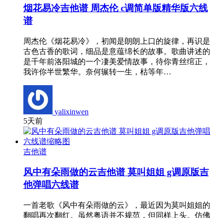
烟花易冷吉他谱 周杰伦 c调简单版精华版六线
谱
周杰伦《烟花易冷》，初闻是朗朗上口的旋律，再识是
古色古香的歌词，细品是意蕴绵长的故事。歌曲讲述的
是千年前洛阳城的一个凄美爱情故事，待你青丝绾正，
我许你半世繁华。奈何辗转一生，枯等年…
yalixinwen
5天前
吉他谱
风中有朵雨做的云吉他谱 莫叫姐姐 g调原版吉
他弹唱六线谱
一首老歌《风中有朵雨做的云》，最近因为莫叫姐姐的
翻唱再次翻红。虽然粤语并不规范，但同样上头。仿佛