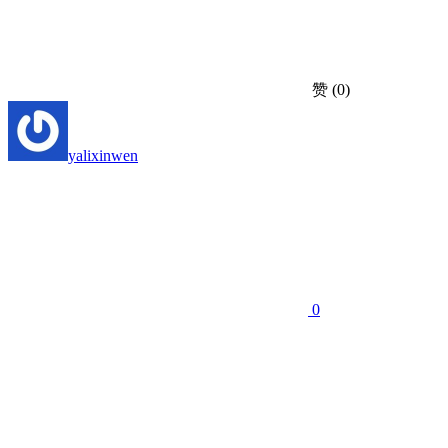
赞
(0)
yalixinwen
0