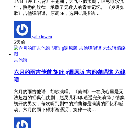
TVB《冲上云霄》主题曲，天气不似预期，唱尽似水流
年，熟悉的旋律，承载了无数人的青春记忆。 《岁月如
歌》吉他弹唱谱。原调bE，选用C调指法…
yalixinwen
5天前
吉他谱
六月的雨吉他谱 胡歌 g调原版 吉他弹唱谱 六线
谱
六月的雨吉他谱，胡歌演唱。《仙剑》一在我心里是无
法超越的经典仙侠剧，赵灵儿和l李逍遥完美演绎了情窦
初开的男女，每次听到剧中的插曲都是满满的回忆和感
动。六月的雨下得淅淅沥沥，旋律一响…