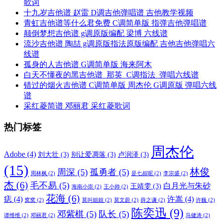
歌词
十九岁吉他谱 赵雷 D调吉他弹唱谱 吉他教学视频
青虹吉他谱等什么君免费 C调简单版 指弹吉他弹唱谱
颠倒梦想吉他谱 g调原版编配 梁博 六线谱
流沙吉他谱 陶喆 g调原版指法原版编配 吉他吉他弹唱六
线谱
孤身的人吉他谱 G调简单版 海来阿木
白天不懂夜的黑吉他谱_那英_C调指法_弹唱六线谱
错过的烟火吉他谱 C调简单版 周杰伦 G调原版 弹唱六线
谱
采红菱简谱 邓丽君 采红菱歌词
热门标签
周杰伦
Adobe
(4)
刘大壮
(3)
别让爱凋落
(3)
卢润泽
(3)
(15)
林俊
周深
(5)
孤勇者
(5)
周林枫
(2)
是七叔呢
(2)
李宗盛
(2)
杰
(6)
毛不易
(5)
白月光与朱砂
王靖雯
(3)
海南小崇
(2)
王小帅
(2)
花海
(6)
痣
(4)
许嵩
(4)
窝窝
(2)
莫叫姐姐
(2)
莫文蔚
(2)
薛之谦
(2)
许巍
(2)
陈奕迅
(9)
邓紫棋
(5)
队长
(5)
谭维维
(2)
邓丽君
(2)
马健涛
(2)