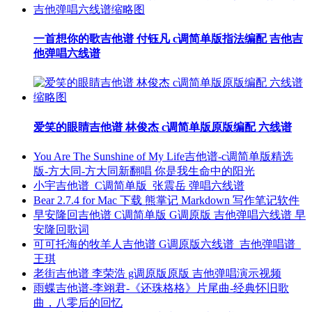
一首想你的歌吉他谱 付钰凡 c调简单版指法编配 吉他吉
他弹唱六线谱
爱笑的眼睛吉他谱 林俊杰 c调简单版原版编配 六线谱
You Are The Sunshine of My Life吉他谱-c调简单版精选
版-方大同-方大同新翻唱 你是我生命中的阳光
小宇吉他谱_C调简单版_张震岳 弹唱六线谱
Bear 2.7.4 for Mac 下载 熊掌记 Markdown 写作笔记软件
早安隆回吉他谱 C调简单版 G调原版 吉他弹唱六线谱 早
安隆回歌词
可可托海的牧羊人吉他谱 G调原版六线谱_吉他弹唱谱_
王琪
老街吉他谱 李荣浩 g调原版原版 吉他弹唱演示视频
雨蝶吉他谱-李翊君-《还珠格格》片尾曲-经典怀旧歌
曲，八零后的回忆