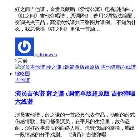
虹之间吉他谱，金贵晟献唱《爱情公寓》电视剧插曲，
《虹之间》吉他弹唱谱，原调降B，选用G调指法编配，
变调夹夹三品，高清六线谱共三张图片谱例。 不知为什
么，我总觉得《虹之间》更像一首励…
yalixinwen
5天前
吉他谱
演员吉他谱 薛之谦 c调简单版超原版 吉他弹唱
六线谱
演员吉他谱，薛之谦的一首经典代表作品，动听的薛式
伤感情歌。我们都像演员，在平凡的生活里，故作忍
耐，演好故事最后的曲终人散。流转低回的旋律，唱出
一段情感的分手戏剧。 《演员》吉他弹唱…