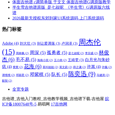
体面吉他谱 c调简单版 于文文 体面吉他谱G调原版教学
半生雪吉他谱原版_是七叔呢_《半生雪》G调原版六线
谱
2026最新无授权东郊到家UI系统源码 上门系统源码
热门标签
周杰伦
Adobe
(4)
刘大壮
(3)
别让爱凋落
(3)
卢润泽
(3)
(15)
林俊
周深
(5)
孤勇者
(5)
周林枫
(2)
是七叔呢
(2)
李宗盛
(2)
杰
(6)
毛不易
(5)
白月光与朱砂
王靖雯
(3)
海南小崇
(2)
王小帅
(2)
花海
(6)
痣
(4)
许嵩
(4)
窝窝
(2)
莫叫姐姐
(2)
莫文蔚
(2)
薛之谦
(2)
许巍
(2)
陈奕迅
(9)
邓紫棋
(5)
队长
(5)
谭维维
(2)
邓丽君
(2)
马健涛
(2)
默契
(2)
全宽专题
吉他谱_吉他入门教程_吉他教学视频_吉他谱下载-吉他屋
皖
ICP备18007648号-5
易唱网
17吉他网