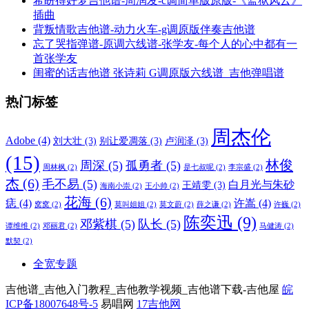
希盼得好梦吉他谱-周润发-c调简单版原版-《监狱风云》
插曲
背叛情歌吉他谱-动力火车-g调原版伴奏吉他谱
忘了哭指弹谱-原调六线谱-张学友-每个人的心中都有一
首张学友
闺蜜的话吉他谱 张诗莉 G调原版六线谱_吉他弹唱谱
热门标签
周杰伦
Adobe
(4)
刘大壮
(3)
别让爱凋落
(3)
卢润泽
(3)
(15)
林俊
周深
(5)
孤勇者
(5)
周林枫
(2)
是七叔呢
(2)
李宗盛
(2)
杰
(6)
毛不易
(5)
白月光与朱砂
王靖雯
(3)
海南小崇
(2)
王小帅
(2)
花海
(6)
痣
(4)
许嵩
(4)
窝窝
(2)
莫叫姐姐
(2)
莫文蔚
(2)
薛之谦
(2)
许巍
(2)
陈奕迅
(9)
邓紫棋
(5)
队长
(5)
谭维维
(2)
邓丽君
(2)
马健涛
(2)
默契
(2)
全宽专题
吉他谱_吉他入门教程_吉他教学视频_吉他谱下载-吉他屋
皖
ICP备18007648号-5
易唱网
17吉他网