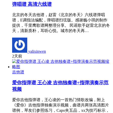
弹唱谱 高清六线谱
北京的冬天吉他谱，赵雷《北京的冬天》六线谱弹唱
谱，E调指法编配，弹唱谱扫弦版。感谢巍小琪的制作
提供，千里鹰歌谱网整理分享。 民谣歌手赵雷北京的冬
天，清新质朴，耳听心悦。城市的冬天再…
yalixinwen
2天前
吉他谱
爱你指弹谱 王心凌 吉他独奏谱+指弹演奏示范
视频
爱你吉他指弹谱，王心凌的一首热门情歌改编，附上
《爱你》吉他指弹独奏演示视频，曲谱共两张高清图片
谱例，琴友们参照练习，Capo夹五品，xx为技巧标示，