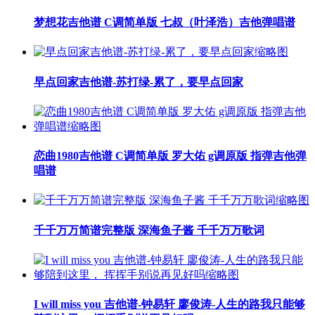
梦想花吉他谱 C调简单版 七叔（叶泽浩）吉他弹唱谱
早点回家吉他谱-苏打绿-累了，要早点回家
恋曲1980吉他谱 C调简单版 罗大佑 g调原版 指弹吉他弹
唱谱
千千万万简谱完整版 深海鱼子酱 千千万万歌词
I will miss you 吉他谱-钟易轩 廖俊涛-人生的路我只能够