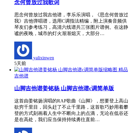
念何曾放过我歌词
思念何曾放过我吉他谱，李乐乐演唱，《思念何曾放过
我》吉他弹唱谱，选用C调指法精编，附上演奏音频供
琴友们参考练习，高清六线谱共三张图片谱例。在这静
谧的夜晚，城市的灯火渐渐熄灭，大部分…
yalixinwen
5天前
精品
吉他谱
山脚吉他谱姜铭杨 山脚吉他谱c调简单版
这首由姜铭扬演唱的RAP歌曲《山脚》，想要登上高山
欲穷千里目，回头赶了不止千里路，这首歌巧妙用着攀
登的方式刻画着人生中不断向上的点滴，无论在低谷还
是在高处，我们应当保持持续勇往直前…