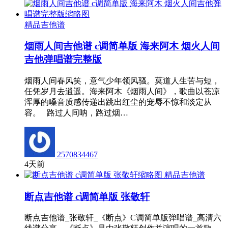
精品吉他谱
烟雨人间吉他谱 c调简单版 海来阿木 烟火人间
吉他弹唱谱完整版
烟雨人间春风笑，意气少年领风骚。莫道人生苦与短，
任凭岁月去逍遥。海来阿木《烟雨人间》，歌曲以苍凉
浑厚的嗓音质感传递出跳出红尘的宠辱不惊和淡定从
容。 路过人间呐，路过烟…
2570834467
4天前
精品吉他谱
断点吉他谱 c调简单版 张敬轩
断点吉他谱_张敬轩_《断点》C调简单版弹唱谱_高清六