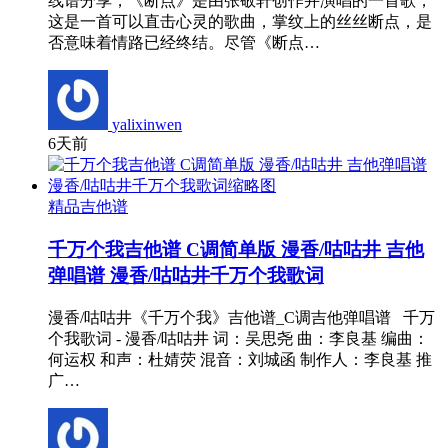
线谱分享，《断点》是由张敬轩创作并演唱的一首歌，
这是一首可以直击心灵的歌曲，掌纹上的丝丝断点，是
否意味着情路已经终结。尽管《断点…
yalixinwen
6天前
精品吉他谱
千万个我吉他谱 C调简单版 漫香/咕咕井 吉他
弹唱谱 漫香/咕咕井千万个我歌词
漫香/咕咕井《千万个我》吉他谱_C调吉他弹唱谱 千万
个我歌词 - 漫香/咕咕井 词：吴思尧 曲：李良基 编曲：
何运权 和声：杜婧荧 混音：刘城函 制作人：李良基 推
广…