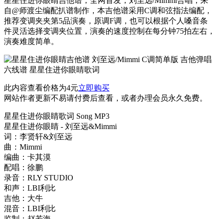
星星住进你眼睛吉他谱，全网首发，刘至远/Mimmi合唱，来
自@师渡尘编配扒谱制作，本吉他谱采用C调和弦指法编配，
推荐变调夹夹第5品演奏，原调F调，也可以根据个人嗓音条
件灵活选择变调夹位置，演奏的速度控制在每分钟75拍左右，
演奏难度简单。
此内容查看价格为
4
元
立即购买
网站作者更新不易请付费后查看，或者办理会员永久免费。
星星住进你眼睛歌词 Song MP3
星星住进你眼睛 - 刘至远&Mimmi
词：李贤轩&刘至远
曲：Mimmi
编曲：卡其漠
配唱：徐鹏
录音：RLY STUDIO
和声：LBI利比
吉他：大牛
混音：LBI利比
监制：赵若海