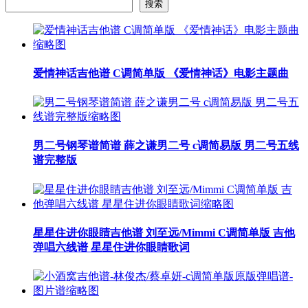
搜索
爱情神话吉他谱 C调简单版 《爱情神话》电影主题曲
男二号钢琴谱简谱 薛之谦男二号 c调简易版 男二号五线
谱完整版
星星住进你眼睛吉他谱 刘至远/Mimmi C调简单版 吉他
弹唱六线谱 星星住进你眼睛歌词