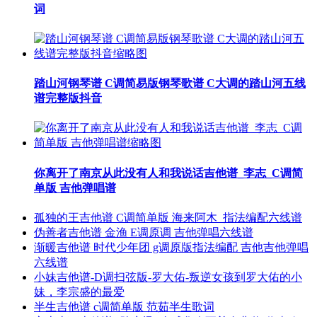
词
踏山河钢琴谱 C调简易版钢琴歌谱 C大调的踏山河五线
谱完整版抖音
你离开了南京从此没有人和我说话吉他谱_李志_C调简
单版 吉他弹唱谱
孤独的王吉他谱 C调简单版 海来阿木_指法编配六线谱
伪善者吉他谱 金渔 E调原调 吉他弹唱六线谱
渐暖吉他谱 时代少年团 g调原版指法编配 吉他吉他弹唱
六线谱
小妹吉他谱-D调扫弦版-罗大佑-叛逆女孩到罗大佑的小
妹，李宗盛的最爱
半生吉他谱 c调简单版 范茹半生歌词