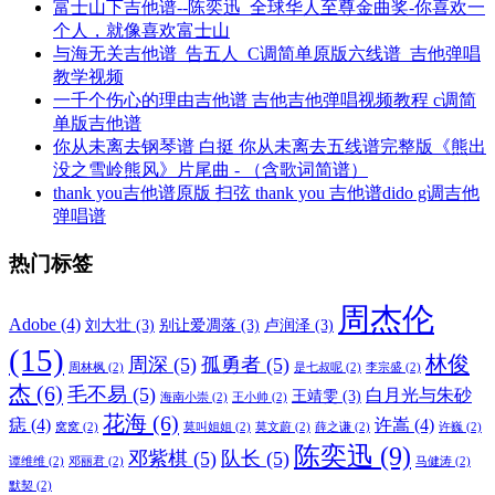
富士山下吉他谱--陈奕迅_全球华人至尊金曲奖-你喜欢一
个人，就像喜欢富士山
与海无关吉他谱_告五人_C调简单原版六线谱_吉他弹唱
教学视频
一千个伤心的理由吉他谱 吉他吉他弹唱视频教程 c调简
单版吉他谱
你从未离去钢琴谱 白挺 你从未离去五线谱完整版《熊出
没之雪岭熊风》片尾曲 - （含歌词简谱）
thank you吉他谱原版 扫弦 thank you 吉他谱dido g调吉他
弹唱谱
热门标签
周杰伦
Adobe
(4)
刘大壮
(3)
别让爱凋落
(3)
卢润泽
(3)
(15)
林俊
周深
(5)
孤勇者
(5)
周林枫
(2)
是七叔呢
(2)
李宗盛
(2)
杰
(6)
毛不易
(5)
白月光与朱砂
王靖雯
(3)
海南小崇
(2)
王小帅
(2)
花海
(6)
痣
(4)
许嵩
(4)
窝窝
(2)
莫叫姐姐
(2)
莫文蔚
(2)
薛之谦
(2)
许巍
(2)
陈奕迅
(9)
邓紫棋
(5)
队长
(5)
谭维维
(2)
邓丽君
(2)
马健涛
(2)
默契
(2)