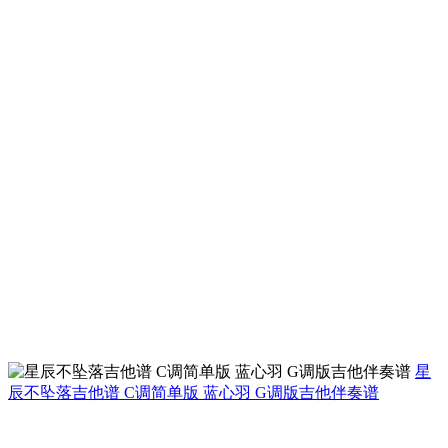
星
辰不坠落吉他谱 C调简单版 蓝心羽 G调版吉他伴奏谱