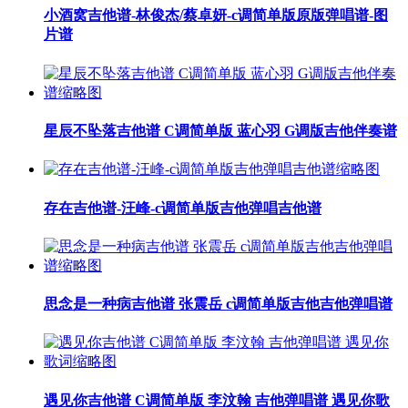
小酒窝吉他谱-林俊杰/蔡卓妍-c调简单版原版弹唱谱-图
片谱
星辰不坠落吉他谱 C调简单版 蓝心羽 G调版吉他伴奏谱
存在吉他谱-汪峰-c调简单版吉他弹唱吉他谱
思念是一种病吉他谱 张震岳 c调简单版吉他吉他弹唱谱
遇见你吉他谱 C调简单版 李汶翰 吉他弹唱谱 遇见你歌