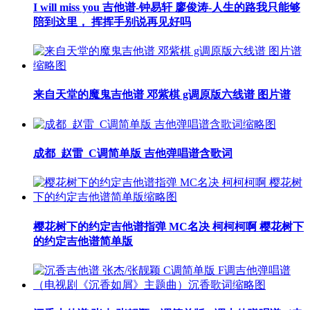
I will miss you 吉他谱-钟易轩 廖俊涛-人生的路我只能够
陪到这里， 挥挥手别说再见好吗
来自天堂的魔鬼吉他谱 邓紫棋 g调原版六线谱 图片谱
成都_赵雷_C调简单版 吉他弹唱谱含歌词
樱花树下的约定吉他谱指弹 MC名决 柯柯柯啊 樱花树下
的约定吉他谱简单版