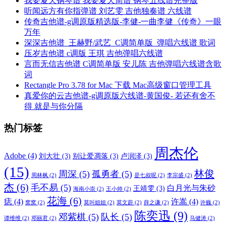
我要夏天钢琴谱 我要夏天简谱 钢琴五线谱完整版
听闻远方有你指弹谱 刘艺雯 吉他独奏谱 六线谱
传奇吉他谱-g调原版精选版-李健-一曲李健《传奇》一眼
万年
深深吉他谱_王赫野/武艺_C调简单版_弹唱六线谱 歌词
压岁吉他谱 c调版 王琪 吉他弹唱六线谱
言而无信吉他谱 C调简单版 安儿陈 吉他弹唱六线谱含歌
词
Rectangle Pro 3.78 for Mac 下载 Mac高级窗口管理工具
真爱你的云吉他谱-g调原版六线谱-黄国俊- 若还有舍不
得 就是与你分隔
热门标签
周杰伦
Adobe
(4)
刘大壮
(3)
别让爱凋落
(3)
卢润泽
(3)
(15)
林俊
周深
(5)
孤勇者
(5)
周林枫
(2)
是七叔呢
(2)
李宗盛
(2)
杰
(6)
毛不易
(5)
白月光与朱砂
王靖雯
(3)
海南小崇
(2)
王小帅
(2)
花海
(6)
痣
(4)
许嵩
(4)
窝窝
(2)
莫叫姐姐
(2)
莫文蔚
(2)
薛之谦
(2)
许巍
(2)
陈奕迅
(9)
邓紫棋
(5)
队长
(5)
谭维维
(2)
邓丽君
(2)
马健涛
(2)