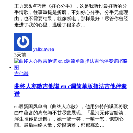
王力宏&卢巧音《好心分手》，这是我听过最好听的分
手情歌，往事重提是折磨，不如好心分手。分手无需理
由，也不需要结果，就像断电，那样最好！尽管你曾经
走进了我的心里，温暖了很多岁…
yalixinwen
3天前
吉他谱
曲终人亦散吉他谱 en c调简单版指法吉他伴奏
谱
en最新国风单曲《曲终人亦散》，他用独特的嗓音将歌
曲中蕴含的离愁与不甘尽数展现。「星河无你皆黯淡，
浮生唯你是遗憾」，她一颦一笑，一嗔一怒，镌刻心
间。最后曲终人散，爱恨两难，郁郁寡欢…