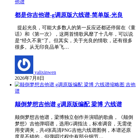
他谱
都是你吉他谱-g调原版六线谱-简单版-光良
提起光良，可能大多数人的第一反应还都还停留在《童
话》和《第一次》，这两首情歌风靡了十几年，可以说
是“经久不衰”了。但其实，关于光良的情歌，还有很多
很多。从无印良品单飞…
yalixinwen
2026年7月8日
吉他
谱
颠倒梦想吉他谱 g调原版编配 梁博 六线谱
颠倒梦想吉他谱，梁博独立创作并演唱的歌曲，《颠倒
梦想》吉他弹唱谱，选用G调指法，标准调音，无需使
用变调夹，共4张高清PNG吉他六线谱图例，本谱还原
度是不错的，但弹唱过程中有部分细节…