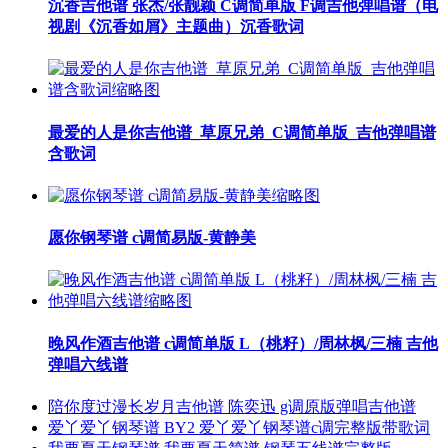
沉香吉他谱 张杰/张靓颖 C调简单版 F调吉他弹唱谱（电
视剧《沉香如屑》主题曲）沉香歌词
最爱的人是你吉他谱_草原兄弟_C调简单版_吉他弹唱谱
含歌词
愿你钢琴谱 c调简易版-黄静美
晚风作酒吉他谱 c调简单版 L（桃籽）/周林枫/三楠 吉他
弹唱六线谱
陪你度过漫长岁月吉他谱 陈奕迅 g调原版弹唱吉他谱
爱丫爱丫钢琴谱 BY2 爱丫爱丫钢琴谱c调完整版带歌词