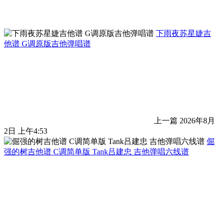
下雨夜苏星婕吉
他谱 G调原版吉他弹唱谱
上一篇
2026年8月
2日 上午4:53
倔
强的树吉他谱 C调简单版 Tank吕建忠 吉他弹唱六线谱