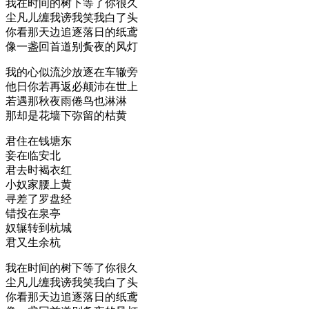
我在时间的树下等了你很久
尘凡儿缠我谤我笑我白了头
你看那天边追逐落日的纸鸢
像一盏回首道别夤夜的风灯
我的心似流沙放逐在车辙旁
他日你若再返必颠沛在世上
若遇那秋夜雨倦鸟也淋淋
那却是花墙下弥留的枯黄
君住在钱塘东
妾在临安北
君去时褐衣红
小奴家腰上黄
寻差了罗盘经
错投在泉亭
奴辗转到杭城
君又生余杭
我在时间的树下等了你很久
尘凡儿缠我谤我笑我白了头
你看那天边追逐落日的纸鸢