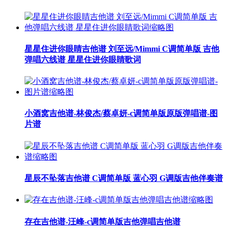
星星住进你眼睛吉他谱 刘至远/Mimmi C调简单版 吉他
弹唱六线谱 星星住进你眼睛歌词
小酒窝吉他谱-林俊杰/蔡卓妍-c调简单版原版弹唱谱-图
片谱
星辰不坠落吉他谱 C调简单版 蓝心羽 G调版吉他伴奏谱
存在吉他谱-汪峰-c调简单版吉他弹唱吉他谱