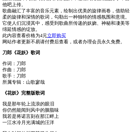
他吧上传。
歌曲融汇了丰富的音乐元素，绘制出优美的旋律画卷，借助轻
柔的旋律和深情的歌词，勾勒出一种独特的情感氛围和意境。
它使人们沉浸其中，感受到歌曲所传递的妖娆、神秘和凄美等
绵延情感的绽放。
此内容查看价格为
4
元
立即购买
网站作者更新不易请付费后查看，或者办理会员永久免费。
刀郎《花妖》歌词
作词：刀郎
作曲：刀郎
歌手：刀郎
所属专辑：山歌寥哉
《花妖》完整版歌词
我是那年轮上流浪的眼泪
你仍然能闻到风中的胭脂味
我若是将诺言刻在那江畔上
一江水冷月光满城的汪洋