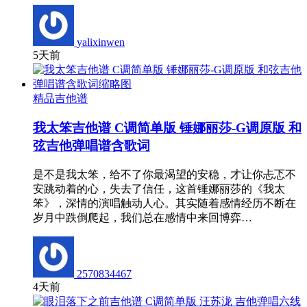
yalixinwen
5天前
精品吉他谱
我太笨吉他谱 C调简单版 锤娜丽莎-G调原版 和
弦吉他弹唱谱含歌词
是不是我太笨，给不了你最渴望的安稳，才让你忐忑不
安跳动着的心，失去了信任，这首锤娜丽莎的《我太
笨》，深情的演唱触动人心。其实随着感情经历不断在
岁月中跌倒爬起，我们总在感情中来回博弈…
2570834467
4天前