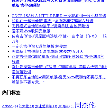
你离开了南京从此没有人和我说话吉他谱_李志_C调简
单版 吉他弹唱谱
ONCE I SAW A LITTLE BIRD 一次我看到一只小鸟简谱
和你在一起吉他谱 李志 g调原版和弦编配六线谱
飞行模式吉他谱华晨宇 c调简单版 吉他弹唱谱
爱不可求en歌词完整版
传奇吉他谱-g调原版精选版-李健-一曲李健《传奇》一眼
万年
一定会吉他谱 C调简单版 林俊杰
黑暗骑士吉他谱 C调简单版 林俊杰/五月天
命硬吉他谱C调简单版 侧田 许韵静 苏妙玲 吉他弹唱六
线谱
别让爱凋落吉他谱_卢润泽_C调简单版_弹唱六线谱 别让
爱凋落歌词
不再联系吉他谱-c调简单版-夏天Alex-我和你不再联系，
希望你不要介意。”
热门标签
周杰伦
Adobe
(4)
刘大壮
(3)
别让爱凋落
(3)
卢润泽
(3)