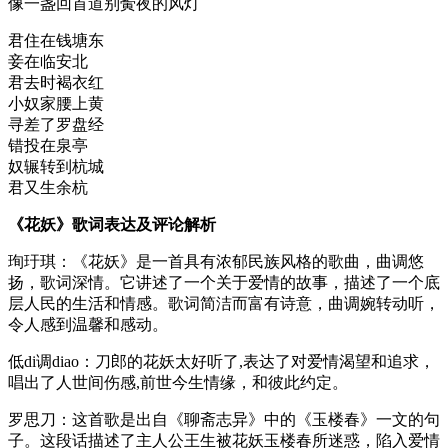
像一盏回首道别夤夜的风灯
君住在钱塘东
妾在临安北
君去时褐衣红
小奴家腰上黄
寻差了罗盘经
错投在泉亭
奴辗转到杭城
君又生余杭
《花妖》歌词表达及评论解析
珣玗琪：《花妖》是一首具有浓郁民族风格的歌曲，曲调悠
扬，歌词深情。它讲述了一个关于爱情的故事，描述了一个底
层人民的生活和情感。歌词简洁而富有诗意，曲调婉转动听，
令人感到温馨和感动。
低di调diao：刀郎的花妖太好听了,表达了对爱情渴望和追求，
唱出了人世间伤感,前世今生情缘，和彼此约定。
罗思刀：这首歌是出自《聊斋志异》中的《玉楼春》一文的句
子。这段话描述了主人公王生被花妖玉楼春所迷惑，陷入爱情