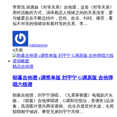
李荣浩,张惠妹《对等关系》吉他谱，这首《对等关系》
用对话般的方式，演绎着恋人情绪之间的关系演变，爱
与被爱总在不断总结中，悲伤、欢乐、纠结、痛苦，看
似不对等的情绪却有着对等的关系。李…
yalixinwen
4天前
精品吉他谱
朝暮吉他谱 c调简单版 刘宇宁 G调原版 吉他弹
唱六线谱
朝暮吉他谱，刘宇宁演唱，《九霄寒夜暖》电视剧片头
曲，《朝暮》吉他弹唱谱，G调和弦指法，变调夹1品演
奏，高清图片谱共两张谱例。 此生共渡笑对长途，生死
契阔相守倾诉。摩登兄弟刘宇宁共情…