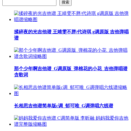
搜索
揉碎夜的光吉他谱 王靖雯不胖/代诗琪 g调原版 吉他弹唱
谱
那个少年啊吉他谱_G调原版_弹棉花的小花_吉他弹唱谱
含歌词
长相思吉他谱简单版c调_郁可唯_G调弹唱六线谱