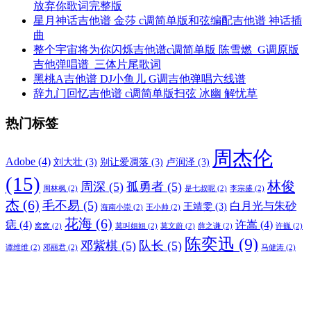
放弃你歌词完整版
星月神话吉他谱 金莎 c调简单版和弦编配吉他谱 神话插
曲
整个宇宙将为你闪烁吉他谱c调简单版 陈雪燃_G调原版
吉他弹唱谱_三体片尾歌词
黑桃A吉他谱 DJ小鱼儿 G调吉他弹唱六线谱
辞九门回忆吉他谱 c调简单版扫弦 冰幽 解忧草
热门标签
周杰伦
Adobe
(4)
刘大壮
(3)
别让爱凋落
(3)
卢润泽
(3)
(15)
林俊
周深
(5)
孤勇者
(5)
周林枫
(2)
是七叔呢
(2)
李宗盛
(2)
杰
(6)
毛不易
(5)
白月光与朱砂
王靖雯
(3)
海南小崇
(2)
王小帅
(2)
花海
(6)
痣
(4)
许嵩
(4)
窝窝
(2)
莫叫姐姐
(2)
莫文蔚
(2)
薛之谦
(2)
许巍
(2)
陈奕迅
(9)
邓紫棋
(5)
队长
(5)
谭维维
(2)
邓丽君
(2)
马健涛
(2)
默契
(2)
全宽专题