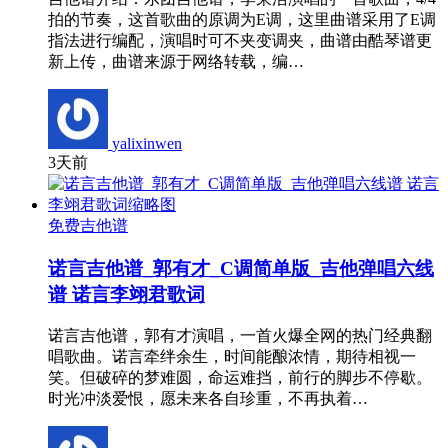
拍的节奏，这首歌曲的原调为E调，这里曲谱采用了E调
指法进行编配，演唱时可不夹变调夹，曲谱由酷琴谱更
新上传，曲谱来源于网络转载，编…
yalixinwen
3天前
免费吉他谱
诺言吉他谱_郭有才_C调简单版_吉他弹唱六线
谱 诺言李翊君歌词
诺言吉他谱，郭有才演唱，一首火爆全网的热门经典翻
唱歌曲。诺言牵绊余生，时间能酿浓情，期待相视一
笑。但破碎的梦难圆，命运难挡，前行的脚步不停歇。
时光冲淡爱恨，愿未来各自珍重，不再执着…