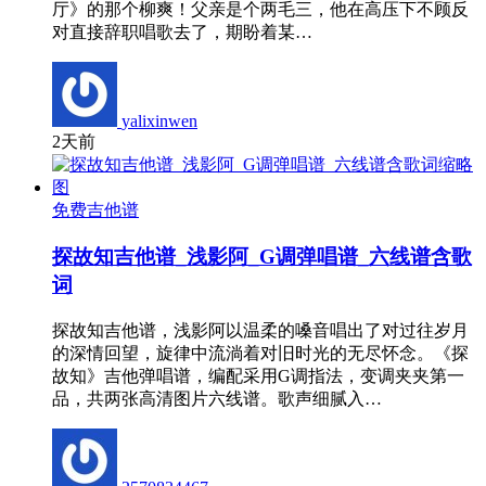
厅》的那个柳爽！父亲是个两毛三，他在高压下不顾反
对直接辞职唱歌去了，期盼着某…
yalixinwen
2天前
免费吉他谱
探故知吉他谱_浅影阿_G调弹唱谱_六线谱含歌
词
探故知吉他谱，浅影阿以温柔的嗓音唱出了对过往岁月
的深情回望，旋律中流淌着对旧时光的无尽怀念。《探
故知》吉他弹唱谱，编配采用G调指法，变调夹夹第一
品，共两张高清图片六线谱。歌声细腻入…