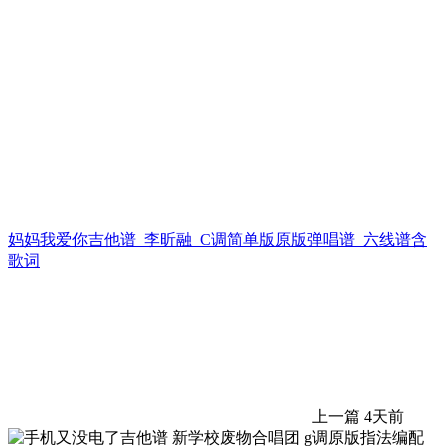
妈妈我爱你吉他谱_李昕融_C调简单版原版弹唱谱_六线谱含
歌词
上一篇
4天前