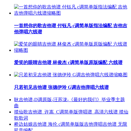
一首想你的歌吉他谱 付钰凡 c调简单版指法编配 吉他吉
他弹唱六线谱
爱笑的眼睛吉他谱 林俊杰 c调简单版原版编配 六线谱
只若初见吉他谱 张德伊玲 G调吉他弹唱六线谱
耿吉他谱-D调原版-汪苏泷-《最好的我们》毕业季主题
曲
揽仙歌吉他谱_许嵩_C调简单版弹唱谱_高清六线谱 揽仙
歌歌词
桥边姑娘吉他谱 海伦 c调简单版版吉他弹唱吉他谱 无限
延音编配