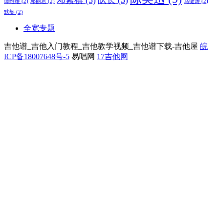
邓紫棋
(5)
队长
(5)
谭维维
(2)
邓丽君
(2)
马健涛
(2)
默契
(2)
全宽专题
吉他谱_吉他入门教程_吉他教学视频_吉他谱下载-吉他屋
皖
ICP备18007648号-5
易唱网
17吉他网