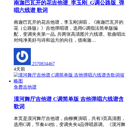
南迦巴瓦开的花吉他谱_李玉刚_G调公路版_弹
唱六线谱 歌词
南迦巴瓦开的花吉他谱，李玉刚演唱，《南迦巴瓦开的
花（公路版）》吉他弹唱谱，选用G调指法简单版编
配，变调夹夹第一品, 共两张高清图片六线谱。歌曲唱出
对纯净美好与诗和远方的向往，借南迦…
2570834467
4天前
免费吉他谱
漠河舞厅吉他谱 C调简单版 吉他弹唱六线谱含
歌词
本页是漠河舞厅吉他谱，由柳爽演唱，共有3页高清图，
选用C调，节奏4/4拍，变调夹夹4品弹唱原调。《漠河舞