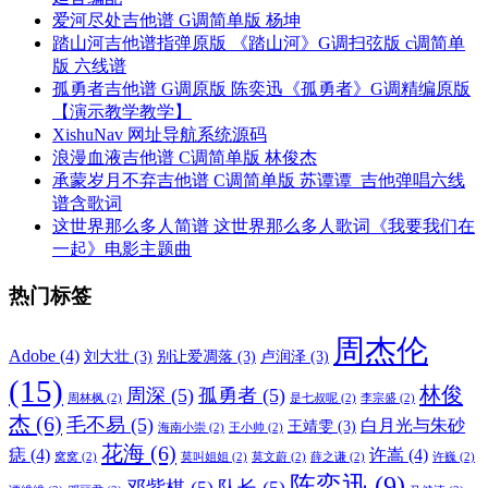
爱河尽处吉他谱 G调简单版 杨坤
踏山河吉他谱指弹原版 《踏山河》G调扫弦版 c调简单
版 六线谱
孤勇者吉他谱 G调原版 陈奕迅《孤勇者》G调精编原版
【演示教学教学】
XishuNav 网址导航系统源码
浪漫血液吉他谱 C调简单版 林俊杰
承蒙岁月不弃吉他谱 C调简单版 苏谭谭_吉他弹唱六线
谱含歌词
这世界那么多人简谱 这世界那么多人歌词《我要我们在
一起》电影主题曲
热门标签
周杰伦
Adobe
(4)
刘大壮
(3)
别让爱凋落
(3)
卢润泽
(3)
(15)
林俊
周深
(5)
孤勇者
(5)
周林枫
(2)
是七叔呢
(2)
李宗盛
(2)
杰
(6)
毛不易
(5)
白月光与朱砂
王靖雯
(3)
海南小崇
(2)
王小帅
(2)
花海
(6)
痣
(4)
许嵩
(4)
窝窝
(2)
莫叫姐姐
(2)
莫文蔚
(2)
薛之谦
(2)
许巍
(2)
陈奕迅
(9)