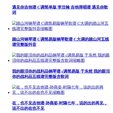
遇见你吉他谱 C调简单版 李汶翰 吉他弹唱谱 遇见你歌
词
踏山河钢琴谱 C调简易版钢琴歌谱 C大调的踏山河五线
谱完整版抖音
我的眼泪你的战利品钢琴谱 c调简易版 于东然 我的眼泪
你的战利品五线谱完整版含歌词
在，也不见吉他谱-孙燕姿-时隔七年，说的出的再见，
说不出的在也不见