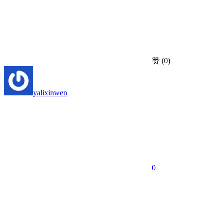
赞
(0)
yalixinwen
0