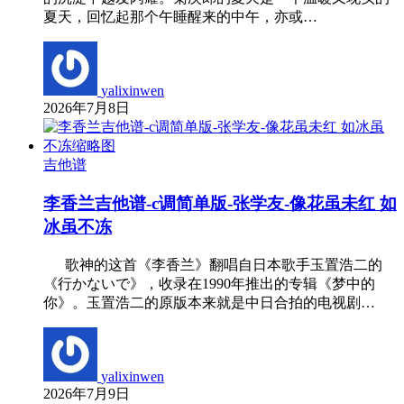
夏天，回忆起那个午睡醒来的中午，亦或…
yalixinwen
2026年7月8日
吉他谱
李香兰吉他谱-c调简单版-张学友-像花虽未红 如
冰虽不冻
歌神的这首《李香兰》翻唱自日本歌手玉置浩二的
《行かないで》，收录在1990年推出的专辑《梦中的
你》。玉置浩二的原版本来就是中日合拍的电视剧…
yalixinwen
2026年7月9日