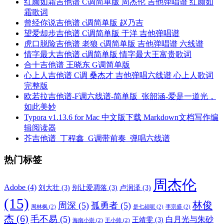
红颜如霜吉他谱 C调简单版 周杰伦 吉他弹唱谱 红颜如
霜歌词
曾经你说吉他谱 c调简单版 赵乃吉
望爱却步吉他谱 C调简单版 于洋 吉他弹唱谱
虎口脱险吉他谱 老狼 c调简单版 吉他弹唱谱 六线谱
情字最大吉他谱 c调简单版 情字最大王富贵歌词
合十吉他谱 王晓东 G调简单版
心上人吉他谱 C调 桑杰才 吉他弹唱六线谱 心上人歌词
完整版
欧若拉吉他谱-F调六线谱-简单版_张韶涵-爱是一道光，
如此美妙
Typora v1.13.6 for Mac 中文版下载 Markdown文档写作编
辑阅读器
芥吉他谱_丁程鑫_G调带前奏_弹唱六线谱
热门标签
周杰伦
Adobe
(4)
刘大壮
(3)
别让爱凋落
(3)
卢润泽
(3)
(15)
林俊
周深
(5)
孤勇者
(5)
周林枫
(2)
是七叔呢
(2)
李宗盛
(2)
杰
(6)
毛不易
(5)
白月光与朱砂
王靖雯
(3)
海南小崇
(2)
王小帅
(2)