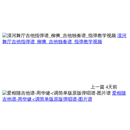
漠河
舞厅吉他指弹谱_柳爽_吉他独奏谱_指弹教学视频
上一篇
4天前
爱相随
吉他谱-周华健-c调简单版原版弹唱谱-图片谱