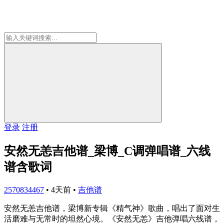
登录
注册
安然无恙吉他谱_梁博_C调弹唱谱_六线
谱含歌词
2570834467
•
4天前
•
吉他谱
安然无恙吉他谱，梁博新专辑《精气神》歌曲，唱出了面对生
活磨难与无常时的坦然心境。《安然无恙》吉他弹唱六线谱，