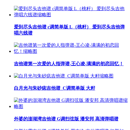
爱到尽头吉他谱 c调简单版 L（桃籽） 爱到尽头吉他弹
唱六线谱
吉他谱第一次爱的人指弹谱-王心凌-满满的初恋回忆！
白月光与朱砂痣吉他谱_C调简单版 大籽
外婆的澎湖湾吉他谱 G调扫弦版 潘安邦 高清弹唱谱