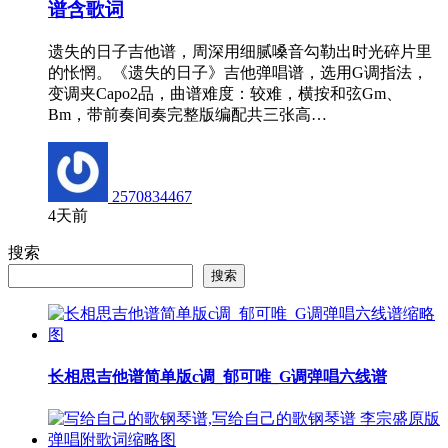
谱含歌词
遗失的日子吉他谱，周深用细腻嗓音勾勒出时光碎片里
的怅惘。《遗失的日子》吉他弹唱谱，选用G调指法，
变调夹Capo2品，曲谱难度：较难，横按和弦Gm、
Bm，带前奏间奏完整版编配共三张高…
2570834467
4天前
搜索
搜索
长相思吉他谱简单版c调_郁可唯_G调弹唱六线谱