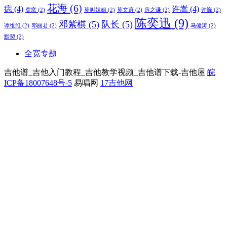
花海
(6)
痣
(4)
许嵩
(4)
窝窝
(2)
莫叫姐姐
(2)
莫文蔚
(2)
薛之谦
(2)
许巍
(2)
陈奕迅
(9)
邓紫棋
(5)
队长
(5)
谭维维
(2)
邓丽君
(2)
马健涛
(2)
默契
(2)
全宽专题
吉他谱_吉他入门教程_吉他教学视频_吉他谱下载-吉他屋
皖
ICP备18007648号-5
易唱网
17吉他网