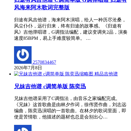
风海来阿木歌词完整版
归途有风吉他谱，海来阿木演唱，给人一种历尽沧桑，
风尘仆仆，远行归来，终有归途的故事感。《归途有
风》吉他弹唱谱，G调指法编配，建议变调夹2品，演奏
速度85BPM，易上手难度较简单。 …
2570834467
2026年7月8日
精品吉他谱
兄妹吉他谱 c调简单版 陈奕迅
兄妹吉他谱采用了C调指法，由音乐之家编配完成。
《兄妹》这首歌曲是由林夕作词，徐伟贤作曲，刘志远
编曲，陈奕迅演唱的一首歌曲。在林夕的歌词里面，即
使是苦情歌，他描述的题材也总是会别出心…