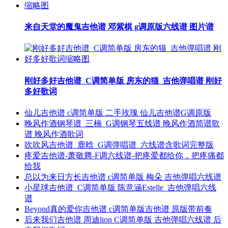
来自天堂的魔鬼吉他谱 邓紫棋 g调原版六线谱 图片谱
刚好多好吉他谱_C调简单版 房东的猫_吉他弹唱谱 刚好
多好歌词
仙儿吉他谱 c调简单版 二手玫瑰 仙儿吉他谱G调原版
晚风作酒钢琴谱_三楠_G调钢琴五线谱 晚风作酒简谱歌
谱 晚风作酒歌词
吹吹风吉他谱_鹿晗_G调弹唱谱_六线谱含歌词完整版
疼爱吉他谱-萧敬腾-F调六线谱-把疼爱都给你，把疼痛都
给我
总以为来日方长吉他谱 c调简单版 梅朵 吉他弹唱六线谱
小星球吉他谱_C调简单版 陈意涵Estelle_吉他弹唱六线
谱
Beyond真的爱你吉他谱 c调简单版吉他谱 原版带前奏
后来我们吉他谱 周迪lion C调简单版 吉他弹唱六线谱 后