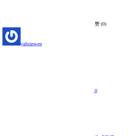
赞
(0)
yalixinwen
0