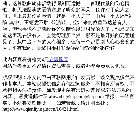
曲，这首歌曲旋律舒缓得深刻而遗憾，一首现代版的伤心情
歌，将无法圆满的爱情塞进了听众的耳朵。也许对于恋人之
间，世上最悲伤的事情，就是一个人走了，而另一个人还“沦
陷”其中。王靖雯不胖《沦陷》，空出来的位置虽然总有人
坐，但他再也不是曾经你旁边陪你度过时光的人了，他只是知
道这里现在没有人，会觉得理所当然，那不是最开始的无意碰
见了。从中途下车的人有很多，但每一个都是别人心心念念的
人，也有我的。
此内容查看价格为
4
元
立即购买
网站作者更新不易请付费后查看，或者办理会员永久免费。
版权声明：本文内容由互联网用户自发贡献，该文观点仅代表
作者本人。本站仅提供信息存储空间服务，不拥有所有权，不
承担相关法律责任。如发现本站有涉嫌抄袭侵权/违法违规的
内容， 请发送邮件至 afuwuba@qq.com@qq.com 举报，一经查
实，本站将立刻删除。，如若转载，请注明出处：
http://www.qianliying.net/n/10421.html