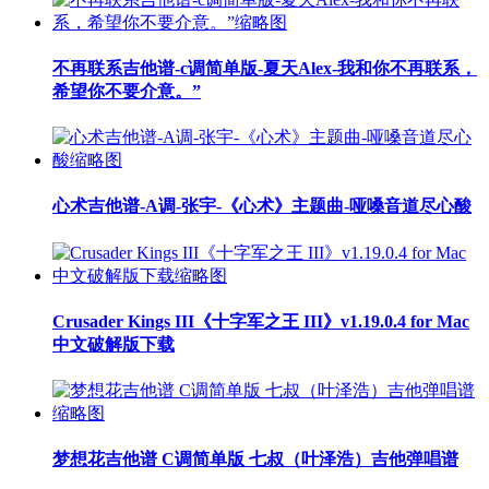
不再联系吉他谱-c调简单版-夏天Alex-我和你不再联系，
希望你不要介意。”
心术吉他谱-A调-张宇-《心术》主题曲-哑嗓音道尽心酸
Crusader Kings III《十字军之王 III》v1.19.0.4 for Mac
中文破解版下载
梦想花吉他谱 C调简单版 七叔（叶泽浩）吉他弹唱谱