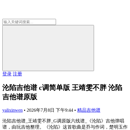
登录
注册
沦陷吉他谱 c调简单版 王靖雯不胖 沦陷
吉他谱原版
yalixinwen
•
2026年7月8日 下午9:44
•
精品吉他谱
沦陷吉他谱_王靖雯不胖_G调原版六线谱_《沦陷》吉他弹唱
谱，由玩吉他整理。《沦陷》这首歌曲是乔与作词，楚明玉作