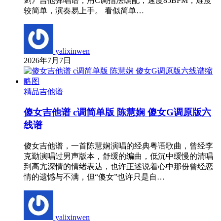
剑》吉他弹唱谱，用C调指法编配，速度85BPM，难度
较简单，演奏易上手。 看似简单…
yalixinwen
2026年7月7日
精品吉他谱
傻女吉他谱 c调简单版 陈慧娴 傻女G调原版六
线谱
傻女吉他谱，一首陈慧娴演唱的经典粤语歌曲，曾经李
克勤演唱过男声版本，舒缓的编曲，低沉中缓慢的清唱
到高亢深情的情绪表达，也许正述说着心中那份曾经恋
情的遗憾与不满，但“傻女”也许只是自…
yalixinwen