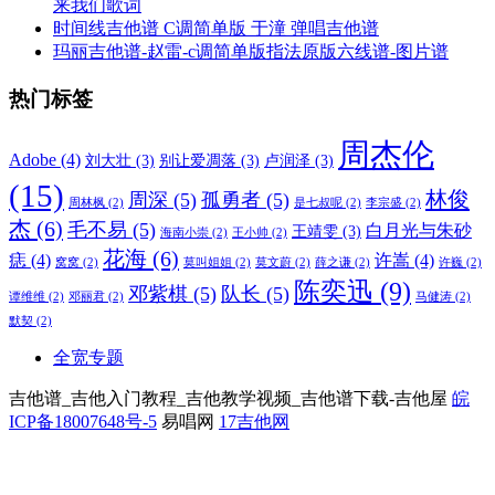
来我们歌词
时间线吉他谱 C调简单版 于潼 弹唱吉他谱
玛丽吉他谱-赵雷-c调简单版指法原版六线谱-图片谱
热门标签
周杰伦
Adobe
(4)
刘大壮
(3)
别让爱凋落
(3)
卢润泽
(3)
(15)
林俊
周深
(5)
孤勇者
(5)
周林枫
(2)
是七叔呢
(2)
李宗盛
(2)
杰
(6)
毛不易
(5)
白月光与朱砂
王靖雯
(3)
海南小崇
(2)
王小帅
(2)
花海
(6)
痣
(4)
许嵩
(4)
窝窝
(2)
莫叫姐姐
(2)
莫文蔚
(2)
薛之谦
(2)
许巍
(2)
陈奕迅
(9)
邓紫棋
(5)
队长
(5)
谭维维
(2)
邓丽君
(2)
马健涛
(2)
默契
(2)
全宽专题
吉他谱_吉他入门教程_吉他教学视频_吉他谱下载-吉他屋
皖
ICP备18007648号-5
易唱网
17吉他网