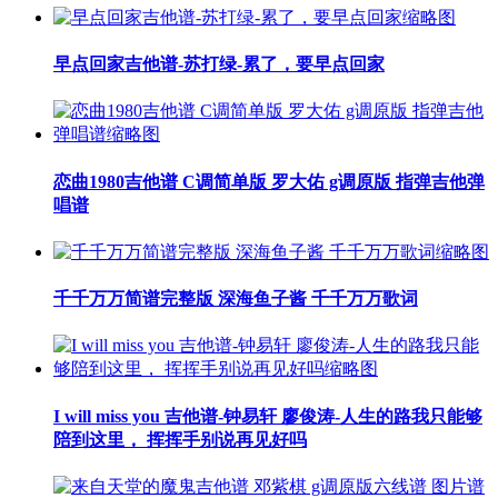
早点回家吉他谱-苏打绿-累了，要早点回家
恋曲1980吉他谱 C调简单版 罗大佑 g调原版 指弹吉他弹
唱谱
千千万万简谱完整版 深海鱼子酱 千千万万歌词
I will miss you 吉他谱-钟易轩 廖俊涛-人生的路我只能够
陪到这里， 挥挥手别说再见好吗