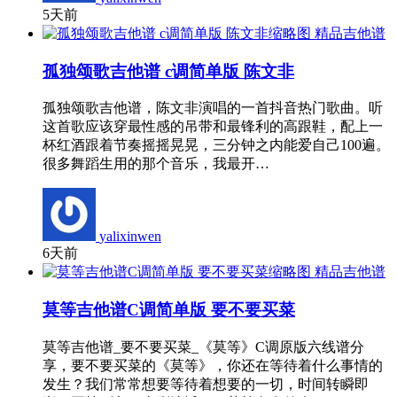
5天前
精品吉他谱
孤独颂歌吉他谱 c调简单版 陈文非
孤独颂歌吉他谱，陈文非演唱的一首抖音热门歌曲。听
这首歌应该穿最性感的吊带和最锋利的高跟鞋，配上一
杯红酒跟着节奏摇摇晃晃，三分钟之内能爱自己100遍。
很多舞蹈生用的那个音乐，我最开…
yalixinwen
6天前
精品吉他谱
莫等吉他谱C调简单版 要不要买菜
莫等吉他谱_要不要买菜_《莫等》C调原版六线谱分
享，要不要买菜的《莫等》，你还在等待着什么事情的
发生？我们常常想要等待着想要的一切，时间转瞬即