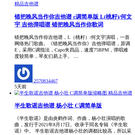
精品吉他谱
错把晚风当作你吉他谱 c调简单版 L(桃籽)/何文
宇 吉他弹唱谱 错把晚风当作你歌词
错把晚风当作你吉他谱，L（桃籽）/何文宇演唱，一首
网络热门歌曲。《错把晚风当作你》吉他弹唱谱，原调
E，采用C调指法，Capo夹四品，速度75BPM，弹唱难
度较简单，琴友们易上手。 …
2570834467
5天前
精品吉他谱
半生歌谣吉他谱 杨小壮 C调简单版
《半生歌谣》是由炎鹤作词、作曲，杨小壮演唱的歌
曲，发行于2021年8月17日。收录于同名专辑《半生歌
谣》中。 半生歌谣吉他谱杨小壮的调都比较高，所以采