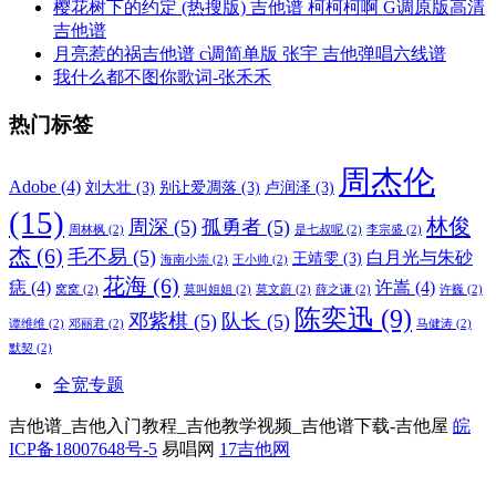
樱花树下的约定 (热搜版) 吉他谱 柯柯柯啊 G调原版高清
吉他谱
月亮惹的祸吉他谱 c调简单版 张宇 吉他弹唱六线谱
我什么都不图你歌词-张禾禾
热门标签
周杰伦
Adobe
(4)
刘大壮
(3)
别让爱凋落
(3)
卢润泽
(3)
(15)
林俊
周深
(5)
孤勇者
(5)
周林枫
(2)
是七叔呢
(2)
李宗盛
(2)
杰
(6)
毛不易
(5)
白月光与朱砂
王靖雯
(3)
海南小崇
(2)
王小帅
(2)
花海
(6)
痣
(4)
许嵩
(4)
窝窝
(2)
莫叫姐姐
(2)
莫文蔚
(2)
薛之谦
(2)
许巍
(2)
陈奕迅
(9)
邓紫棋
(5)
队长
(5)
谭维维
(2)
邓丽君
(2)
马健涛
(2)
默契
(2)
全宽专题
吉他谱_吉他入门教程_吉他教学视频_吉他谱下载-吉他屋
皖
ICP备18007648号-5
易唱网
17吉他网