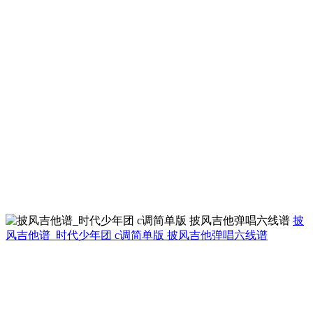
披
风吉他谱_时代少年团 c调简单版 披风吉他弹唱六线谱