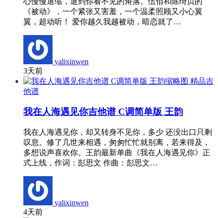
心慢慢退缩，退到你看不见的角落。伍佰和陈绮贞的
《被动》，一个紧张又害羞，一个温柔照顾又小心翼
翼，超动听！ 爱你越久我越被动，暗恋就了…
yalixinwen
3天前
精品吉
他谱
我在人海遇见你吉他谱 C调简单版 王韵
我在人海遇见你，却又转身不见你，多少 还没出口只剩
叹息。修了几世来相遇，匆匆忙忙就别离，若来得及，
多想说声喜欢你。王韵最新单曲《我在人海遇见你》正
式上线，作词：彭思文 作曲：彭思文…
yalixinwen
4天前