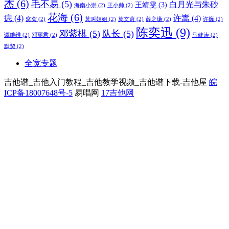
杰
(6)
毛不易
(5)
白月光与朱砂
王靖雯
(3)
海南小崇
(2)
王小帅
(2)
花海
(6)
痣
(4)
许嵩
(4)
窝窝
(2)
莫叫姐姐
(2)
莫文蔚
(2)
薛之谦
(2)
许巍
(2)
陈奕迅
(9)
邓紫棋
(5)
队长
(5)
谭维维
(2)
邓丽君
(2)
马健涛
(2)
默契
(2)
全宽专题
吉他谱_吉他入门教程_吉他教学视频_吉他谱下载-吉他屋
皖
ICP备18007648号-5
易唱网
17吉他网