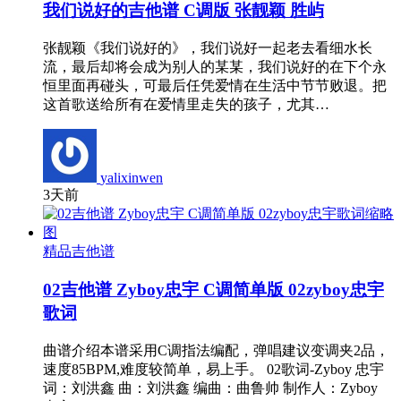
我们说好的吉他谱 C调版 张靓颖 胜屿
张靓颖《我们说好的》，我们说好一起老去看细水长
流，最后却将会成为别人的某某，我们说好的在下个永
恒里面再碰头，可最后任凭爱情在生活中节节败退。把
这首歌送给所有在爱情里走失的孩子，尤其…
yalixinwen
3天前
精品吉他谱
02吉他谱 Zyboy忠宇 C调简单版 02zyboy忠宇
歌词
曲谱介绍本谱采用C调指法编配，弹唱建议变调夹2品，
速度85BPM,难度较简单，易上手。 02歌词-Zyboy 忠宇
词：刘洪鑫 曲：刘洪鑫 编曲：曲鲁帅 制作人：Zyboy