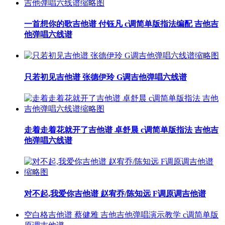
一首想你的歌吉他谱 付钰凡 c调简单版指法编配 吉他吉
他弹唱六线谱
只若初见吉他谱 张德伊玲 G调吉他弹唱六线谱
走着走着花就开了吉他谱 卓舒晨 c调简单版指法 吉他吉
他弹唱六线谱
对不起,我爱你吉他谱 赵宥乔/陈知远 F调原调吉他谱
空白格吉他谱 蔡健雅 吉他吉他弹唱演示教学 c调简单版