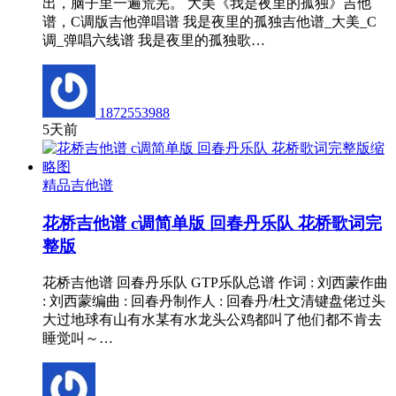
出，脑子里一遍荒芜。 大美《我是夜里的孤独》吉他
谱，C调版吉他弹唱谱 我是夜里的孤独吉他谱_大美_C
调_弹唱六线谱 我是夜里的孤独歌…
1872553988
5天前
精品吉他谱
花桥吉他谱 c调简单版 回春丹乐队 花桥歌词完
整版
花桥吉他谱 回春丹乐队 GTP乐队总谱 作词 : 刘西蒙作曲
: 刘西蒙编曲 : 回春丹制作人 : 回春丹/杜文清键盘佬过头
大过地球有山有水某有水龙头公鸡都叫了他们都不肯去
睡觉叫～…