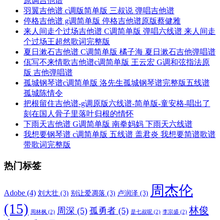
原调吉他谱
羽翼吉他谱 c调版简单版 三叔说 弹唱吉他谱
停格吉他谱 g调简单版 停格吉他谱原版蔡健雅
来人间走个过场吉他谱 C调简单版 弹唱六线谱 来人间走
个过场王超然歌词完整版
夏日漱石吉他谱 C调简单版 橘子海 夏日漱石吉他弹唱谱
佤写不来情歌吉他谱c调简单版 王云宏 G调和弦指法原
版 吉他弹唱谱
孤城钢琴谱c调简单版 洛先生孤城钢琴谱完整版五线谱
孤城陈情令
把根留住吉他谱-g调原版六线谱-简单版-童安格-唱出了
刻在国人骨子里落叶归根的情怀
下雨天吉他谱 G调简单版 南拳妈妈 下雨天六线谱
我想要钢琴谱 c调简单版 五线谱 盖君炎 我想要简谱歌谱
带歌词完整版
热门标签
周杰伦
Adobe
(4)
刘大壮
(3)
别让爱凋落
(3)
卢润泽
(3)
(15)
林俊
周深
(5)
孤勇者
(5)
周林枫
(2)
是七叔呢
(2)
李宗盛
(2)