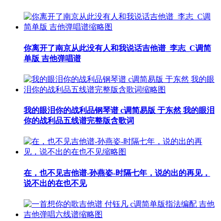
你离开了南京从此没有人和我说话吉他谱_李志_C调简
单版 吉他弹唱谱
我的眼泪你的战利品钢琴谱 c调简易版 于东然 我的眼泪
你的战利品五线谱完整版含歌词
在，也不见吉他谱-孙燕姿-时隔七年，说的出的再见，
说不出的在也不见