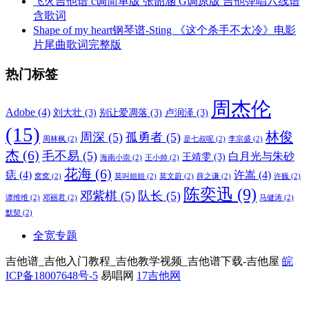
飞火吉他谱 c调简单版 张韶涵 G调原版 吉他弹唱六线谱
含歌词
Shape of my heart钢琴谱-Sting 《这个杀手不太冷》电影
片尾曲歌词完整版
热门标签
周杰伦
Adobe
(4)
刘大壮
(3)
别让爱凋落
(3)
卢润泽
(3)
(15)
林俊
周深
(5)
孤勇者
(5)
周林枫
(2)
是七叔呢
(2)
李宗盛
(2)
杰
(6)
毛不易
(5)
白月光与朱砂
王靖雯
(3)
海南小崇
(2)
王小帅
(2)
花海
(6)
痣
(4)
许嵩
(4)
窝窝
(2)
莫叫姐姐
(2)
莫文蔚
(2)
薛之谦
(2)
许巍
(2)
陈奕迅
(9)
邓紫棋
(5)
队长
(5)
谭维维
(2)
邓丽君
(2)
马健涛
(2)
默契
(2)
全宽专题
吉他谱_吉他入门教程_吉他教学视频_吉他谱下载-吉他屋
皖
ICP备18007648号-5
易唱网
17吉他网