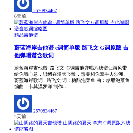
2570834467
6天前
精品吉他谱
蔚蓝海岸吉他谱 c调简单版 路飞文 G调原版 吉
他弹唱谱含歌词
蔚蓝海岸吉他谱_路飞文_G调吉他弹唱六线谱让海风带
给你我心意，思绪在漫天飞散，想要和你牵手去沙滩。
蔚蓝海岸歌词 - 路飞文 词：糖醋泡菜鱼 曲：糖醋泡菜鱼
编曲：卡其漠罗洋 制作…
2570834467
5天前