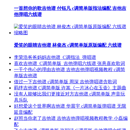
一首想你的歌吉他谱 付钰凡 c调简单版指法编配 吉他吉
他弹唱六线谱
爱笑的眼睛吉他谱 林俊杰 c调简单版原版编配 六线谱
李荣浩爸爸妈妈吉他谱_C调指法_弹唱谱
喜欢吉他谱_C调简单版_吉他弹唱六线谱 张悬喜欢歌词
一千个伤心的理由吉他谱 吉他吉他弹唱视频教程 c调简
单版吉他谱
借过一下吉他谱 c调简单版 周深 吉他弹唱谱含歌词
羁绊吉他谱 C调简单版 许嵩《一片冰心在玉壶》主题曲
没有人能够比我们更接近对方吉他谱 c调简单版 声音玩
具乐队
好想爱这个世界啊吉他谱 华晨宇 c调简单版弹唱谱 无限
延音编配
赵照当你老了吉他谱 吉他吉他弹唱视频教程教学 小磊编
配