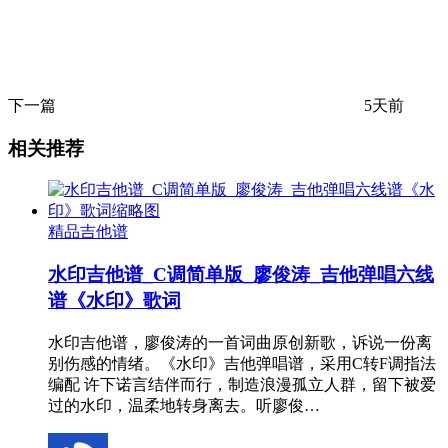
下一篇
5天前
相关推荐
精品吉他谱
水印吉他谱_C调简单版_廖俊涛_吉他弹唱六线
谱《水印》歌词
水印吉他谱，廖俊涛的一首词曲原创新歌，诉说一份离
别伤感的情绪。《水印》吉他弹唱谱，采用C转F调指法
编配 许下诺言结伴而行，制造浪漫孤立人群，留下被爱
过的水印，温柔地转身离去。听廖俊…