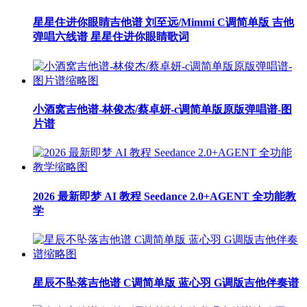
星星住进你眼睛吉他谱 刘至远/Mimmi C调简单版 吉他
弹唱六线谱 星星住进你眼睛歌词
小酒窝吉他谱-林俊杰/蔡卓妍-c调简单版原版弹唱谱-图
片谱
2026 最新即梦 AI 教程 Seedance 2.0+AGENT 全功能教
学
星辰不坠落吉他谱 C调简单版 蓝心羽 G调版吉他伴奏谱