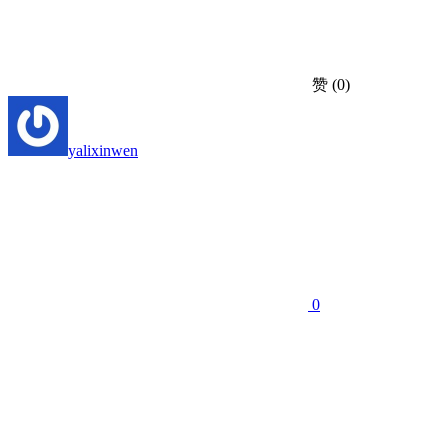
赞
(0)
yalixinwen
0