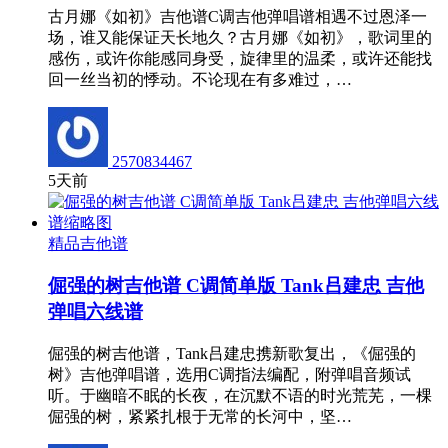
古月娜《如初》吉他谱C调吉他弹唱谱相遇不过恩泽一
场，谁又能保证天长地久？古月娜《如初》，歌词里的
感伤，或许你能感同身受，旋律里的温柔，或许还能找
回一丝当初的悸动。不论现在有多难过，…
2570834467
5天前
精品吉他谱
倔强的树吉他谱 C调简单版 Tank吕建忠 吉他
弹唱六线谱
倔强的树吉他谱，Tank吕建忠携新歌复出，《倔强的
树》吉他弹唱谱，选用C调指法编配，附弹唱音频试
听。于幽暗不眠的长夜，在沉默不语的时光荒芜，一棵
倔强的树，紧紧扎根于无常的长河中，坚…