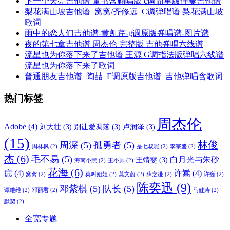
下一个天亮吉他谱 董书含翻唱版 c调简单版伴奏吉他谱
梨花满山坡吉他谱_窝窝/齐修远_C调弹唱谱 梨花满山坡
歌词
雨中的恋人们吉他谱-黄凯芹-g调原版弹唱谱-图片谱
夜的第七章吉他谱 周杰伦 完整版 吉他弹唱六线谱
流星也为你落下来了吉他谱 王源 G调指法版弹唱六线谱
流星也为你落下来了歌词
普通朋友吉他谱_陶喆_E调原版吉他谱_吉他弹唱含歌词
热门标签
周杰伦
Adobe
(4)
刘大壮
(3)
别让爱凋落
(3)
卢润泽
(3)
(15)
林俊
周深
(5)
孤勇者
(5)
周林枫
(2)
是七叔呢
(2)
李宗盛
(2)
杰
(6)
毛不易
(5)
白月光与朱砂
王靖雯
(3)
海南小崇
(2)
王小帅
(2)
花海
(6)
痣
(4)
许嵩
(4)
窝窝
(2)
莫叫姐姐
(2)
莫文蔚
(2)
薛之谦
(2)
许巍
(2)
陈奕迅
(9)
邓紫棋
(5)
队长
(5)
谭维维
(2)
邓丽君
(2)
马健涛
(2)
默契
(2)
全宽专题