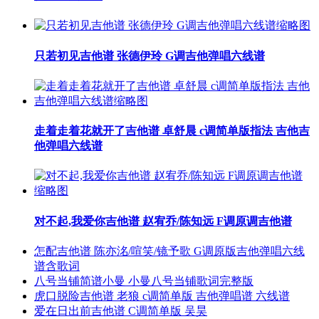
只若初见吉他谱 张德伊玲 G调吉他弹唱六线谱
走着走着花就开了吉他谱 卓舒晨 c调简单版指法 吉他吉
他弹唱六线谱
对不起,我爱你吉他谱 赵宥乔/陈知远 F调原调吉他谱
怎配吉他谱 陈亦洺/喧笑/镜予歌 G调原版吉他弹唱六线
谱含歌词
八号当铺简谱小曼 小曼八号当铺歌词完整版
虎口脱险吉他谱 老狼 c调简单版 吉他弹唱谱 六线谱
爱在日出前吉他谱 C调简单版 吴昊