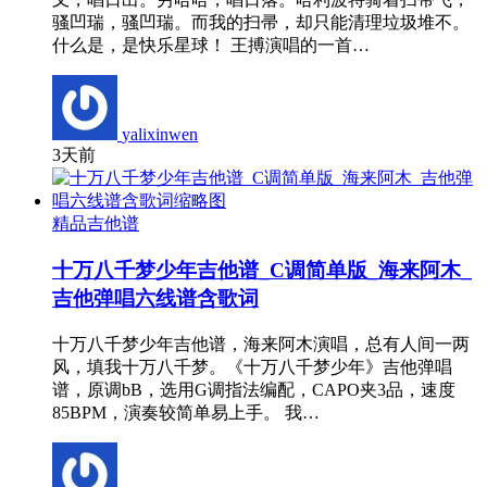
骚凹瑞，骚凹瑞。而我的扫帚，却只能清理垃圾堆不。
什么是，是快乐星球！ 王搏演唱的一首…
yalixinwen
3天前
精品吉他谱
十万八千梦少年吉他谱_C调简单版_海来阿木_
吉他弹唱六线谱含歌词
十万八千梦少年吉他谱，海来阿木演唱，总有人间一两
风，填我十万八千梦。《十万八千梦少年》吉他弹唱
谱，原调bB，选用G调指法编配，CAPO夹3品，速度
85BPM，演奏较简单易上手。 我…