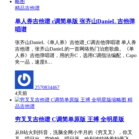
精品吉他谱
单人券吉他谱 c调简单版 张齐山DanieL 吉他弹
唱谱
张齐山DanieL《单人券》吉他谱_C调吉他弹唱谱 单人券
吉他谱，张齐山DanieL的一首网络热门治愈歌曲。《单
人券》吉他弹唱谱，用的升C，选用C调指法编配，Capo
夹一品，速度8…
2570834467
4天前
精
品吉他谱
穷叉叉吉他谱 C调简单原版 王搏 全明星版
从B站火到抖音，洗脑全网小半月的《穷叉叉》，你叉
叉，唱日出。穷哈哈，唱日落。哈利波特骑着扫帚飞，