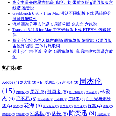
夜空中最亮的星吉他谱 逃跑计划 带前奏版 g调原版版六
线谱 唯音悦
Geekbench 6 v6.7.1 for Mac 激活不限制版下载 系统跑分
测试性能软件
流着泪说分手吉他谱 C调简单版 金志文 六线谱
Transmit 5.11.6 for Mac 中文破解版下载 FTP文件传输软
件
整个宇宙将为你闪烁吉他谱c调简单版 陈雪燃_G调原版
吉他弹唱谱_三体片尾歌词
远山少年吉他谱_窝窝_G调简单版_弹唱吉他六线谱含歌
词
热门标签
周杰伦
Adobe
(4)
刘大壮
(3)
别让爱凋落
(3)
卢润泽
(3)
(15)
林俊
周深
(5)
孤勇者
(5)
周林枫
(2)
是七叔呢
(2)
李宗盛
(2)
杰
(6)
毛不易
(5)
白月光与朱砂
王靖雯
(3)
海南小崇
(2)
王小帅
(2)
花海
(6)
痣
(4)
许嵩
(4)
窝窝
(2)
莫叫姐姐
(2)
莫文蔚
(2)
薛之谦
(2)
许巍
(2)
陈奕迅
(9)
邓紫棋
(5)
队长
(5)
谭维维
(2)
邓丽君
(2)
马健涛
(2)