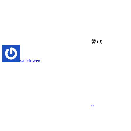
赞
(0)
yalixinwen
0