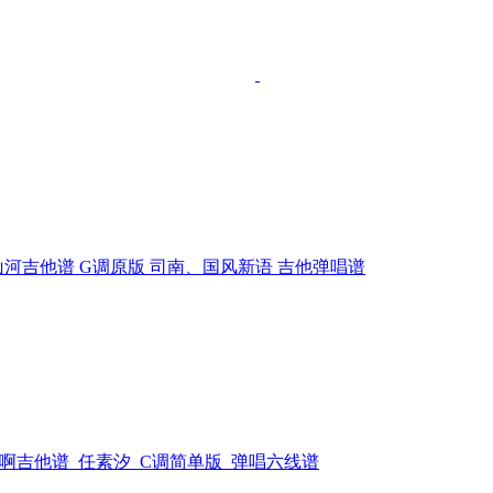
河吉他谱 G调原版 司南、国风新语 吉他弹唱谱
啊吉他谱_任素汐_C调简单版_弹唱六线谱