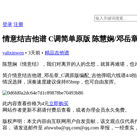
登录
注册
情意结吉他谱 C调简单原版 陈慧娴/邓岳
yalixinwen
•
3天前
•
精品吉他谱
陈慧娴《情意结》，我们对离开的人的念想，就算再难堪，也
简介情意结吉他谱_邓岳章_C调原版编配_吉他弹唱六线谱4/
情况选择，演奏速度建议保持85bmp，也可自由发挥。
此内容查看价格为
4
元
立即购买
网站作者更新不易请付费后查看，或者办理会员永久免费。
版权声明：本文内容由互联网用户自发贡献，该文观点仅代表
容， 请发送邮件至 afuwuba@qq.com@qq.com 举报，一经查实，本站