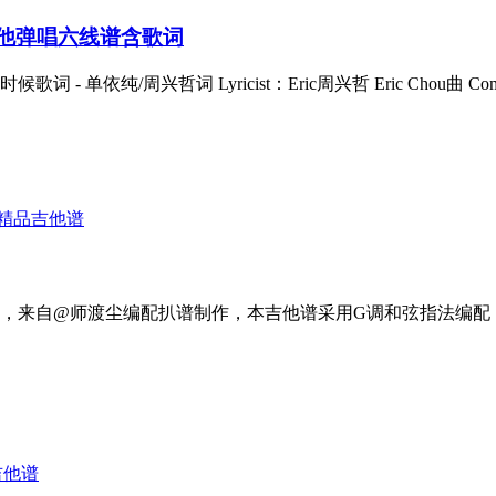
吉他弹唱六线谱含歌词
纯/周兴哲词 Lyricist：Eric周兴哲 Eric Chou曲 Comp
精品吉他谱
，来自@师渡尘编配扒谱制作，本吉他谱采用G调和弦指法编配，
吉他谱