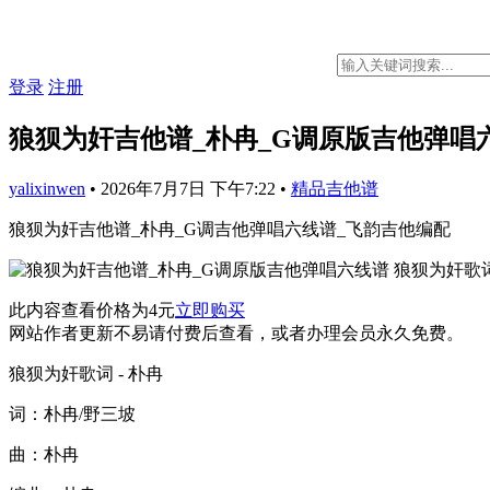
登录
注册
狼狈为奸吉他谱_朴冉_G调原版吉他弹唱
yalixinwen
•
2026年7月7日 下午7:22
•
精品吉他谱
狼狈为奸吉他谱_朴冉_G调吉他弹唱六线谱_飞韵吉他编配
此内容查看价格为
4
元
立即购买
网站作者更新不易请付费后查看，或者办理会员永久免费。
狼狈为奸歌词 - 朴冉
词：朴冉/野三坡
曲：朴冉