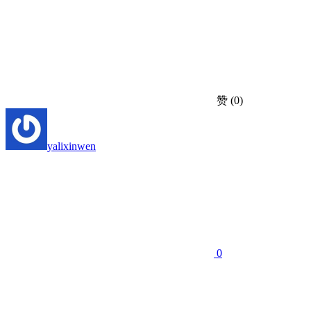
赞
(0)
yalixinwen
0