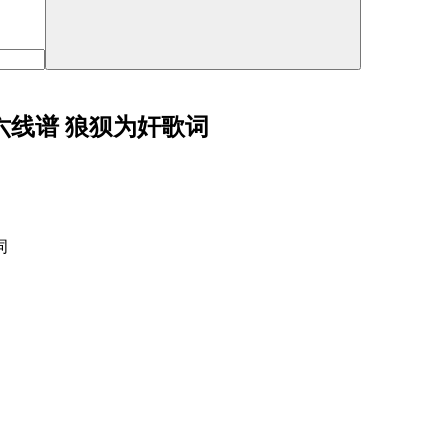
六线谱 狼狈为奸歌词