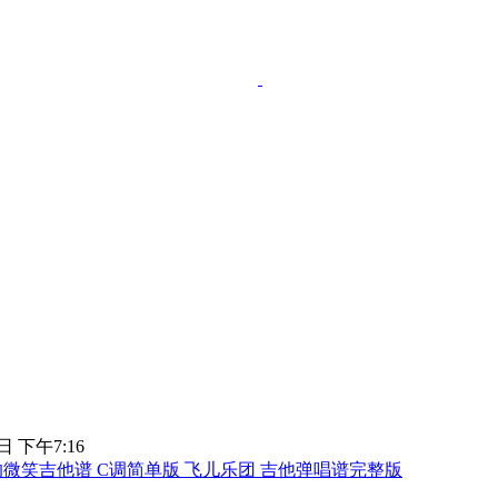
日 下午7:16
微笑吉他谱 C调简单版 飞儿乐团 吉他弹唱谱完整版