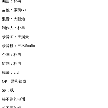
编曲：朴冉
吉他：廖凯GT
混音：大眼炮
制作人：朴冉
录音师：王润天
录音棚：三木Studio
企划：朴冉
监制：朴冉
统筹：vivi
OP：爱和钦成
SP：飒
接不到的电话