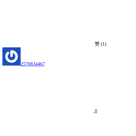
赞
(1)
2570834467
0