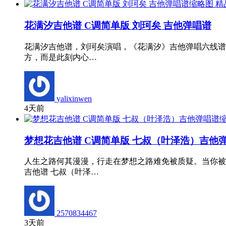
精
花满汐吉他谱 C调简单版 刘珂矣 吉他弹唱谱
花满汐吉他谱，刘珂矣演唱，《花满汐》吉他弹唱六线谱，
方，而是此刻内心…
yalixinwen
4天前
梦想花吉他谱 C调简单版 七叔（叶泽浩）吉他
人生之路何其漫漫，行走在梦想之路难免被质疑。当你被
吉他谱 七叔（叶泽…
2570834467
3天前