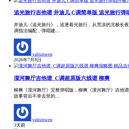
追光旅行吉他谱 井迪儿 C调简单版 追光旅行弹
井迪儿《追光旅行》，追逐着光旅行，从荒凉的北极长夜
调指法编配，弹唱建…
yalixinwen
2026年7月8日
精品吉
漠河舞厅吉他谱_C调超原版六线谱 柳爽
柳爽《漠河舞厅》完整弹唱版，柳爽《漠河舞厅》吉他谱
故事背后不幸去世的…
yalixinwen
3天前