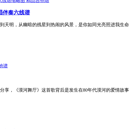
精品吉他谱
唱伴奏六线谱
到天明，从幽暗的残星到热闹的风景，是你如同光亮照进我生命
他谱
分享，《漠河舞厅》这首歌背后是发生在80年代漠河的爱情故