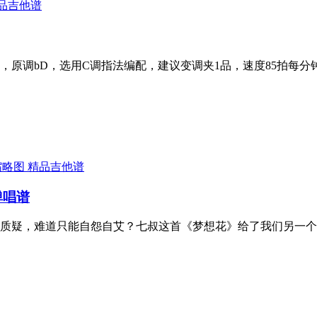
品吉他谱
原调bD，选用C调指法编配，建议变调夹1品，速度85拍每分
精品吉他谱
弹唱谱
质疑，难道只能自怨自艾？七叔这首《梦想花》给了我们另一个