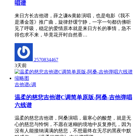
唱谱
来日方长吉他谱，薛之谦&黄龄演唱，也是电影《我不
是潘金莲》推广曲，旋律舒缓宁静，一字一句都仿佛听
见了呼吸，稳定的爱情原本就是来日方长的事情，急不
得也求不来，毕竟花开时自然香…
2570834467
3天前
吉他谱c调
温柔的慈悲吉他谱C调简单原版-阿桑-吉他弹唱
六线谱
温柔的慈悲吉他谱，阿桑演唱，最寒心的酸楚，就是无
心的慈悲与怜悯，不愿在迷糊的境地中反复挣扎，因为
没有人能接纳满满的慈悲，不想最终在无尽的黑夜中默