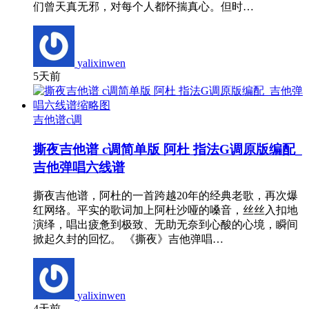
们曾天真无邪，对每个人都怀揣真心。但时…
yalixinwen
5天前
吉他谱c调
撕夜吉他谱 c调简单版 阿杜 指法G调原版编配_
吉他弹唱六线谱
撕夜吉他谱，阿杜的一首跨越20年的经典老歌，再次爆
红网络。平实的歌词加上阿杜沙哑的嗓音，丝丝入扣地
演绎，唱出疲惫到极致、无助无奈到心酸的心境，瞬间
掀起久封的回忆。 《撕夜》吉他弹唱…
yalixinwen
4天前