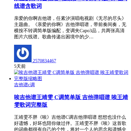
线谱含歌词
亲爱的你啊吉他谱，任素汐演唱电视剧《无尽的尽头》
主题曲。《亲爱的你啊》吉他弹唱谱，带前奏间奏，无
横按不转调简单版编配，变调夹Capo3品，共两张高清
图片六线谱。歌曲传递出困境中的少…
2570834467
5天前
吉他谱c调
唉吉他谱王靖雯 C调简单版 吉他弹唱谱 唉王靖
雯歌词完整版
王靖雯不胖《唉》吉他谱C调吉他弹唱谱 想想也没什么
好遗憾，好坏也陪你做过伴。王靖雯不胖《唉》这首歌
的词曲都很有自己的个性，将对一个人的思念和遗憾全