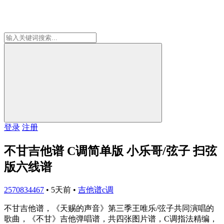
登录
注册
不甘吉他谱 C调简单版 小乐哥/弦子 扫弦
版六线谱
2570834467
•
5天前
•
吉他谱c调
不甘吉他谱，《天赐的声音》第三季王唯乐/弦子共同演唱的
歌曲，《不甘》吉他弹唱谱，共四张图片谱，C调指法精编，