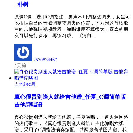
_朴树
原调C调，选用C调指法，男声不用调整变调夹，女生可
以根据自己的音域调整变调夹的位置，下方附这首歌歌
曲的吉他弹唱视频教程，弹唱难度不算很大，喜欢的朋
友可以先行参考，再练习哦。 《清白…
2570834467
4天前
吉他谱c调
真心很贵别逢人就给吉他谱_任夏_C调简单版
吉他弹唱谱
真心很贵别逢人就给吉他谱，任夏演唱，一首火遍网络
的热门歌曲，《真心很贵别逢人就给》吉他弹唱六线
谱，采用了C调指法演奏编配，共两张高清图片谱。我