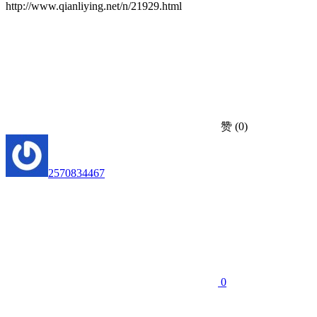
http://www.qianliying.net/n/21929.html
赞
(0)
2570834467
0