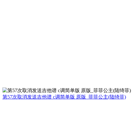
第57次取消发送吉他谱 c调简单版 原版_菲菲公主(陆绮菲)