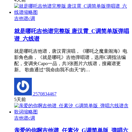
吉他谱c调
就是哪吒吉他谱完整版 唐汉霄_C调简单版弹唱
谱_六线谱
就是哪吒吉他谱，唐汉霄演唱，《哪吒之魔童闹海》电
影角色曲，《就是哪吒》吉他弹唱谱，选用C调指法编
配，变调夹Capo一品，共3张图片六线谱，搜藏谱更
新。 歌曲通过“我命由我不由天”的…
2570834467
5天前
吉他谱c调
亲爱的你啊吉他谱_任素汐_G调简单版_弹唱六