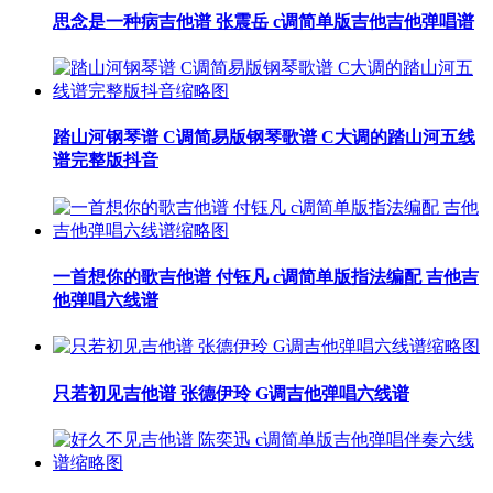
思念是一种病吉他谱 张震岳 c调简单版吉他吉他弹唱谱
踏山河钢琴谱 C调简易版钢琴歌谱 C大调的踏山河五线
谱完整版抖音
一首想你的歌吉他谱 付钰凡 c调简单版指法编配 吉他吉
他弹唱六线谱
只若初见吉他谱 张德伊玲 G调吉他弹唱六线谱