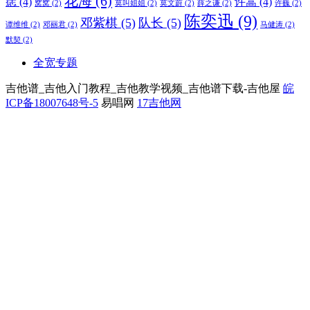
花海
(6)
痣
(4)
许嵩
(4)
窝窝
(2)
莫叫姐姐
(2)
莫文蔚
(2)
薛之谦
(2)
许巍
(2)
陈奕迅
(9)
邓紫棋
(5)
队长
(5)
谭维维
(2)
邓丽君
(2)
马健涛
(2)
默契
(2)
全宽专题
吉他谱_吉他入门教程_吉他教学视频_吉他谱下载-吉他屋
皖
ICP备18007648号-5
易唱网
17吉他网