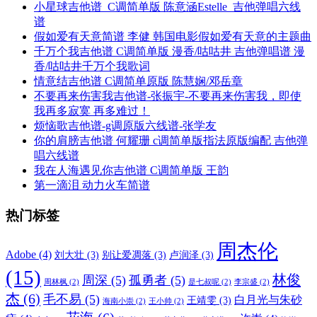
小星球吉他谱_C调简单版 陈意涵Estelle_吉他弹唱六线
谱
假如爱有天意简谱 李健 韩国电影假如爱有天意的主题曲
千万个我吉他谱 C调简单版 漫香/咕咕井 吉他弹唱谱 漫
香/咕咕井千万个我歌词
情意结吉他谱 C调简单原版 陈慧娴/邓岳章
不要再来伤害我吉他谱-张振宇-不要再来伤害我，即使
我再多寂寞 再多难过！
烦恼歌吉他谱-g调原版六线谱-张学友
你的肩膀吉他谱 何耀珊 c调简单版指法原版编配 吉他弹
唱六线谱
我在人海遇见你吉他谱 C调简单版 王韵
第一滴泪 动力火车简谱
热门标签
周杰伦
Adobe
(4)
刘大壮
(3)
别让爱凋落
(3)
卢润泽
(3)
(15)
林俊
周深
(5)
孤勇者
(5)
周林枫
(2)
是七叔呢
(2)
李宗盛
(2)
杰
(6)
毛不易
(5)
白月光与朱砂
王靖雯
(3)
海南小崇
(2)
王小帅
(2)