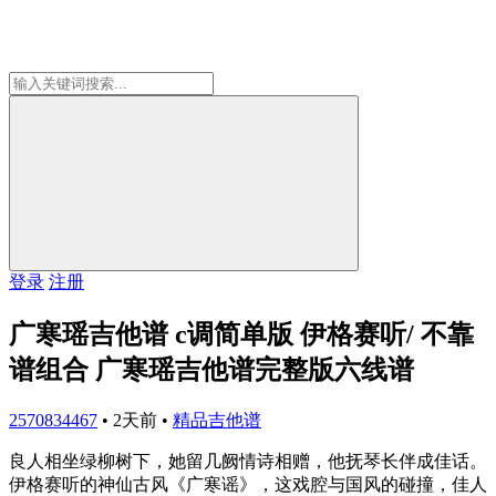
登录
注册
广寒瑶吉他谱 c调简单版 伊格赛听/ 不靠
谱组合 广寒瑶吉他谱完整版六线谱
2570834467
•
2天前
•
精品吉他谱
良人相坐绿柳树下，她留几阙情诗相赠，他抚琴长伴成佳话。
伊格赛听的神仙古风《广寒谣》，这戏腔与国风的碰撞，佳人