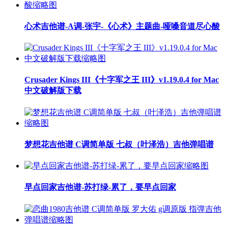
心术吉他谱-A调-张宇-《心术》主题曲-哑嗓音道尽心酸
Crusader Kings III《十字军之王 III》v1.19.0.4 for Mac
中文破解版下载
梦想花吉他谱 C调简单版 七叔（叶泽浩）吉他弹唱谱
早点回家吉他谱-苏打绿-累了，要早点回家