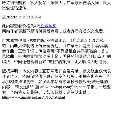
吟诗细语赠君，官人抚琴回敬佳人，广寒歌谣传唱人间，良人
恩爱佳话流传。
此内容查看价格为
4
元
立即购买
网站作者更新不易请付费后查看，或者办理会员永久免费。
广寒谣吉他谱_伊格赛听/ 不靠谱组合_《广寒谣》C调六线
谱，由断湘弦制谱上传至玩吉他。《广寒谣》是王中易/高漠
伊作曲，王莹作词，伊格赛听/ 不靠谱组合共同演唱的一首古
风歌曲，轻快的旋律律动感十足，国风的韵味结合现代流行的
唱法，中间还包含着新式“戏腔”的穿插，让人听得大呼过瘾。
版权声明：本文内容由互联网用户自发贡献，该文观点仅代表
作者本人。本站仅提供信息存储空间服务，不拥有所有权，不
承担相关法律责任。如发现本站有涉嫌抄袭侵权/违法违规的
内容， 请发送邮件至 afuwuba@qq.com@qq.com 举报，一经查
实，本站将立刻删除。，如若转载，请注明出处：
http://www.qianliying.net/n/16249.html