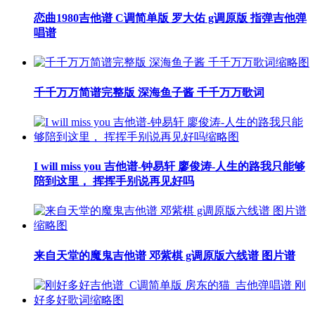
恋曲1980吉他谱 C调简单版 罗大佑 g调原版 指弹吉他弹
唱谱
千千万万简谱完整版 深海鱼子酱 千千万万歌词
I will miss you 吉他谱-钟易轩 廖俊涛-人生的路我只能够
陪到这里， 挥挥手别说再见好吗
来自天堂的魔鬼吉他谱 邓紫棋 g调原版六线谱 图片谱