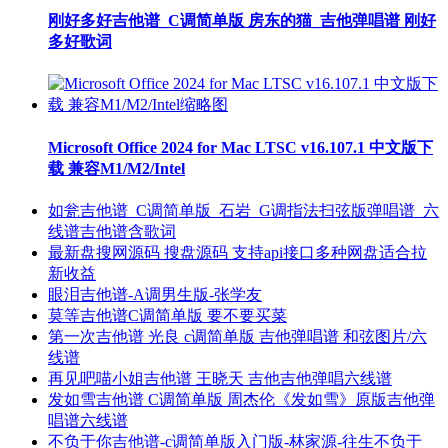
刚好多好吉他谱_C调简单版 房东的猫_吉他弹唱谱 刚好
多好歌词
Microsoft Office 2024 for Mac LTSC v16.107.1 中文版下
载 兼容M1/M2/Intel
如瓮吉他谱_C调简单版_石岩_G调指法扫弦版弹唱谱_六
线谱吉他谱含歌词
最新盘搜网源码 搜盘源码 支持api接口多种网盘适合拉
新收益
眼泪吉他谱-A调男生版-张学友
莫等吉他谱C调简单版 要不要买菜
第一次吉他谱 光良 c调简单版 吉他弹唱谱 和弦图片/六
线谱
再见吧喵小姐吉他谱 王晓天 吉他吉他弹唱六线谱
发如雪吉他谱 C调简单版 周杰伦《发如雪》原版吉他弹
唱谱六线谱