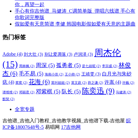
不负于你吉他谱-c调简单版入门版-林家源-往生不负于
你，再望一起
手心有你吉他谱_马健涛_C调简单版_弹唱六线谱 手心有
你歌词完整版
假如爱有天意简谱 李健 韩国电影假如爱有天意的主题曲
热门标签
周杰伦
Adobe
(4)
刘大壮
(3)
别让爱凋落
(3)
卢润泽
(3)
(15)
林俊
周深
(5)
孤勇者
(5)
周林枫
(2)
是七叔呢
(2)
李宗盛
(2)
杰
(6)
毛不易
(5)
白月光与朱砂
王靖雯
(3)
海南小崇
(2)
王小帅
(2)
花海
(6)
痣
(4)
许嵩
(4)
窝窝
(2)
莫叫姐姐
(2)
莫文蔚
(2)
薛之谦
(2)
许巍
(2)
陈奕迅
(9)
邓紫棋
(5)
队长
(5)
谭维维
(2)
邓丽君
(2)
马健涛
(2)
默契
(2)
全宽专题
吉他谱_吉他入门教程_吉他教学视频_吉他谱下载-吉他屋
皖
ICP备18007648号-5
易唱网
17吉他网