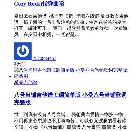
Cozy Rock)指弹曲谱
夏日漱石吉他谱_橘子海_C调_弹唱六线谱 夏日漱石吉他
谱，橘子海的一首非常治愈的歌曲，像是在炎热的夏天
打开一罐冰可乐 ​。我们一起欣赏着美妙的旋律，吹着海
风，在夕阳中相拥。一切都是…
2570834467
4天前
精品吉他谱
八号当铺吉他谱 C调简单版 小曼八号当铺歌词
完整版
世上到底有没有八号当铺， 我想典当爱情一物换一物，
不用再撕心裂肺也不用再痛苦，可以心无波澜的看着你
幸福。 小曼《八号当铺》吉他谱 八号当铺 吉他谱_小曼