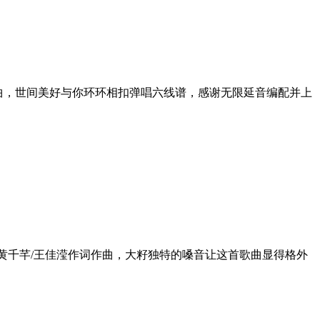
，世间美好与你环环相扣弹唱六线谱，感谢无限延音编配并上
黄千芊/王佳滢作词作曲，大籽独特的嗓音让这首歌曲显得格外