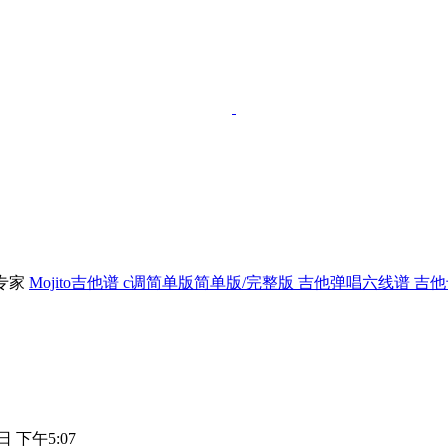
Mojito吉他谱 c调简单版简单版/完整版 吉他弹唱六线谱 吉
日 下午5:07