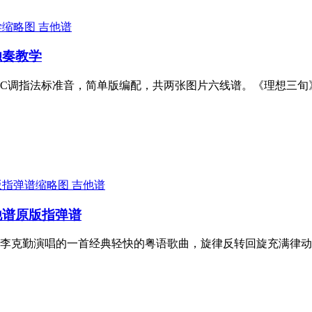
吉他谱
独奏教学
C调指法标准音，简单版编配，共两张图片六线谱。《理想三旬
吉他谱
他谱原版指弹谱
李克勤演唱的一首经典轻快的粤语歌曲，旋律反转回旋充满律动