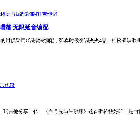
吉他谱
唱谱 无限延音编配
时候采用C调指法编配，弹奏时候变调夹夹4品，柏松演唱歌曲
吉他谱
谱，玩吉他分享上传，《白月光与朱砂痣》这首歌轻快好听，是由