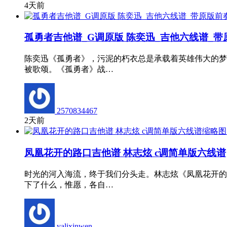
4天前
孤勇者吉他谱_G调原版 陈奕迅_吉他六线谱_带
陈奕迅《孤勇者》，污泥的朽衣总是承载着英雄伟大的梦
被歌颂。《孤勇者》战…
2570834467
2天前
凤凰花开的路口吉他谱 林志炫 c调简单版六线谱
时光的河入海流，终于我们分头走。林志炫《凤凰花开的
下了什么，惟愿，各自…
yalixinwen