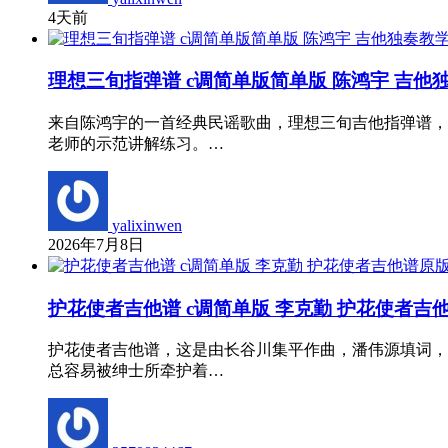
4天前
理想三旬指弹谱 c调简单版简单版 陈鸿宇 吉他
来自陈鸿宇的一首经典民谣歌曲，理想三旬吉他指弹谱，
老师的示范讲解练习。…
yalixinwen
2026年7月8日
护花使者吉他谱 c调简单版 李克勤 护花使者吉
护花使者吉他谱，这是由长谷川集平作曲，潘伟源填词，
总容易被绅士所牵护着…