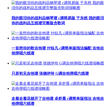
我的眼泪你的战利品钢琴谱 c调简易版 于东然 我的眼泪
你的战利品五线谱完整版含歌词
一首想你的歌吉他谱 付钰凡 c调简单版指法编配 吉他吉
他弹唱六线谱
只若初见吉他谱 张德伊玲 G调吉他弹唱六线谱
走着走着花就开了吉他谱 卓舒晨 c调简单版指法 吉他吉
他弹唱六线谱