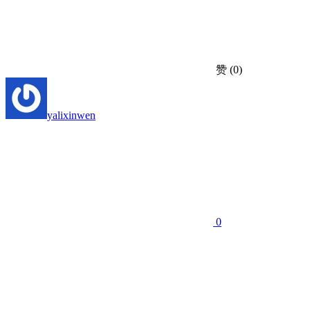
赞
(0)
yalixinwen
0