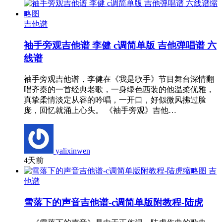
吉他谱
袖手旁观吉他谱 李健 c调简单版 吉他弹唱谱 六
线谱
袖手旁观吉他谱，李健在《我是歌手》节目舞台深情翻
唱齐秦的一首经典老歌，一身绿色西装的他温柔优雅，
真挚柔情淡定从容的吟唱，一开口，好似微风拂过脸
庞，回忆就涌上心头。 《袖手旁观》吉他…
yalixinwen
4天前
吉
他谱
雪落下的声音吉他谱-c调简单版附教程-陆虎