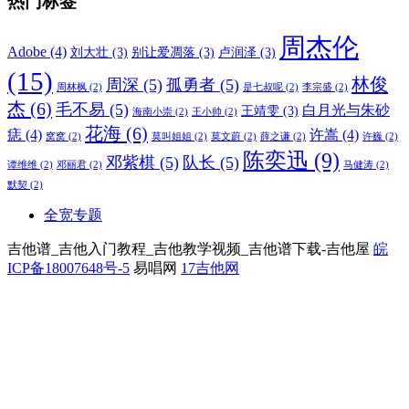
热门标签
周杰伦
Adobe
(4)
刘大壮
(3)
别让爱凋落
(3)
卢润泽
(3)
(15)
林俊
周深
(5)
孤勇者
(5)
周林枫
(2)
是七叔呢
(2)
李宗盛
(2)
杰
(6)
毛不易
(5)
白月光与朱砂
王靖雯
(3)
海南小崇
(2)
王小帅
(2)
花海
(6)
痣
(4)
许嵩
(4)
窝窝
(2)
莫叫姐姐
(2)
莫文蔚
(2)
薛之谦
(2)
许巍
(2)
陈奕迅
(9)
邓紫棋
(5)
队长
(5)
谭维维
(2)
邓丽君
(2)
马健涛
(2)
默契
(2)
全宽专题
吉他谱_吉他入门教程_吉他教学视频_吉他谱下载-吉他屋
皖
ICP备18007648号-5
易唱网
17吉他网