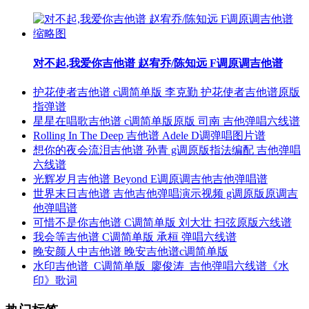
对不起,我爱你吉他谱 赵宥乔/陈知远 F调原调吉他谱
护花使者吉他谱 c调简单版 李克勤 护花使者吉他谱原版
指弹谱
星星在唱歌吉他谱 c调简单版原版 司南 吉他弹唱六线谱
Rolling In The Deep 吉他谱 Adele D调弹唱图片谱
想你的夜会流泪吉他谱 孙青 g调原版指法编配 吉他弹唱
六线谱
光辉岁月吉他谱 Beyond E调原调吉他吉他弹唱谱
世界末日吉他谱 吉他吉他弹唱演示视频 g调原版原调吉
他弹唱谱
可惜不是你吉他谱 C调简单版 刘大壮 扫弦原版六线谱
我会等吉他谱 C调简单版 承桓 弹唱六线谱
晚安颜人中吉他谱 晚安吉他谱c调简单版
水印吉他谱_C调简单版_廖俊涛_吉他弹唱六线谱《水
印》歌词