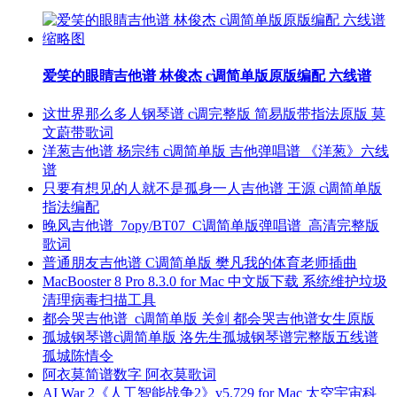
爱笑的眼睛吉他谱 林俊杰 c调简单版原版编配 六线谱
这世界那么多人钢琴谱 c调完整版 简易版带指法原版 莫
文蔚带歌词
洋葱吉他谱 杨宗纬 c调简单版 吉他弹唱谱 《洋葱》六线
谱
只要有想见的人就不是孤身一人吉他谱 王源 c调简单版
指法编配
晚风吉他谱_7opy/BT07_C调简单版弹唱谱_高清完整版
歌词
普通朋友吉他谱 C调简单版 樊凡我的体育老师插曲
MacBooster 8 Pro 8.3.0 for Mac 中文版下载 系统维护垃圾
清理病毒扫描工具
都会哭吉他谱_c调简单版 关剑 都会哭吉他谱女生原版
孤城钢琴谱c调简单版 洛先生孤城钢琴谱完整版五线谱
孤城陈情令
阿衣莫简谱数字 阿衣莫歌词
AI War 2《人工智能战争2》v5.729 for Mac 太空宇宙科