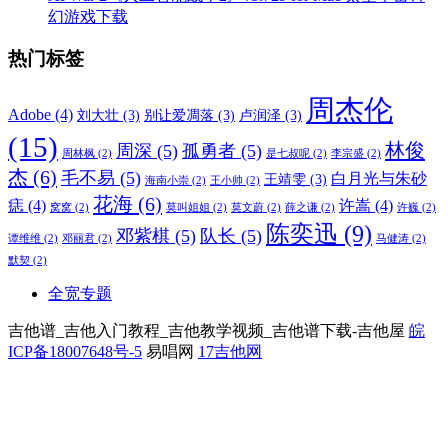
幻游戏下载
热门标签
周杰伦
Adobe
(4)
刘大壮
(3)
别让爱凋落
(3)
卢润泽
(3)
(15)
林俊
周深
(5)
孤勇者
(5)
周林枫
(2)
是七叔呢
(2)
李宗盛
(2)
杰
(6)
毛不易
(5)
白月光与朱砂
王靖雯
(3)
海南小崇
(2)
王小帅
(2)
花海
(6)
痣
(4)
许嵩
(4)
窝窝
(2)
莫叫姐姐
(2)
莫文蔚
(2)
薛之谦
(2)
许巍
(2)
陈奕迅
(9)
邓紫棋
(5)
队长
(5)
谭维维
(2)
邓丽君
(2)
马健涛
(2)
默契
(2)
全宽专题
吉他谱_吉他入门教程_吉他教学视频_吉他谱下载-吉他屋
皖
ICP备18007648号-5
易唱网
17吉他网