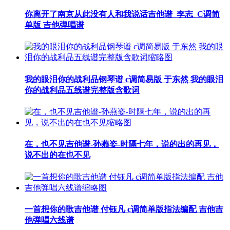
你离开了南京从此没有人和我说话吉他谱_李志_C调简
单版 吉他弹唱谱
我的眼泪你的战利品钢琴谱 c调简易版 于东然 我的眼泪
你的战利品五线谱完整版含歌词
在，也不见吉他谱-孙燕姿-时隔七年，说的出的再见，
说不出的在也不见
一首想你的歌吉他谱 付钰凡 c调简单版指法编配 吉他吉
他弹唱六线谱